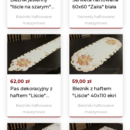
"liście na szarym"
60x60 "Zaira" biała
40x85
Bieżniki haftowane
Serwety haftowane
maszynowo
maszynowo
62,00 zł
59,00 zł
Pas dekoracyjny z
Bieżnik z haftem
haftem "Liście"
"Liście" 40x110 ekri
25x160 ekri
Bieżniki haftowane
Bieżniki haftowane
maszynowo
maszynowo