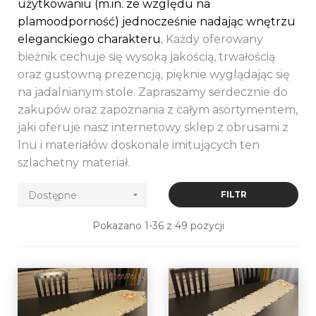
użytkowaniu (m.in. ze względu na
plamoodporność) jednocześnie nadając wnętrzu
eleganckiego charakteru.
Każdy oferowany
bieżnik cechuje się wysoką jakością, trwałością
oraz gustowną prezencją, pięknie wyglądając się
na jadalnianym stole. Zapraszamy serdecznie do
zakupów oraz zapoznania z całym asortymentem,
jaki oferuje nasz internetowy sklep z obrusami z
lnu i materiałów doskonale imitujących ten
szlachetny materiał.
Dostępne

FILTR
Pokazano 1-36 z 49 pozycji