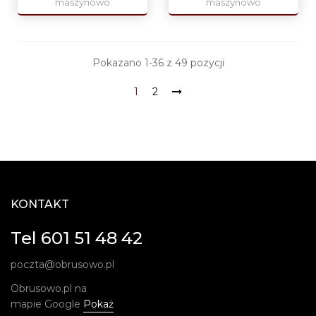
maszynowo
maszynowo
Pokazano 1-36 z 49 pozycji
1
2
KONTAKT
Tel 601 51 48 42
poczta@obrusowo.pl
Obrusowo.pl na
mapie Google
Pokaż