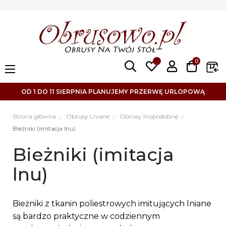
0
Toggle
☰
navigation
OD 1 DO 11 SIERPNIA PLANUJEMY PRZERWĘ URLOPOWĄ
Strona główna
Obrusy Lniane
Obrusy lnopodobne
Bieżniki (imitacja lnu)
Bieżniki (imitacja
lnu)
Bieżniki z tkanin poliestrowych imitujących lniane
są bardzo praktyczne w codziennym