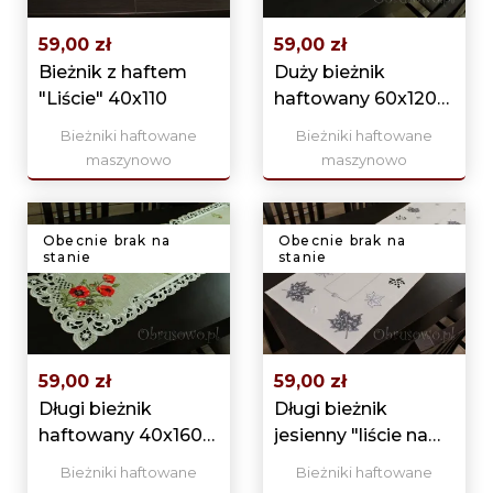
59,00 zł
59,00 zł
Bieżnik z haftem
Duży bieżnik
"Liście" 40x110
haftowany 60x120
"Róże"
Bieżniki haftowane
Bieżniki haftowane
maszynowo
maszynowo
Obecnie brak na
Obecnie brak na
stanie
stanie
59,00 zł
59,00 zł
Długi bieżnik
Długi bieżnik
haftowany 40x160
jesienny "liście na
"Maki"
szarym" 40x160
Bieżniki haftowane
Bieżniki haftowane