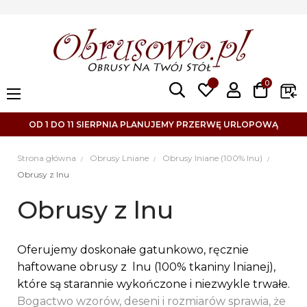
0
Toggle
☰
navigation
OD 1 DO 11 SIERPNIA PLANUJEMY PRZERWĘ URLOPOWĄ
Strona główna
Obrusy Lniane
Obrusy lniane (100% lnu)
Obrusy z lnu
Obrusy z lnu
Oferujemy doskonałe gatunkowo, ręcznie
haftowane obrusy z lnu (100% tkaniny lnianej),
które są starannie wykończone i niezwykle trwałe.
Bogactwo wzorów, deseni i rozmiarów sprawia, że