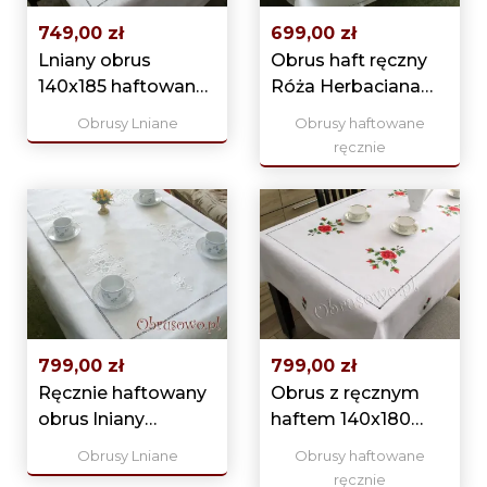
749,00 zł
699,00 zł
Lniany obrus
Obrus haft ręczny
140x185 haftowany
Róża Herbaciana
ręcznie (wz03)
140x185
Obrusy Lniane
Obrusy haftowane
ręcznie
799,00 zł
799,00 zł
Ręcznie haftowany
Obrus z ręcznym
obrus lniany
haftem 140x180
140x205
"Czerwone róże"
Obrusy Lniane
Obrusy haftowane
ręcznie