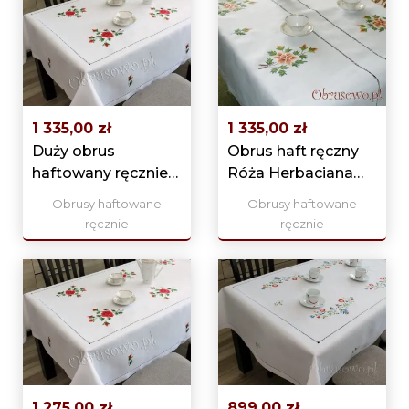
1 335,00 zł
1 335,00 zł
Duży obrus
Obrus haft ręczny
haftowany ręcznie
Róża Herbaciana
140x300
140x310
Obrusy haftowane
Obrusy haftowane
"Czerwone...
ręcznie
ręcznie
1 275,00 zł
899,00 zł