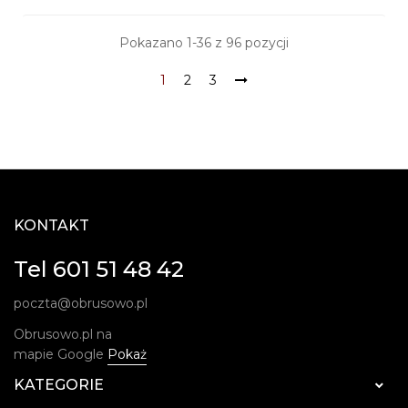
Pokazano 1-36 z 96 pozycji
1
2
3
KONTAKT
Tel 601 51 48 42
poczta@obrusowo.pl
Obrusowo.pl na
mapie Google
Pokaż
KATEGORIE
