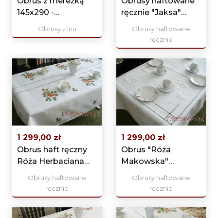
Obrus z mereżką
Obrusy haftowane
145x290 -
ręcznie "Jaksa"
rękodzieło
140x310 ekri
Obrusy z lnu
Obrusy haftowane
ręcznie
1 299,00 zł
1 299,00 zł
Obrus haft ręczny
Obrus "Róża
Róża Herbaciana
Makowska"
140x290
140x260 haft ręczny
Obrusy haftowane
Obrusy haftowane
ręcznie
ręcznie