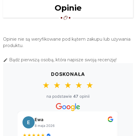
SERWETA ŚWIĄTECZNA 98X98
Opinie
GOBELIN "GWIAZDA...
75,65 zł
OBRUS "PROWANSJA" 110X160 BIAŁO
ZIELONY
Opinie nie są weryfikowane pod kątem zakupu lub używania
92,00 zł
produktu.
ŚWIĄTECZNY OBRUS GOBELINOWY
Bądź pierwszą osobą, która napisze swoją recenzję!

135X180 "GAŁĄZKI"
149,00 zł
DOSKONAŁA
OBRUSY BAWEŁNIANE "PROWANSJA"
★
★
★
★
★
140X240
159,20 zł
na podstawie
47
opinii
ŚWIĄTECZNY OBRUS GOBELINOWY
140X280 "GAŁĄZKI"
Ewa
B
245,00 zł
E
B
8 maja 2026
8
★
★
★
★
★
★
★
★