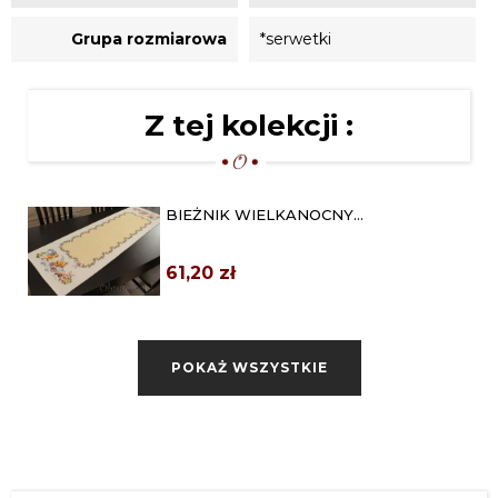
Grupa rozmiarowa
*serwetki
Z tej kolekcji :
BIEŻNIK WIELKANOCNY
GOBELINOWY 42X140 "ŻÓŁTA...
61,20 zł
GOBELIN WIELKANOCNY BIEŻNIK
42X140 "HAPPY EASTER"
POKAŻ WSZYSTKIE
61,20 zł
BIEŻNIK ŚWIĄTECZNY GOBELINOWY
45X140 "KRASNAL"
61,20 zł