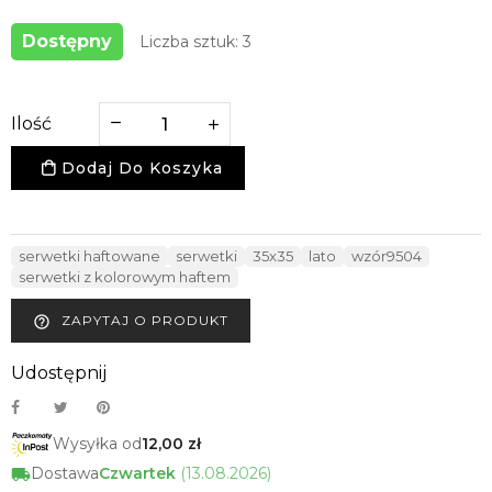
Dostępny
Liczba sztuk: 3
Ilość
Dodaj Do Koszyka
serwetki haftowane
serwetki
35x35
lato
wzór9504
serwetki z kolorowym haftem
ZAPYTAJ O PRODUKT
help_outline
Udostępnij
Wysyłka od
12,00 zł
Dostawa
Czwartek
(13.08.2026)