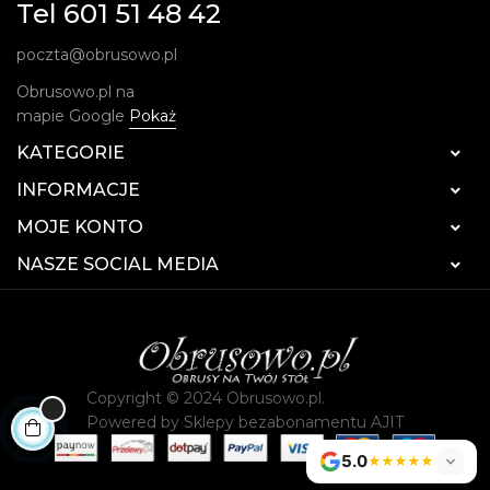
Tel 601 51 48 42
poczta@obrusowo.pl
Obrusowo.pl na
mapie Google
Pokaż
KATEGORIE

INFORMACJE

MOJE KONTO

NASZE SOCIAL MEDIA

Copyright © 2024 Obrusowo.pl.
Powered by
Sklepy bezabonamentu AJIT
5.0
★★★★★