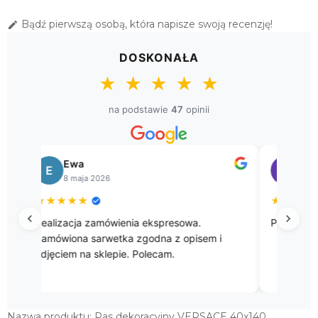
Bądź pierwszą osobą, która napisze swoją recenzję!

DOSKONAŁA
★
★
★
★
★
na podstawie
47
opinii
Bogusława
Sł
B
S
8 kwietnia 2026
8 k
★
★
★
★
★
★
★
★
Przepięke gobelinowe obrusy.
Przesyłk
godna po
zakupu.
Nazwa produktu: Pas dekoracyjny VERSACE 40x140