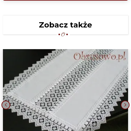
Zobacz także
‹
›