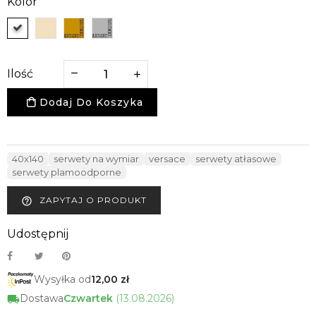
Kolor
Ilość
Dodaj Do Koszyka
40x140
serwety na wymiar
versace
serwety atłasowe
serwety plamoodporne
ZAPYTAJ O PRODUKT
help_outline
Udostępnij
Wysyłka od
12,00 zł
Dostawa
Czwartek
(13.08.2026)