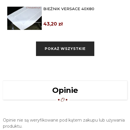
BIEŻNIK VERSACE 40X80
43,20 zł
PAS Z WZOREM VERSACE 40X120
POKAŻ WSZYSTKIE
69,60 zł
OBRUS Z WZOREM VERSACE 120X120
EKRI + BEŻ
169,00 zł
KWADRATOWY OBRUS W STYLU
Opinie
VERSACE 160X160 EKRI
199,00 zł
OBRUS TYPU VERSACE 140X260
SZARY
Opinie nie są weryfikowane pod kątem zakupu lub używania
245,00 zł
produktu.