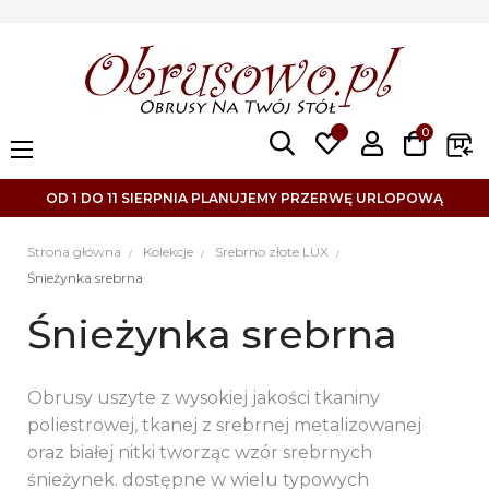
0
Toggle
☰
navigation
OD 1 DO 11 SIERPNIA PLANUJEMY PRZERWĘ URLOPOWĄ
Strona główna
Kolekcje
Srebrno złote LUX
Śnieżynka srebrna
Śnieżynka srebrna
Obrusy uszyte z wysokiej jakości tkaniny
poliestrowej, tkanej z srebrnej metalizowanej
oraz białej nitki tworząc wzór srebrnych
śnieżynek. dostępne w wielu typowych