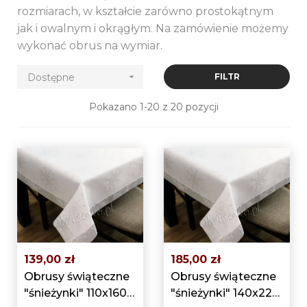
rozmiarach, w kształcie zarówno prostokątnym
jak i owalnym i okrągłym. Na zamówienie możemy
wykonać obrus na wymiar.
Dostępne

FILTR
Pokazano 1-20 z 20 pozycji
139,00 zł
185,00 zł
Obrusy świąteczne
Obrusy świąteczne
"śnieżynki" 110x160
"śnieżynki" 140x220