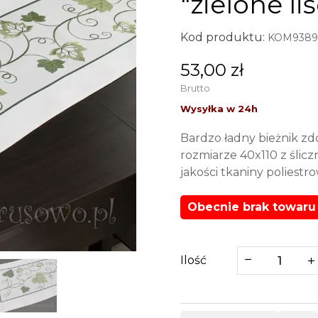
"zielone liś
Kod produktu:
KOM9389-
53,00 zł
Brutto
Bardzo ładny bieżnik 
rozmiarze 40x110 z śliczne
jakości tkaniny poliest
Obecnie brak towaru
Ilość