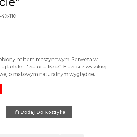
cie"
40x110
zdobiony haftem maszynowym. Serweta w
j kolekcji "zielone liście". Bieżnik z wysokiej
rowej o matowym naturalnym wyglądzie.
Dodaj Do Koszyka