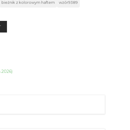
bieżnik z kolorowym haftem
wzór9389
T
8.2026)