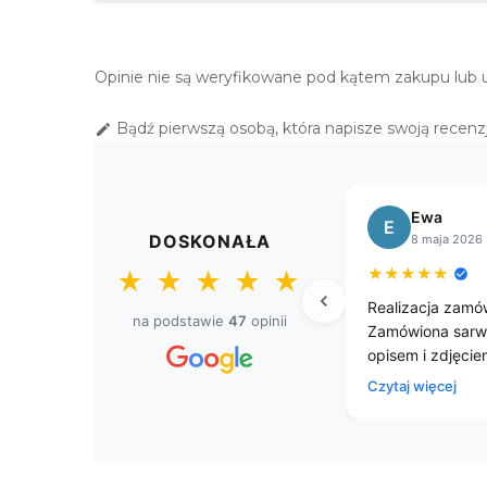
Opinie nie są weryfikowane pod kątem zakupu lub 
Bądź pierwszą osobą, która napisze swoją recenzj

Sławomir
S
DOSKONAŁA
8 kwietnia 2026
★
★
★
★
★
★
★
★
★
★
we obrusy.
Przesyłka dostarczona przed
Za
na podstawie
47
opinii
czasem. Firma godna polecenia
ob
jestem zadowolony z zakupu.
za
sz
Cz
d