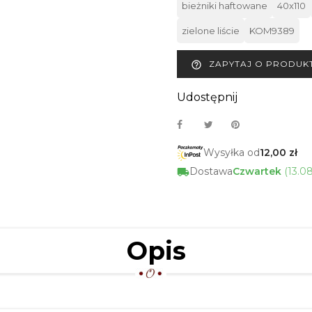
bieżniki haftowane
40x110
zielone liście
KOM9389
ZAPYTAJ O PRODUK
help_outline
Udostępnij
Wysyłka od
12,00 zł
Dostawa
Czwartek
(13.0
Opis