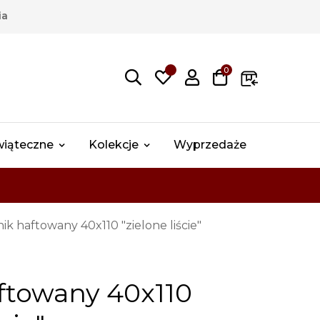
ia
0
wiąteczne
Kolekcje
Wyprzedaże
nik haftowany 40x110 "zielone liście"
ftowany 40x110