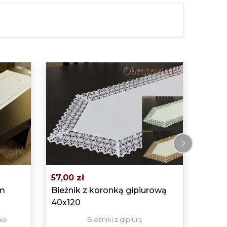
299,0
Ręczn
40x10
B
›
57,00 zł
em
Bieżnik z koronką gipiurową
40x120
nie
Bieżniki z gipiurą