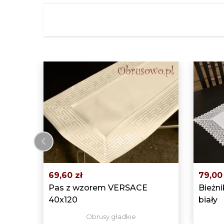
‹
69,60 zł
79,00 
Pas z wzorem VERSACE
Bieżn
40x120
biały
Obrusy gładkie