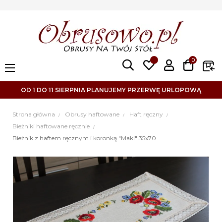
0
Toggle
☰
navigation
OD 1 DO 11 SIERPNIA PLANUJEMY PRZERWĘ URLOPOWĄ
Strona główna
Obrusy haftowane
Haft ręczny
Bieżniki haftowane ręcznie
Bieżnik z haftem ręcznym i koronką "Maki" 35x70