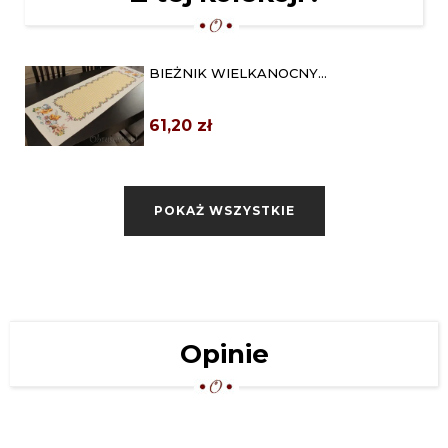
BIEŻNIK WIELKANOCNY
GOBELINOWY 42X140 "ŻÓŁTA...
61,20 zł
GOBELIN WIELKANOCNY BIEŻNIK
42X140 "HAPPY EASTER"
POKAŻ WSZYSTKIE
61,20 zł
BIEŻNIK ŚWIĄTECZNY GOBELINOWY
45X140 "KRASNAL"
61,20 zł
SERWETA ŚWIĄTECZNA 98X98
Opinie
GOBELIN "GWIAZDA...
75,65 zł
OBRUS "PROWANSJA" 110X160 BIAŁO
ZIELONY