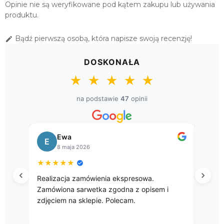
Opinie nie są weryfikowane pod kątem zakupu lub używania
92,00 zł
produktu.
ŚWIĄTECZNY OBRUS GOBELINOWY
Bądź pierwszą osobą, która napisze swoją recenzję!

135X180 "GAŁĄZKI"
149,00 zł
DOSKONAŁA
OBRUSY BAWEŁNIANE "PROWANSJA"
★
★
★
★
★
140X240
159,20 zł
na podstawie
47
opinii
ŚWIĄTECZNY OBRUS GOBELINOWY
140X280 "GAŁĄZKI"
Ewa
245,00 zł
E
B
8 maja 2026
★
★
★
★
★
★
★
Realizacja zamówienia ekspresowa.
Przep
Zamówiona sarwetka zgodna z opisem i
zdjęciem na sklepie. Polecam.