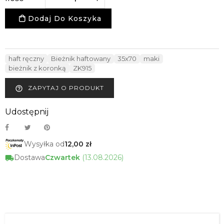
Dodaj Do Koszyka
haft ręczny
Bieżnik haftowany
35x70
maki
bieżnik z koronką
ZK915
ZAPYTAJ O PRODUKT
help_outline
Udostępnij
Wysyłka od
12,00 zł
Dostawa
Czwartek
(13.08.2026)