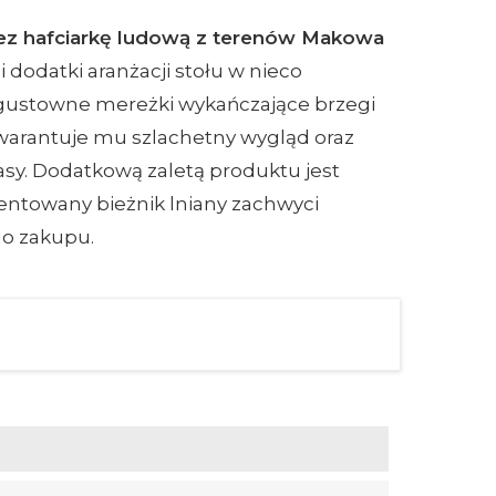
zez hafciarkę ludową z terenów Makowa
 dodatki aranżacji stołu w nieco
 gustowne mereżki wykańczające brzegi
gwarantuje mu szlachetny wygląd oraz
sy. Dodatkową zaletą produktu jest
ntowany bieżnik lniany zachwyci
do zakupu.