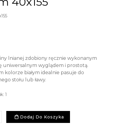
m 40x155
x155
niny lnianej zdobiony ręcznie wykonanym
 uniwersalnym wyglądem i prostotą.
 kolorze białym idealnie pasuje do
nego stołu lub ławy.
k: 1
Dodaj Do Koszyka