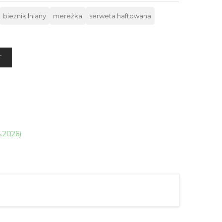
bieżnik lniany
mereżka
serweta haftowana
T
8.2026)