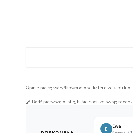
110X160 BIAŁO ZIELONY
92,00 zł
Opinie nie są weryfikowane pod kątem zakupu lub 
Bądź pierwszą osobą, która napisze swoją recenzj

Sławomir
Małgorzata
S
M
DOSKONAŁA
8 kwietnia 2026
11 marca 2026