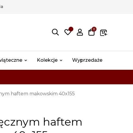
ia
0
wiąteczne
Kolekcje
Wyprzedaże
cznym haftem makowskim 40x155
 ręcznym haftem