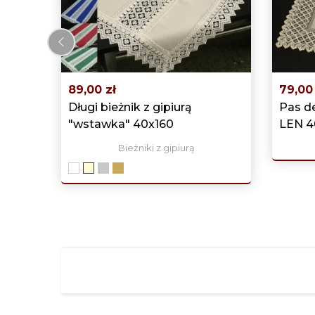
‹
89,00 zł
79,00 
Długi bieżnik z gipiurą
Pas d
"wstawka" 40x160
LEN 4
Bieżniki z gipiurą
biały
Szary
ciemny
ekri
beż