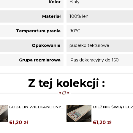
Kolor
Biały
Materiał
100% len
Temperatura prania
90°C
Opakowanie
pudełko tekturowe
Grupa rozmiarowa
,Pas dekoracyjny do 160
Z tej kolekcji :
GOBELIN WIELKANOCNY
BIEŻNIK ŚWIĄTEC
BIEŻNIK 42X140 "HAPPY
GOBELINOWY 45X1
EASTER"
"KRASNAL"
61,20 zł
61,20 zł
ŚWIĄTECZNY OBRUS
OBRUSY BAWEŁNI