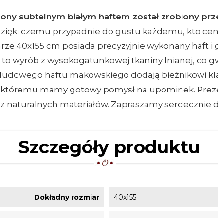
cony subtelnym białym haftem został zrobiony pr
 dzięki czemu przypadnie do gustu każdemu, kto ceni
rze 40x155 cm posiada precyzyjnie wykonany haft i
t to wyrób z wysokogatunkowej tkaniny lnianej, co 
 ludowego haftu makowskiego dodają bieżnikowi kla
i któremu mamy gotowy pomysł na upominek. Preze
z naturalnych materiałów. Zapraszamy serdecznie 
Szczegóły produktu
Dokładny rozmiar
40x155