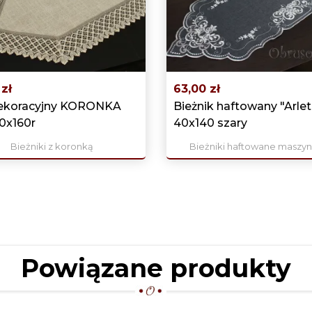
zł
63,00 zł
ekoracyjny KORONKA
Bieżnik haftowany "Arlet
0x160r
40x140 szary
Bieżniki z koronką
Bieżniki haftowane maszy
Powiązane produkty