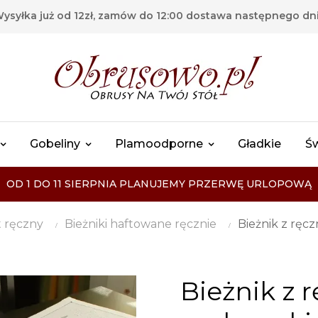
ysyłka już od 12zł, zamów do 12:00 dostawa następnego dn
Gobeliny
Plamoodporne
Gładkie
Ś
OD 1 DO 11 SIERPNIA PLANUJEMY PRZERWĘ URLOPOWĄ
t ręczny
Bieżniki haftowane ręcznie
Bieżnik z rę
Bieżnik z