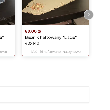
Bie
›
69,00 zł
a"
Bieżnik haftowany "Liście"
40x140
nowo
Bieżniki haftowane maszynowo