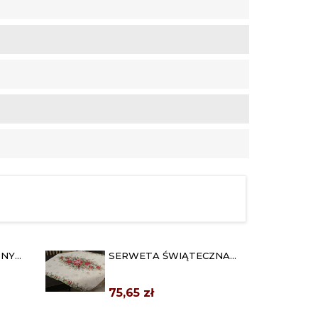
ZNY
SERWETA ŚWIĄTECZNA
40
98X98 GOBELIN
"GWIAZDA...
75,65 zł
ANE
ŚWIĄTECZNY OBRUS