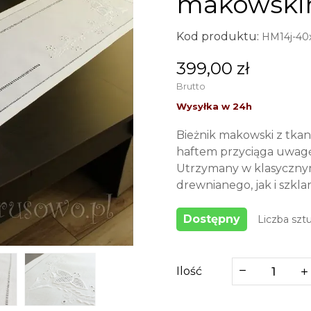
makowski
Kod produktu:
HM14j-40
399,00 zł
Brutto
Bieżnik makowski z tka
haftem przyciąga uwagę
Utrzymany w klasycznym
drewnianego, jak i szkla
Dostępny
Liczba sztu
Ilość