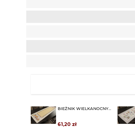
BIEŻNIK WIELKANOCNY
GOBELINOWY 42X140
"ŻÓŁTA...
61,20 zł
OBRUS "PROWANSJA"