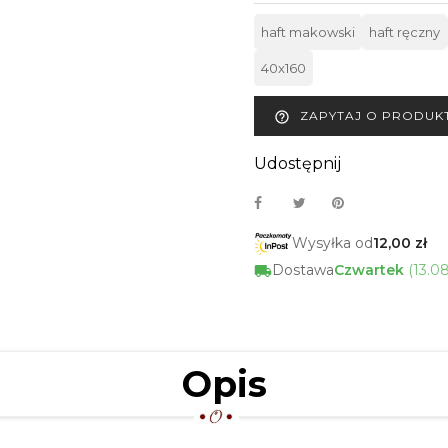
haft makowski
haft ręczny
40x160
ZAPYTAJ O PRODUK
help_outline
Udostępnij
Wysyłka od
12,00 zł
Dostawa
Czwartek
(13.0
Opis