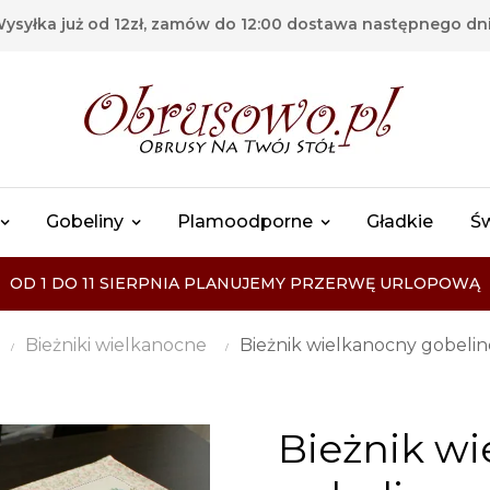
ysyłka już od 12zł, zamów do 12:00 dostawa następnego dn
Gobeliny
Plamoodporne
Gładkie
Ś
OD 1 DO 11 SIERPNIA PLANUJEMY PRZERWĘ URLOPOWĄ
Bieżniki wielkanocne
Bieżnik wielkanocny gobelin
Bieżnik w