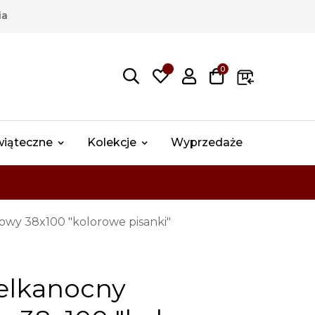
ia
0
wiąteczne
Kolekcje
Wyprzedaże
owy 38x100 "kolorowe pisanki"
ielkanocny