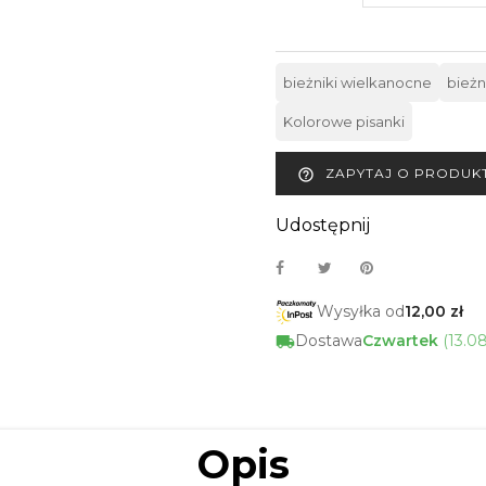
bieżniki wielkanocne
bieżn
Kolorowe pisanki
ZAPYTAJ O PRODUK
help_outline
Udostępnij
Wysyłka od
12,00 zł
Dostawa
Czwartek
(13.0
Opis