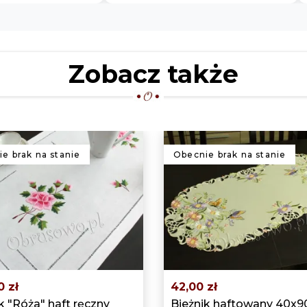
Zobacz także
e brak na stanie
Obecnie brak na stanie
0 zł
42,00 zł
k "Róża" haft ręczny
Bieżnik haftowany 40x9