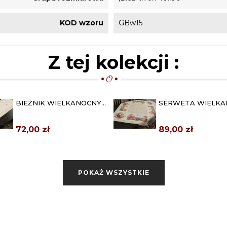
KOD wzoru
GBw15
Z tej kolekcji :
BIEŻNIK WIELKANOCNY
SERWETA WIELK
GOBELINOWY 42X140
GOBELINOWA 98X
"KOLOROWE...
"KOLOROWE...
72,00 zł
89,00 zł
POKAŻ WSZYSTKIE