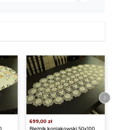
699,0
Bieżn
beżo
›
699,00 zł
0
Bieżnik koniakowski 50x100