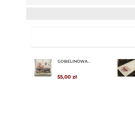
GOBELINOWA
POSZEWKA
WIELKANOCNA
55,00 zł
"KOLOROWE...