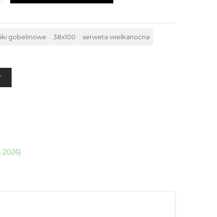
iki gobelinowe
38x100
serweta wielkanocna
T
8.2026)