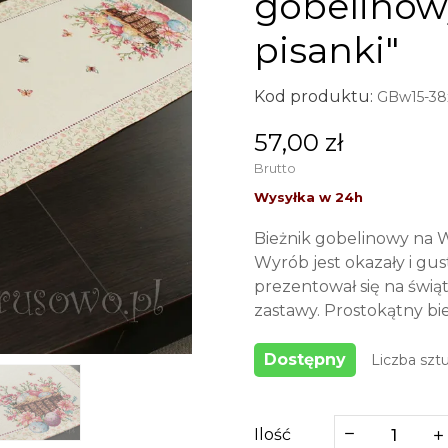
gobelinow
pisanki"
Kod produktu:
GBw15-38
57,00 zł
Brutto
Bieżnik gobelinowy na 
Wyrób jest okazały i gu
prezentował się na świą
zastawy. Prostokątny bi
Dostępny
Liczba sztu
Ilość