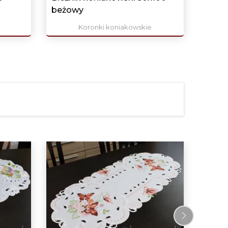
beżowy
Koronki koniakowskie