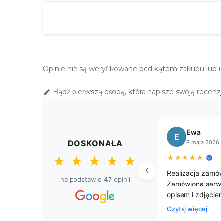
Opinie nie są weryfikowane pod kątem zakupu lub 
Bądź pierwszą osobą, która napisze swoją recenzj

Bogusława
Sł
B
S
DOSKONAŁA
8 kwietnia 2026
8 k
★
★
★
★
★
★
★
★
★
★
★
★
★
★
spresowa.
Przepięke gobelinowe obrusy.
Przesyłk
na podstawie
47
opinii
na z
czasem. 
ie.
jestem z