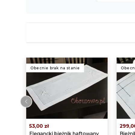
Obecnie brak na stanie
Obecni
‹
53,00 zł
299,0
Elegancki bieżnik haftowany
Bieżni