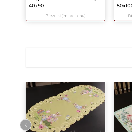
40x90
50x10
Bieżniki (imitacja lnu)
Bi