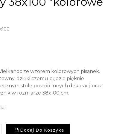
y 38x100 "kolorowe
x100
Wielkanoc ze wzorem kolorowych pisanek.
stowny, dzięki czemu będzie pięknie
tecznym stole pośród innych dekoracji oraz
eżnik w rozmiarze 38x100 cm.
k: 1
Dodaj Do Koszyka