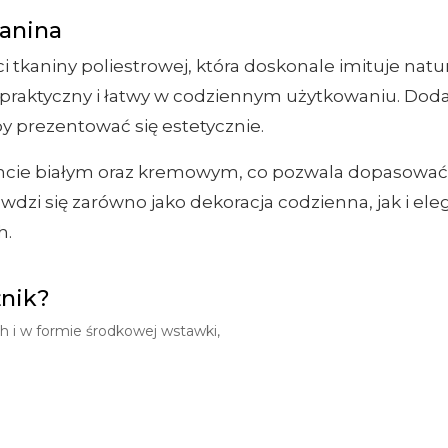
kanina
i tkaniny poliestrowej, która doskonale imituje natu
 praktyczny i łatwy w codziennym użytkowaniu. Dod
 prezentować się estetycznie.
ncie białym oraz kremowym, co pozwala dopasować b
dzi się zarówno jako dekoracja codzienna, jak i ele
h.
żnik?
 i w formie środkowej wstawki,