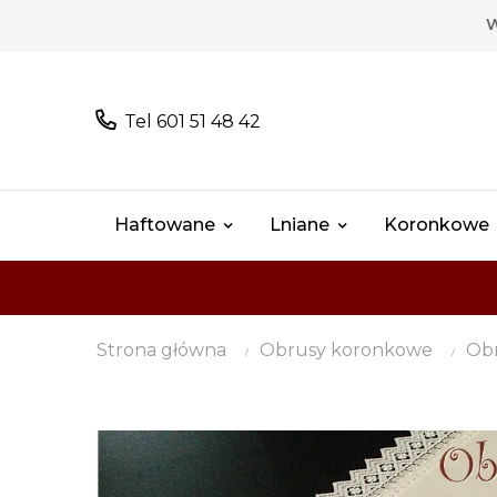
W
Tel 601 51 48 42
Haftowane
Lniane
Koronkowe
Strona główna
Obrusy koronkowe
Obr