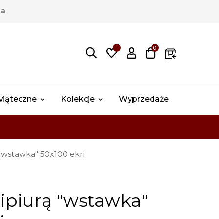
ia
0
wiąteczne
Kolekcje
Wyprzedaże
 "wstawka" 50x100 ekri
gipiurą "wstawka"