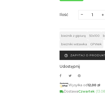
Ilość
bieżnik z gipiurą
50x100
b
bieżniki wstawka
GPWek
ZAPYTAJ O PRODUK
help_outline
Udostępnij
Wysyłka od
12,00 zł
Dostawa
Czwartek
(13.0