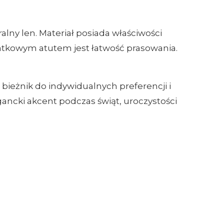
ralny len. Materiał posiada właściwości
atkowym atutem jest łatwość prasowania.
ieżnik do indywidualnych preferencji i
gancki akcent podczas świąt, uroczystości