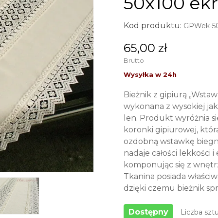
50x100 ekr
Kod produktu:
GPWek-5
65,00 zł
Brutto
Bieżnik z gipiurą „Wsta
wykonana z wysokiej jako
len. Produkt wyróżnia s
koronki gipiurowej, któ
ozdobną wstawkę biegną
nadaje całości lekkości
komponując się z wnętr
Tkanina posiada właściw
dzięki czemu bieżnik sp
Dostępny
Liczba sztu