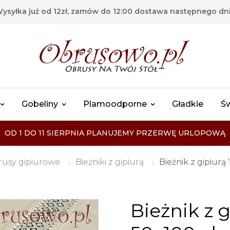
ysyłka już od 12zł, zamów do 12:00 dostawa następnego dn
Gobeliny
Plamoodporne
Gładkie
Ś
OD 1 DO 11 SIERPNIA PLANUJEMY PRZERWĘ URLOPOWĄ
usy gipiurowe
Bieżniki z gipiurą
Bieżnik z gipiurą
Bieżnik z 