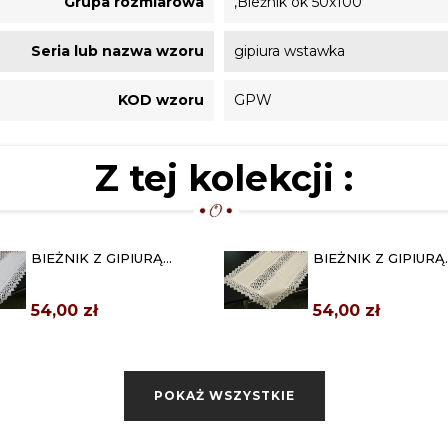
Grupa rozmiarowa
,Bieżnik ok 50x100
Seria lub nazwa wzoru
gipiura wstawka
KOD wzoru
GPW
Z tej kolekcji :
BIEŻNIK Z GIPIURĄ
BIEŻNIK Z GIPIURĄ
"WSTAWKA" 40X90 BIAŁY
"WSTAWKA" 40X90
54,00 zł
54,00 zł
BIEŻNIK Z GIPIURĄ
BIEŻNIK Z GIPIURĄ
"WSTAWKA" 40X120
"WSTAWKA" 40X12
SZARY
BEŻOWY
72,00 zł
72,00 zł
POKAŻ WSZYSTKIE
BIEŻNIK Z GIPIURĄ
BIEŻNIK Z GIPIURĄ