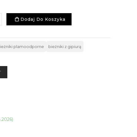
Dodaj Do Koszyka
ieżniki plamoodporne
bieżniki z gipiurą
T
8.2026)