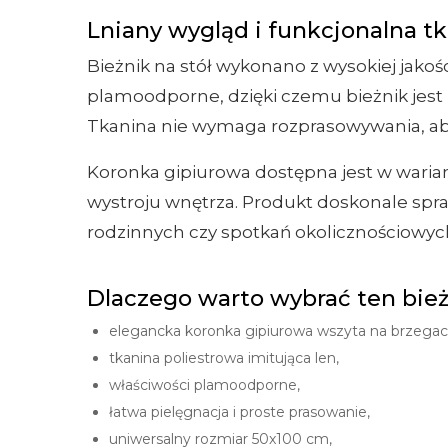
Lniany wygląd i funkcjonalna t
Bieżnik na stół wykonano z wysokiej jakośc
plamoodporne, dzięki czemu bieżnik jest
Tkanina nie wymaga rozprasowywania, aby
Koronka gipiurowa dostępna jest w waria
wystroju wnętrza. Produkt doskonale spraw
rodzinnych czy spotkań okolicznościowyc
Dlaczego warto wybrać ten bie
elegancka koronka gipiurowa wszyta na brzegach
tkanina poliestrowa imitująca len,
właściwości plamoodporne,
łatwa pielęgnacja i proste prasowanie,
uniwersalny rozmiar 50x100 cm,