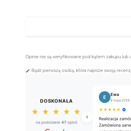
"WSTAWKA" 40X140 EKRI
79,00 zł
BIEŻNIK Z GIPIURĄ
"WSTAWKA" 40X160
BEŻOWY
89,00 zł
Opinie nie są weryfikowane pod kątem zakupu lub 
Bądź pierwszą osobą, która napisze swoją recenzj

Ewa
Bogusław
E
B
DOSKONAŁA
8 maja 2026
8 kwietnia 2
★
★
★
★
★
★
★
★
★
★
★
★
★
★
★
Realizacja zamówienia ekspresowa.
Przepięke gobel
na podstawie
47
opinii
Zamówiona sarwetka zgodna z