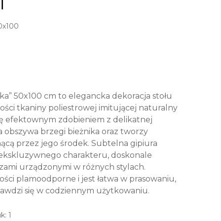
i
0x100
wka” 50x100 cm to elegancka dekoracja stołu
ści tkaniny poliestrowej imitującej naturalny
ię efektownym zdobieniem z delikatnej
ra obszywa brzegi bieżnika oraz tworzy
cą przez jego środek. Subtelna gipiura
 i ekskluzywnego charakteru, doskonale
zami urządzonymi w różnych stylach.
ości plamoodporne i jest łatwa w prasowaniu,
rawdzi się w codziennym użytkowaniu.
k: 1