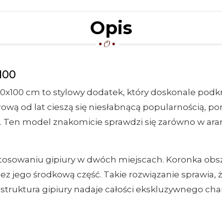
Opis
100
0x100 cm to stylowy dodatek, który doskonale podkre
rową od lat cieszą się niesłabnącą popularnością, p
Ten model znakomicie sprawdzi się zarówno w aranża
tosowaniu gipiury w dwóch miejscach. Koronka obs
 jego środkową część. Takie rozwiązanie sprawia, że
 struktura gipiury nadaje całości ekskluzywnego cha