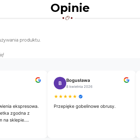
Opinie
używania produktu.
ę!
Bogusława
B
8 kwietnia 2026
★
★
★
★
★
wienia ekspresowa.
Przepięke gobelinowe obrusy.
etka zgodna z
m na sklepie.