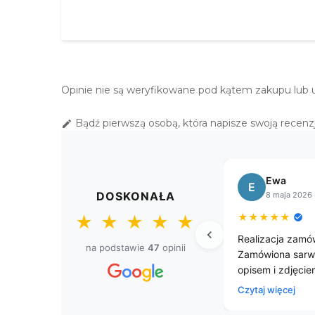
Opinie nie są weryfikowane pod kątem zakupu lub 
Bądź pierwszą osobą, która napisze swoją recenzj

Ewa
E
DOSKONAŁA
8 maja 2026
★
★
★
★
★
★
★
★
★
★
Realizacja zamó
na podstawie
47
opinii
Zamówiona sarw
opisem i zdjęcie
Polecam.
Czytaj więcej