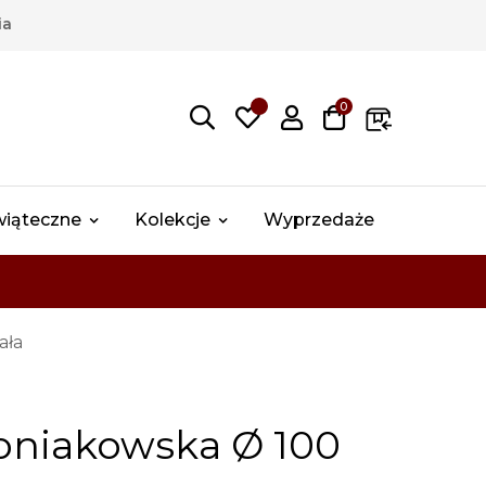
ia
0
wiąteczne
Kolekcje
Wyprzedaże
ała
oniakowska Ø 100