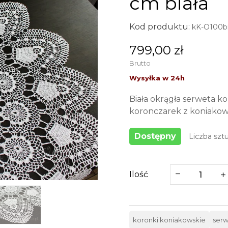
cm biała
Kod produktu:
kK-O100b
799,00 zł
Brutto
Biała okrągła serweta k
koronczarek z koniakow
Dostępny
Liczba sztu
Ilość
koronki koniakowskie
serw