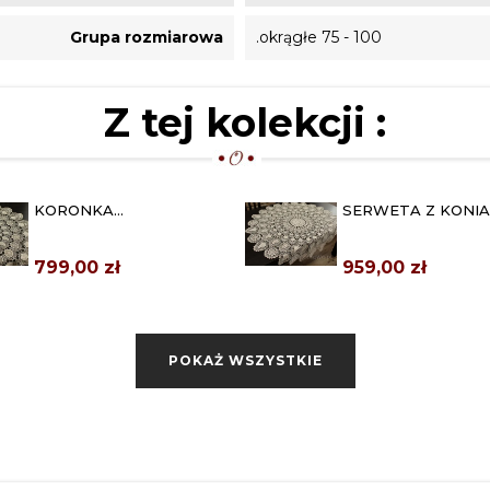
Grupa rozmiarowa
.okrągłe 75 - 100
Z tej kolekcji :
KORONKA
SERWETA Z KONI
KONIAKOWSKA Ø 100 CM
Ø 100 CM BEŻOWA
BEŻOWA
799,00 zł
959,00 zł
POKAŻ WSZYSTKIE