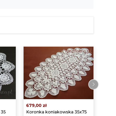
›
679,00 zł
959,0
 35
Koronka koniakowska 35x75
Serwe