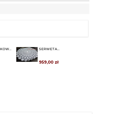
AKOWA
SERWETA
KONIAKOWSKA Ø 100 CM
BIAŁA
959,00 zł