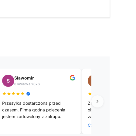
Sławomir
Małgorzata
S
M
8 kwietnia 2026
11 marca 2026
★
★
★
★
★
★
★
★
★
★
Przesyłka dostarczona przed
Zamawiałam już 3 razy z
czasem. Firma godna polecenia
obrusy i zawsze jestem
jestem zadowolony z zakupu.
zadowolona zarówno z t
szybkiej, sprawnej wysy
Czytaj więcej
dziękuję Obrusów😊😀