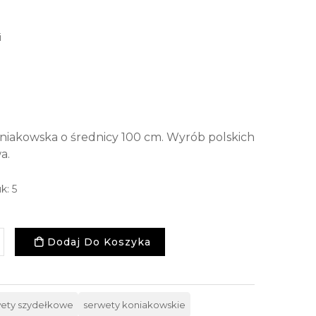
i
oniakowska o średnicy 100 cm. Wyrób polskich
a.
k: 5
Dodaj Do Koszyka
ety szydełkowe
serwety koniakowskie