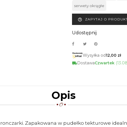
serwety okrągłe
ZAPYTAJ O PRODUK
help_outline
Udostępnij
Wysyłka od
12,00 zł
Dostawa
Czwartek
(13.0
Opis
onczarki. Zapakowana w pudełko tekturowe idealnie