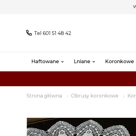
W
Tel 601 51 48 42
Haftowane
Lniane
Koronkowe
Strona główna
Obrusy koronkowe
Kor