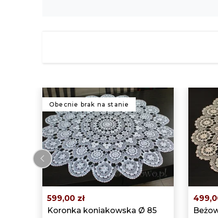
Obecnie brak na stanie
‹
599,00 zł
499,0
Koronka koniakowska Ø 85
Beżow