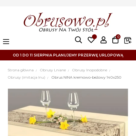
0
Toggle
☰
navigation
OD 1 DO 11 SIERPNIA PLANUJEMY PRZERWĘ URLOPOWĄ
Strona główna
Obrusy Lniane
Obrusy lnopodobne
Obrusy (imitacja lnu)
Obrus NINA kremowo-beżowy 140x250