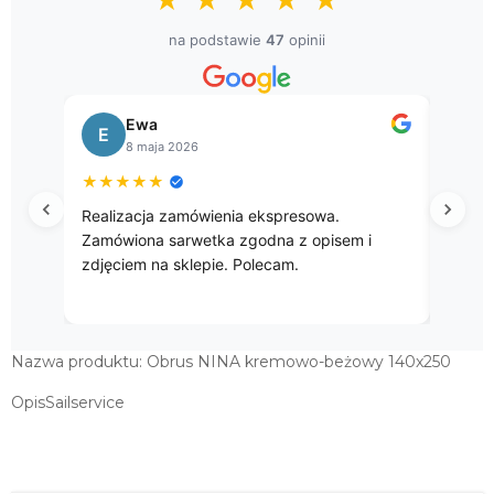
★
★
★
★
★
na podstawie
47
opinii
Bogusława
B
8 kwietnia 2026
★
★
★
★
★
sowa.
Przepięke gobelinowe obrusy.
opisem i
Nazwa produktu: Obrus NINA kremowo-beżowy 140x250
OpisSailservice