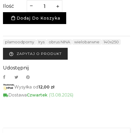
Ilość
Dodaj Do Koszyka
plamoodporny
Irys
obrus NINA
wielobarwne
140x250
ZAPYTAJ O PRODUKT
help_outline
Udostępnij
Wysyłka od
12,00 zł
Dostawa
Czwartek
(13.08.2026)