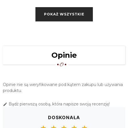
OBRUS NINA KREMOWO-BEŻOWY
140X220
POKAŻ WSZYSTKIE
174,00 zł
OBRUS NINA KREMOWO-BEŻOWY
140X300
219,00 zł
OBRUS NINA KREMOWO-BEŻOWY
Opinie
140X350
239,00 zł
Opinie nie są weryfikowane pod kątem zakupu lub używania
produktu.
Bądź pierwszą osobą, która napisze swoją recenzję!

DOSKONAŁA