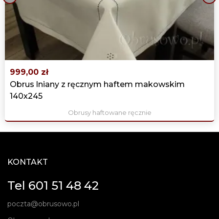
‹
›
999,00 zł
Obrus lniany z ręcznym haftem makowskim
140x245
Obrusy haftowane ręcznie
KONTAKT
Tel 601 51 48 42
poczta@obrusowo.pl