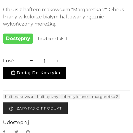
Obrus z haftem makowskim "Margaretka 2". Obrus
lniany w kolorze białym haftowany ręcznie
wykończony mereżką.
Dostępny
Liczba sztuk: 1
Ilość
Dodaj Do Koszyka
haft makowski
haft ręczny
obrusy lniane
margaretka 2
ZAPYTAJ O PRODUKT
help_outline
Udostępnij