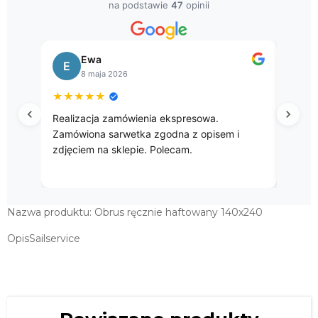
na podstawie
47
opinii
Ewa
E
B
8 maja 2026
★
★
★
★
★
★
★
Realizacja zamówienia ekspresowa.
Przep
Zamówiona sarwetka zgodna z opisem i
zdjęciem na sklepie. Polecam.
Nazwa produktu: Obrus ręcznie haftowany 140x240
OpisSailservice