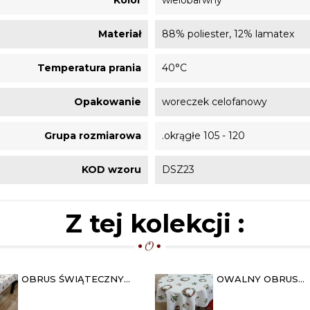
Kolor
wielobarwny
Materiał
88% poliester, 12% lamatex
Temperatura prania
40°C
Opakowanie
woreczek celofanowy
Grupa rozmiarowa
.okrągłe 105 - 120
KOD wzoru
DSZ23
Z tej kolekcji :
OBRUS ŚWIĄTECZNY
OWALNY OBRUS
120X180 "OSTROKRZEW
ŚWIĄTECZNY 130X1