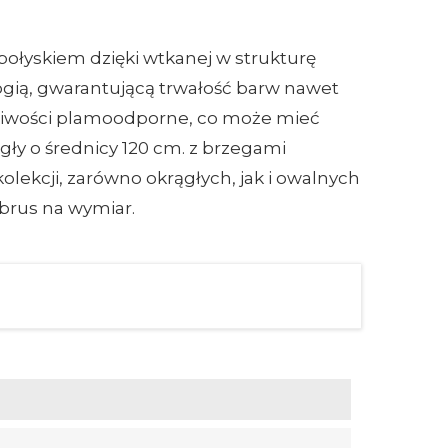
połyskiem dzięki wtkanej w strukturę
ogią, gwarantującą trwałość barw nawet
aściwości plamoodporne, co może mieć
ły o średnicy 120 cm. z brzegami
lekcji, zarówno okrągłych, jak i owalnych
brus na wymiar.