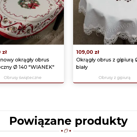
 zł
109,00 zł
inowy okrągły obrus
Okrągły obrus z gipiurą 
eczny Ø 140 "WIANEK"
biały
Obrusy świąteczne
Obrusy z gipiurą
Powiązane produkty