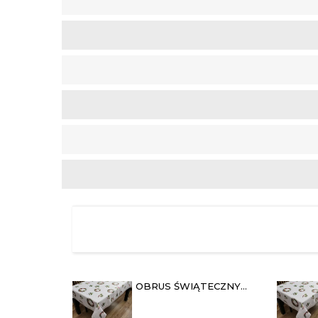
OBRUS ŚWIĄTECZNY
140X180 "OSTROKRZEW