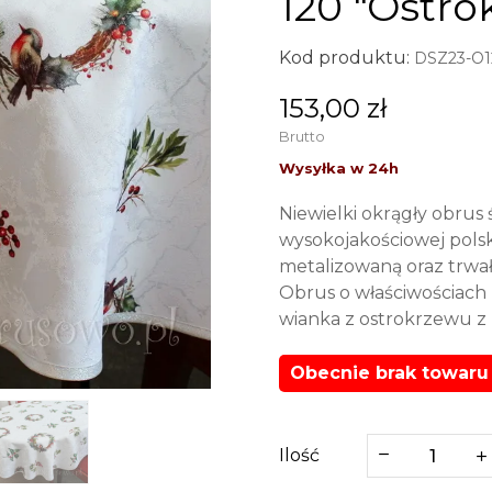
120 "Ostro
Kod produktu:
DSZ23-O1
153,00 zł
Brutto
Niewielki okrągły obrus 
wysokojakościowej polski
metalizowaną oraz trw
Obrus o właściwościac
wianka z ostrokrzewu z 
Obecnie brak towaru
Ilość