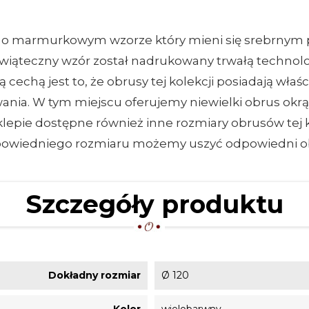
iny, o marmurkowym wzorze który mieni się srebrnym 
 Świąteczny wzór został nadrukowany trwałą technol
cechą jest to, że obrusy tej kolekcji posiadają wł
nia. W tym miejscu oferujemy niewielki obrus okrąg
pie dostępne również inne rozmiary obrusów tej ko
dpowiedniego rozmiaru możemy uszyć odpowiedni o
Szczegóły produktu
Dokładny rozmiar
Ø 120