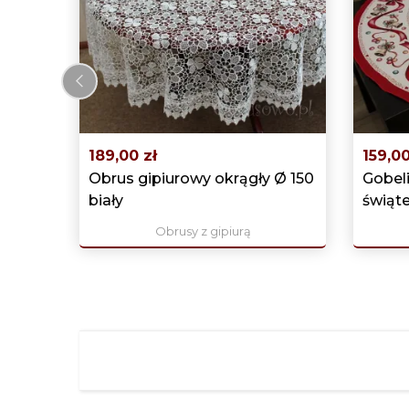
‹
189,00 zł
159,00
Obrus gipiurowy okrągły Ø 150
Gobel
biały
świąt
Obrusy z gipiurą