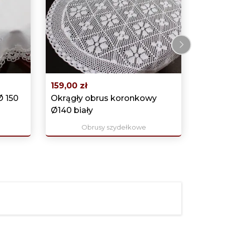
Obrus
gipiu
›
159,00 zł
Ø 150
Okrągły obrus koronkowy
Ø140 biały
Obrusy szydełkowe