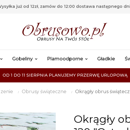
ysyłka już od 12zł, zamów do 12:00 dostawa następnego dn
Gobeliny
Plamoodporne
Gładkie
Ś
OD 1 DO 11 SIERPNIA PLANUJEMY PRZERWĘ URLOPOWĄ
zenie
Obrusy świąteczne
Okrągły obrus świątecz
Okrągły o