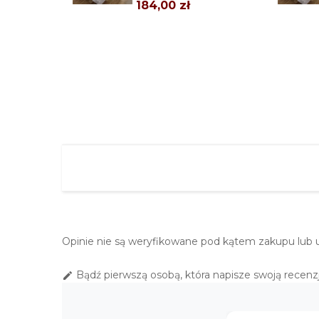
WIANEK"
184,00 zł
OBRUS ŚWIĄTECZNY
140X200 "OSTROKRZEW
WIANEK"
199,00 zł
OWALNY OBRUS
ŚWIĄTECZNY 140X240
"OSTROKRZEW...
247,00 zł
Opinie nie są weryfikowane pod kątem zakupu lub 
Bądź pierwszą osobą, która napisze swoją recenzj
