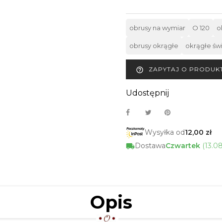
obrusy na wymiar
O 120
o
obrusy okrągłe
okrągłe św
ZAPYTAJ O PRODUK
help_outline
Udostępnij
Wysyłka od
12,00 zł
Dostawa
Czwartek
(13.0
Opis