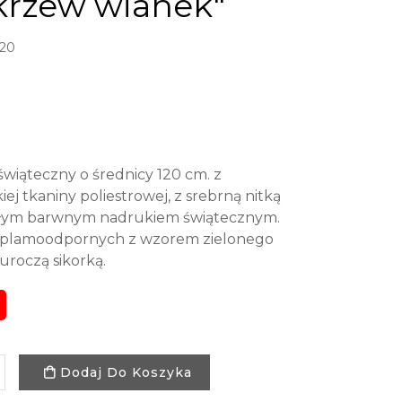
krzew wianek"
20
świąteczny o średnicy 120 cm. z
ej tkaniny poliestrowej, z srebrną nitką
ałym barwnym nadrukiem świątecznym.
h plamoodpornych z wzorem zielonego
uroczą sikorką.
Dodaj Do Koszyka