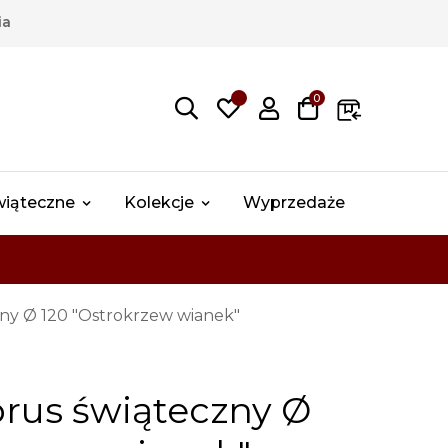
ia
0
wiąteczne
Kolekcje
Wyprzedaże
ny Ø 120 "Ostrokrzew wianek"
brus świąteczny Ø