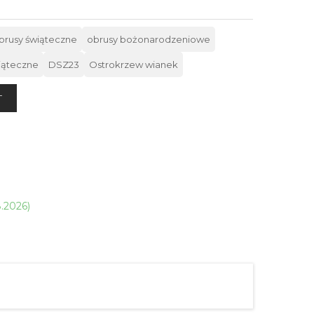
brusy świąteczne
obrusy bożonarodzeniowe
iąteczne
DSZ23
Ostrokrzew wianek
T
8.2026)