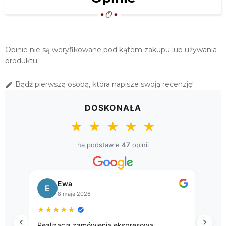
140X180 "ZŁOTE GWIAZDY"
220,00 zł
OWALNY OBRUS ŚWIĄTECZNY
130X180 "ZŁOTE GWIAZDY"
Opinie nie są weryfikowane pod kątem zakupu lub używania
230,00 zł
produktu.
LUKSUSOWY OBRUS ŚWIĄTECZNY
Bądź pierwszą osobą, która napisze swoją recenzję!

120X200 "ZŁOTE GWIAZDY"
241,00 zł
DOSKONAŁA
OWALNY OBRUS ŚWIĄTECZNY
★
★
★
★
★
140X200 "ZŁOTE GWIAZDY"
251,00 zł
na podstawie
47
opinii
LUKSUSOWY OBRUS ŚWIĄTECZNY
140X220 "ZŁOTE GWIAZDY"
Ewa
262,00 zł
E
B
8 maja 2026
OWALNY OBRUS ŚWIĄTECZNY
★
★
★
★
★
★
★
140X220 "ZŁOTE GWIAZDY"
Realizacja zamówienia ekspresowa.
Przep