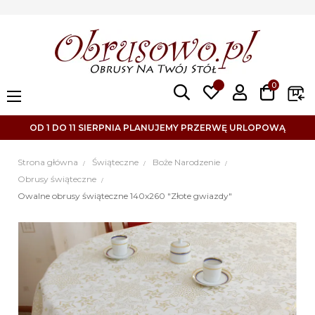
0
Toggle
☰
navigation
OD 1 DO 11 SIERPNIA PLANUJEMY PRZERWĘ URLOPOWĄ
Strona główna
Świąteczne
Boże Narodzenie
Obrusy świąteczne
Owalne obrusy świąteczne 140x260 "Złote gwiazdy"