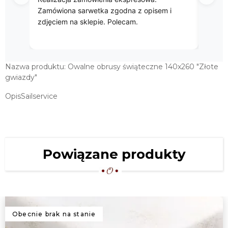
272,00 zł
Zamówiona sarwetka zgodna z opisem i
OWALNY OBRUS ŚWIĄTECZNY
zdjęciem na sklepie. Polecam.
140X240 "ZŁOTE GWIAZDY"
293,00 zł
LUKSUSOWY OBRUS ŚWIĄTECZNY
Nazwa produktu: Owalne obrusy świąteczne 140x260 "Złote
150X300 "ZŁOTE GWIAZDY"
gwiazdy"
346,00 zł
OpisSailservice
OWALNY OBRUS ŚWIĄTECZNY
140X300 "ZŁOTE GWIAZDY"
363,00 zł
Powiązane produkty
LUKSUSOWY OBRUS ŚWIĄTECZNY
140X320 "ZŁOTE GWIAZDY"
367,00 zł
Obecnie brak na stanie