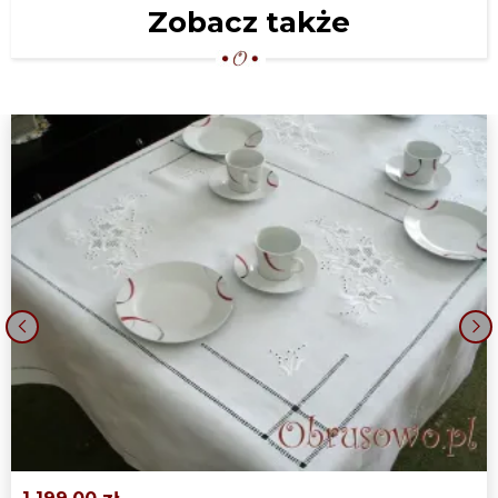
Zobacz także
‹
›