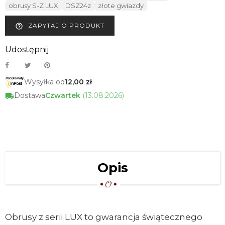
obrusy S-Z LUX
DSZ24z
złote gwiazdy
ZAPYTAJ O PRODUKT
help_outline
Udostępnij
Wysyłka od
12,00 zł
Dostawa
Czwartek
(13.08.2026)
Opis
Obrusy z serii LUX to gwarancja świątecznego