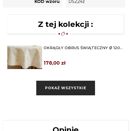
KOD wzoru
DSZ24z
Z tej kolekcji :
OKRĄGŁY OBRUS ŚWIĄTECZNY Ø 120
"ZŁOTE GWIAZDY"
178,00 zł
KWADRATOWY OBRUS ŚWIĄTECZNY
140X140 "ZŁOTE...
POKAŻ WSZYSTKIE
188,00 zł
LUKSUSOWY OBRUS ŚWIĄTECZNY
110X160 "ZŁOTE GWIAZDY"
199,00 zł
LUKSUSOWY OBRUS ŚWIĄTECZNY
Opinie