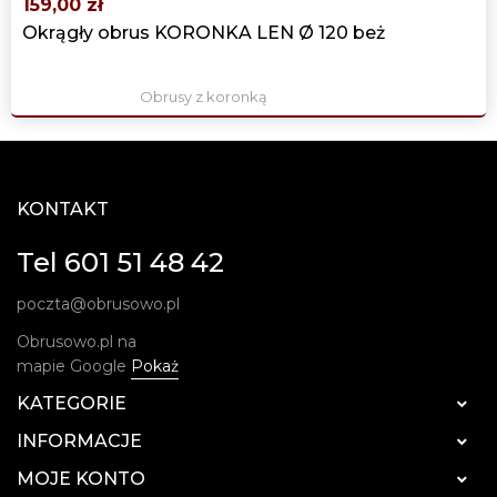
159,00 zł
Okrągły obrus KORONKA LEN Ø 120 beż
Obrusy z koronką
KONTAKT
Tel 601 51 48 42
poczta@obrusowo.pl
Obrusowo.pl na
mapie Google
Pokaż
KATEGORIE

INFORMACJE

MOJE KONTO
