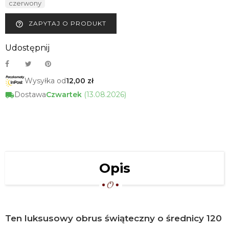
czerwony
ZAPYTAJ O PRODUKT
help_outline
Udostępnij
Wysyłka od
12,00 zł
Dostawa
Czwartek
(13.08.2026)
Opis
Ten luksusowy obrus świąteczny o średnicy 120