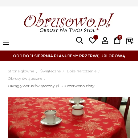
0
Toggle
☰
navigation
OD 1 DO 11 SIERPNIA PLANUJEMY PRZERWĘ URLOPOWĄ
Strona główna
Świąteczne
Boże Narodzenie
Obrusy świąteczne
Okrągły obrus świąteczny Ø 120 czerwono złoty