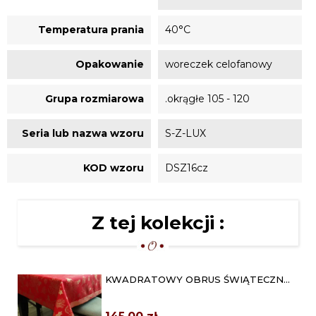
Temperatura prania
40°C
Opakowanie
woreczek celofanowy
Grupa rozmiarowa
.okrągłe 105 - 120
Seria lub nazwa wzoru
S-Z-LUX
KOD wzoru
DSZ16cz
Z tej kolekcji :
KWADRATOWY OBRUS ŚWIĄTECZNY
120X120 CZERWONO ZŁOTY