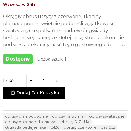
Okrągły obrus uszyty z czerwonej tkaniny
plamoodpornej świetnie podkreśli wyjątkowość
świątecznych spotkań. Posiada wzór gwiazdy
betlejemskiej tkanej ze złotej nitki, która znakomicie
podkreśla dekoracyjność tego gustownego dodatku.
Dostępny
Liczba sztuk: 1
Ilość
Dodaj Do Koszyka
obrusy plamoodporne
obrusy na wymiar
obrusy świąteczne
obrusy bożonarodzeniowe
obrusy S-Z LUX
Gwiazda betlejemska
O120
obrusy czerwone
dsz16cz