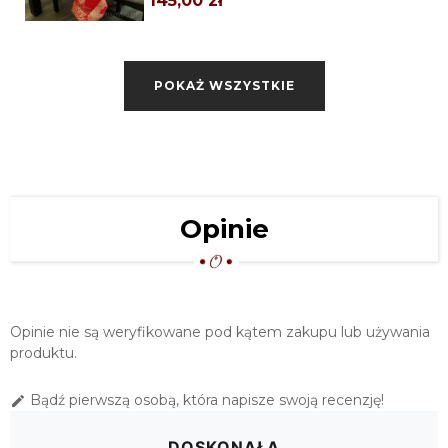
145,00 zł
OBRUS ŚWIĄTECZNY 110X160
CZERWONO ZŁOTY
POKAŻ WSZYSTKIE
179,00 zł
OBRUS ŚWIĄTECZNY 140X180
CZERWONO ZŁOTY
199,00 zł
OBRUS ŚWIĄTECZNY 120X180
Opinie
CZERWONO ZŁOTY
199,00 zł
OBRUS ŚWIĄTECZNY 120X200
CZERWONO ZŁOTY
Opinie nie są weryfikowane pod kątem zakupu lub używania
209,00 zł
produktu.
OBRUS ŚWIĄTECZNY 140X200
Bądź pierwszą osobą, która napisze swoją recenzję!

CZERWONO ZŁOTY
209,00 zł
DOSKONAŁA