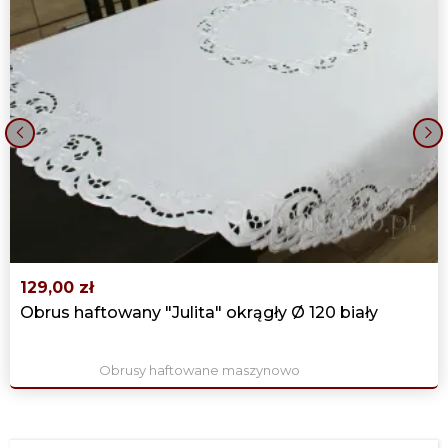
‹
›
129,00 zł
Obrus haftowany "Julita" okrągły Ø 120 biały
Obrusy haftowane maszynowo