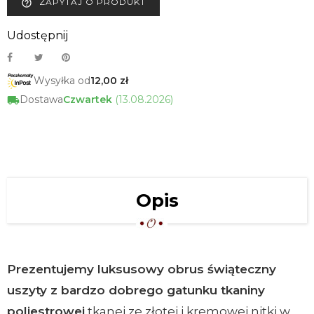
ZAPYTAJ O PRODUKT
help_outline
Udostępnij
Wysyłka od
12,00 zł
Dostawa
Czwartek
(13.08.2026)
Opis
Prezentujemy luksusowy obrus świąteczny
uszyty z bardzo dobrego gatunku tkaniny
poliestrowej
tkanej ze złotej i kremowej nitki w