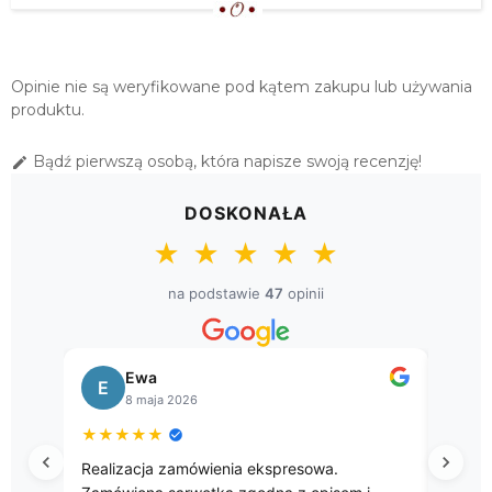
Opinie nie są weryfikowane pod kątem zakupu lub używania
produktu.
Bądź pierwszą osobą, która napisze swoją recenzję!

DOSKONAŁA
★
★
★
★
★
na podstawie
47
opinii
Ewa
B
E
B
8 maja 2026
8
★
★
★
★
★
★
★
★
Realizacja zamówienia ekspresowa.
Przepię