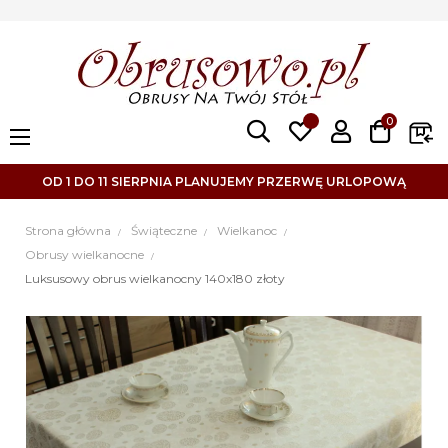
0
Toggle
☰
navigation
OD 1 DO 11 SIERPNIA PLANUJEMY PRZERWĘ URLOPOWĄ
Strona główna
Świąteczne
Wielkanoc
Obrusy wielkanocne
Luksusowy obrus wielkanocny 140x180 złoty