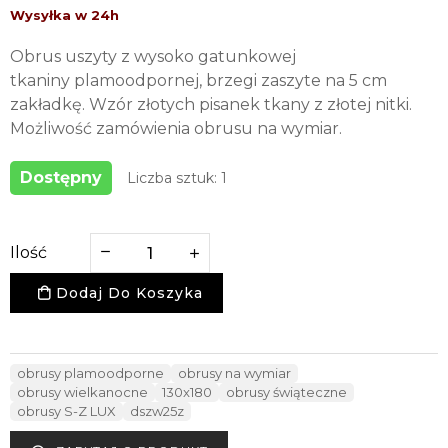
Obrus uszyty z wysoko gatunkowej
tkaniny plamoodpornej, brzegi zaszyte na 5 cm
zakładkę. Wzór złotych pisanek tkany z złotej nitki.
Możliwość zamówienia obrusu na wymiar.
Dostępny
Liczba sztuk: 1
Ilość
Dodaj Do Koszyka
obrusy plamoodporne
obrusy na wymiar
obrusy wielkanocne
130x180
obrusy świąteczne
obrusy S-Z LUX
dszw25z