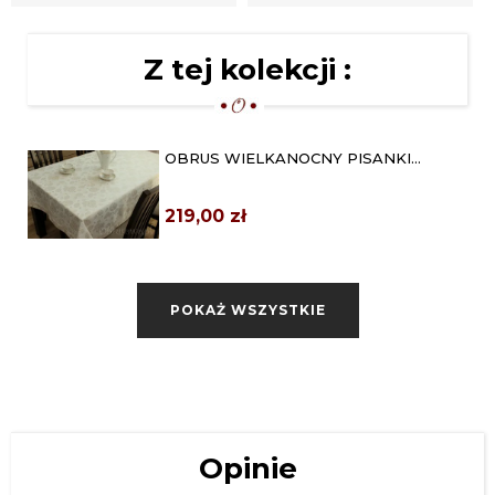
Z tej kolekcji :
OBRUS WIELKANOCNY PISANKI
140X260 ZŁOTY
219,00 zł
OWALNY OBRUS WIELKANOCNY
140X240 ZŁOTE PISANKI
POKAŻ WSZYSTKIE
219,00 zł
OWALNY OBRUS WIELKANOCNY
140X260 ZŁOTE PISANKI
239,00 zł
Opinie