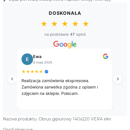
EKRI
34,00 zł
DOSKONAŁA
BIEŻNIK GIPIUROWY 40X90 VERA
★
★
★
★
★
EKRI
37,00 zł
na podstawie
47
opinii
BIEŻNIK GIPIUROWY 50X100 VERA
EKRI
Ewa
B
45,00 zł
E
B
8 maja 2026
8
DUŻY BIEŻNIK GIPIUROWY 55X125
★
★
★
★
★
★
★
★
VERA EKRI
Realizacja zamówienia ekspresowa.
Przepię
55,00 zł
Zamówiona sarwetka zgodna z opisem i
SERWETA GIPIUROWA 85X85 VERA
zdjęciem na sklepie. Polecam.
EKRI
59,00 zł
OBRUS GIPIUROWY 110X160 VERA EKRI
Nazwa produktu: Obrus gipiurowy 140x220 VERA ekri
OpisSailservice