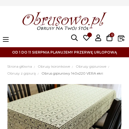
0
Toggle
☰
navigation
OD 1 DO 11 SIERPNIA PLANUJEMY PRZERWĘ URLOPOWĄ
Strona główna
Obrusy koronkowe
Obrusy gipiurowe
Obrusy z gipiurą
Obrus gipiurowy 140x220 VERA ekri