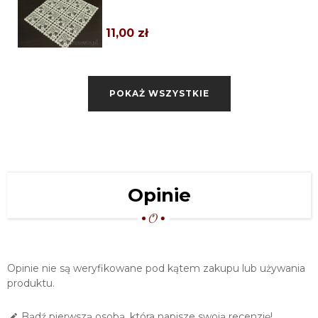
EKRI
11,00 zł
SERWETKA GIPIUROWA 40X40 VERA
EKRI
POKAŻ WSZYSTKIE
17,00 zł
MAŁY BIEŻNIK GIPIUROWY 25X55
VERA EKRI
18,00 zł
MAŁY BIEŻNIK GIPIUROWY 35X70
Opinie
VERA EKRI
21,00 zł
SERWETA GIPIUROWA 50X50 VERA
EKRI
Opinie nie są weryfikowane pod kątem zakupu lub używania
32,00 zł
produktu.
BIEŻNIK GIPIUROWY 40X80 VERA
Bądź pierwszą osobą, która napisze swoją recenzję!
