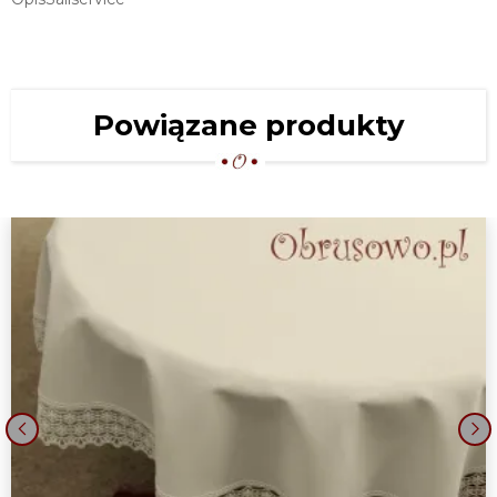
149,00 zł
OBRUS GIPIUROWY 140X180 VERA
EKRI
179,00 zł
Powiązane produkty
OBRUS GIPIUROWY 140X200 VERA
EKRI
209,00 zł
‹
›