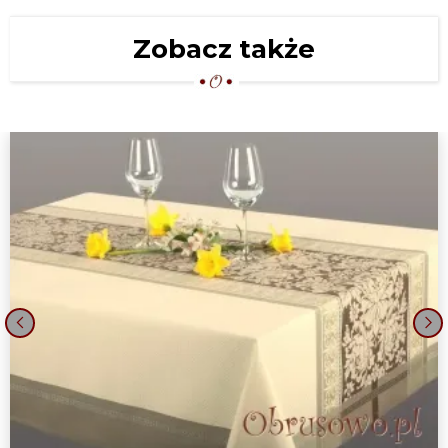
Zobacz także
‹
›