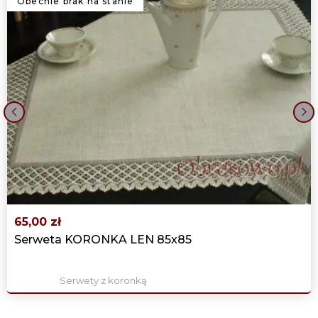
Obecnie brak na stanie
‹
›
65,00 zł
Serweta KORONKA LEN 85x85
Serwety z koronką