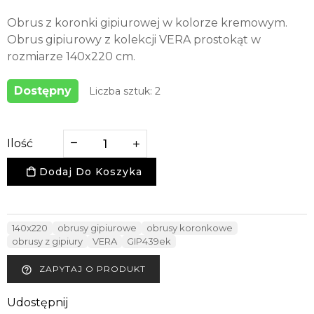
Obrus z koronki gipiurowej w kolorze kremowym.
Obrus gipiurowy z kolekcji VERA prostokąt w
rozmiarze 140x220 cm.
Dostępny
Liczba sztuk: 2
Ilość
Dodaj Do Koszyka
140x220
obrusy gipiurowe
obrusy koronkowe
obrusy z gipiury
VERA
GIP439ek
ZAPYTAJ O PRODUKT
help_outline
Udostępnij