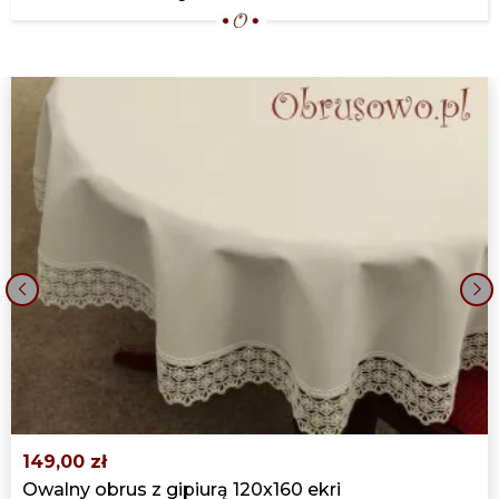
OBRUS HAFTOWANY 130X180
"BRATKI NA BIAŁYM"
149,00 zł
OBRUS Z KORONKĄ GIPIUROWĄ
130X180
159,00 zł
OBRUS LNOPODOBNY Z HAFTEM
130X180
159,00 zł
OBRUS LNIANOPODOBNY 130X180
‹
›
NELA BIAŁY
175,00 zł
OBRUS KORONKOWY 130X180
BEŻOWY
189,00 zł
149,00 zł
OBRUS KORONKOWY 130X180 BIAŁY
Owalny obrus z gipiurą 120x160 ekri