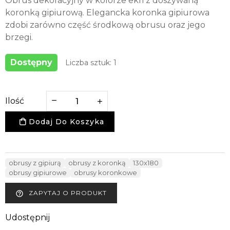
Obrus dekoracyjny w kolorze ekri z doszywaną
koronką gipiurową. Elegancka koronka gipiurowa
zdobi zarówno część środkową obrusu oraz jego
brzegi.
Dostępny
Liczba sztuk: 1
Ilość
Dodaj Do Koszyka
obrusy z gipiurą
obrusy z koronką
130x180
obrusy gipiurowe
obrusy koronkowe
ZAPYTAJ O PRODUKT
help_outline
Udostępnij