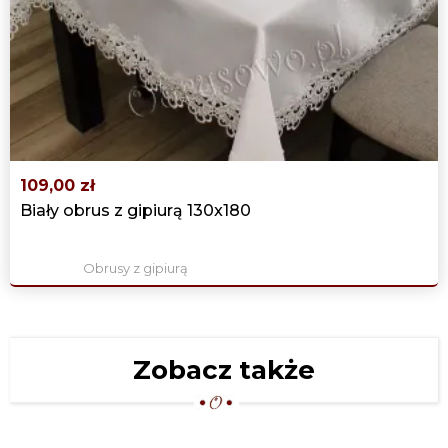
230,00 zł
OWALNY OBRUS ŚWIĄTECZNY
130X180 "SREBRNE GWIAZDY"
230,00 zł
109,00 zł
Biały obrus z gipiurą 130x180
Obrusy z gipiurą
Zobacz także