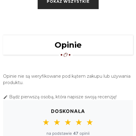
POKAŻ WSZYSTKIE
109,00 zł
OWALNY OBRUS Z GIPIURĄ 130X180
BIAŁY
109,00 zł
Opinie
OWALNY OBRUS Z GIPIURĄ 130X180
EKRI
109,00 zł
ŚWIĄTECZNY OBRUS
Opinie nie są weryfikowane pod kątem zakupu lub używania
LNIANOPODOBNY NOEL III 135X180 B
produktu.
115,00 zł
SZARY OBRUS Z GIPIURĄ 130X180
Bądź pierwszą osobą, która napisze swoją recenzję!

115,00 zł
DOSKONAŁA
OBRUS GIPIUROWY 130X180 BEŻOWY
★
★
★
★
★
na podstawie
47
opinii