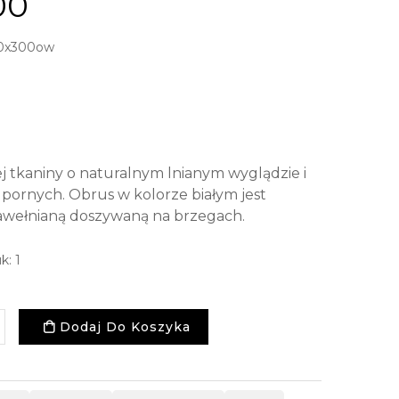
00
50x300ow
 tkaniny o naturalnym lnianym wyglądzie i
pornych. Obrus w kolorze białym jest
wełnianą doszywaną na brzegach.
k: 1
Dodaj Do Koszyka