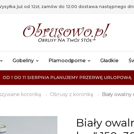
ysyłka już od 12zł, zamów do 12:00 dostawa następnego dn
Gobeliny
Plamoodporne
Gładkie
Ś
OD 1 DO 11 SIERPNIA PLANUJEMY PRZERWĘ URLOPOWĄ
szywane koronką
Obrusy z koronką
Biały owalny
Biały owal