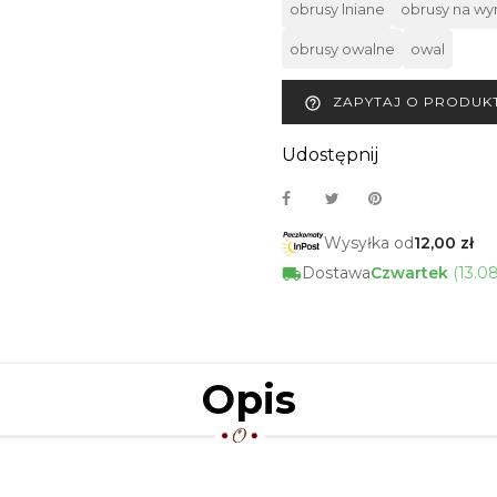
obrusy lniane
obrusy na wy
obrusy owalne
owal
ZAPYTAJ O PRODUK
help_outline
Udostępnij
Wysyłka od
12,00 zł
Dostawa
Czwartek
(13.0
Opis