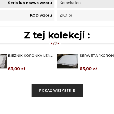
Seria lub nazwa wzoru
Koronka len
KOD wzoru
ZK01bi
Z tej kolekcji :
BIEŻNIK KORONKA LEN
SERWETA "KORON
40X80 BIAŁY
LEN" 60X60 BIAŁA
63,00 zł
63,00 zł
BIAŁY OBRUS
BIAŁY OBRUS "KO
KWADRATOWY 120X120
LEN" 110X160
"KORONKA LEN"
159,00 zł
159,00 zł
POKAŻ WSZYSTKIE
BIAŁY OBRUS "KORONKA
BIAŁY OBRUS "KO
LEN" 120X180
LEN" 120X200
213,00 zł
233,00 zł