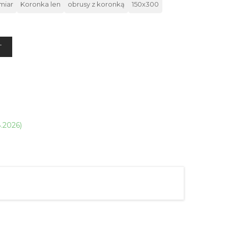
miar
Koronka len
obrusy z koronką
150x300
T
8.2026)