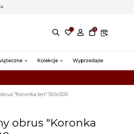
ia
0
wiąteczne
Kolekcje
Wyprzedaże
 obrus "Koronka len" 150x300
ny obrus "Koronka