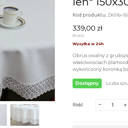
len" 150x3
Kod produktu:
ZK01bi-1
339,00 zł
Brutto
Obrus owalny z grubszej
właściwościach plamood
wykończony koronką ba
Dostępny
Liczba sztu
Ilość