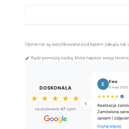
BIAŁY OBRUS "KORONKA
LEN" OWAL 140X220
259,00 zł
BIAŁY OBRUS "KORONKA
LEN" OWAL 140X260
Opinie nie są weryfikowane pod kątem zakupu lub 
299,00 zł
Bądź pierwszą osobą, która napisze swoją recenzj

Bogusława
Sł
B
S
DOSKONAŁA
8 kwietnia 2026
8 k
★
★
★
★
★
★
★
★
★
★
★
★
★
★
spresowa.
Przepięke gobelinowe obrusy.
Przesyłk
na podstawie
47
opinii
na z
czasem. 
ie.
jestem z