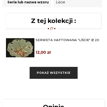
Seria lub nazwa wzoru
Liście
Z tej kolekcji :
SERWETA HAFTOWANA "LIŚCIE" Ø 20
12,00 zł
SERWETA HAFTOWANA "LIŚCIE" Ø 30
POKAŻ WSZYSTKIE
17,00 zł
BIEŻNIK Z HAFTEM "LIŚCIE" 40X110
EKRI
59,00 zł
PAS DEKORACYJNY Z HAFTEM