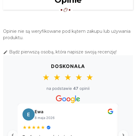
Opinie
"LIŚCIE" 25X160
62,00 zł
PAS DEKORACYJNY Z HAFTEM
"LIŚCIE" 25X160 EKRI
Opinie nie są weryfikowane pod kątem zakupu lub używania
62,00 zł
produktu.
BIEŻNIK HAFTOWANY "LIŚCIE" 40X140
Bądź pierwszą osobą, która napisze swoją recenzję!

69,00 zł
DOSKONAŁA
★
★
★
★
★
na podstawie
47
opinii
Ewa
E
B
8 maja 2026
★
★
★
★
★
★
★