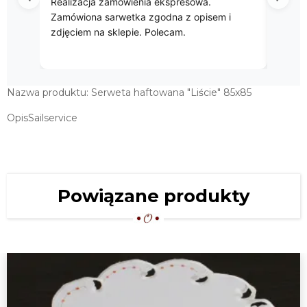
Realizacja zamówienia ekspresowa.
Przep
Zamówiona sarwetka zgodna z opisem i
zdjęciem na sklepie. Polecam.
Nazwa produktu: Serweta haftowana "Liście" 85x85
OpisSailservice
Powiązane produkty