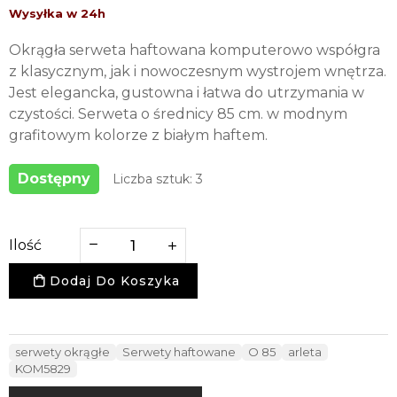
Okrągła serweta haftowana komputerowo współgra
z klasycznym, jak i nowoczesnym wystrojem wnętrza.
Jest elegancka, gustowna i łatwa do utrzymania w
czystości. Serweta o średnicy 85 cm. w modnym
grafitowym kolorze z białym haftem.
Dostępny
Liczba sztuk: 3
Ilość
Dodaj Do Koszyka
serwety okrągłe
Serwety haftowane
O 85
arleta
KOM5829