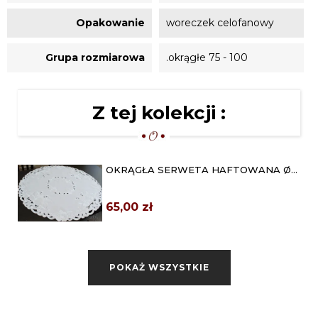
Opakowanie
woreczek celofanowy
Grupa rozmiarowa
.okrągłe 75 - 100
Z tej kolekcji :
OKRĄGŁA SERWETA HAFTOWANA Ø
85 "IZABEL" BIAŁA
65,00 zł
OKRĄGŁA SERWETA ŚWIĄTECZNA Ø
85 „SOSNOWE GAŁĄZKI”
POKAŻ WSZYSTKIE
69,00 zł
OKRĄGŁA SERWETA WIELKANOCNA
Ø 85 "ZAJĄC W...