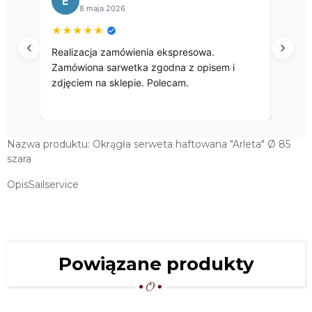
E
B
8 maja 2026
★
★
★
★
★
★
★
Realizacja zamówienia ekspresowa.
Przep
Zamówiona sarwetka zgodna z opisem i
zdjęciem na sklepie. Polecam.
Nazwa produktu: Okrągła serweta haftowana "Arleta" Ø 85
szara
OpisSailservice
Powiązane produkty