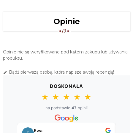
74,00 zł
OKRĄGŁA SERWETA HAFTOWANA Ø
Opinie
85 "WIOSENNY BUKIET"
79,00 zł
SERWETA KONIAKOWSKA Ø 85
BIAŁA
Opinie nie są weryfikowane pod kątem zakupu lub używania
599,00 zł
produktu.
Bądź pierwszą osobą, która napisze swoją recenzję!

DOSKONAŁA
★
★
★
★
★
na podstawie
47
opinii
Ewa