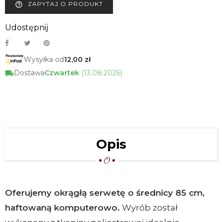
ZAPYTAJ O PRODUKT
help_outline
Udostępnij
Wysyłka od
12,00 zł
Dostawa
Czwartek
(13.08.2026)
Opis
Oferujemy okrągłą serwetę o średnicy 85 cm,
haftowaną komputerowo.
Wyrób został