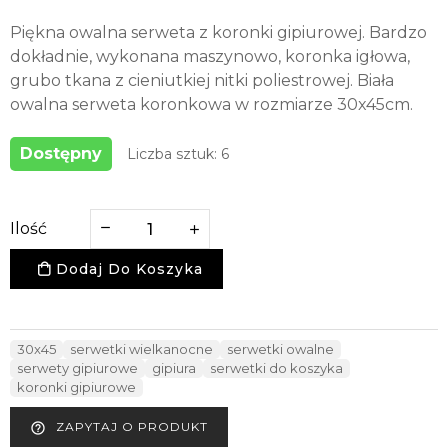
Piękna owalna serweta z koronki gipiurowej. Bardzo
dokładnie, wykonana maszynowo, koronka igłowa,
grubo tkana z cieniutkiej nitki poliestrowej. Biała
owalna serweta koronkowa w rozmiarze 30x45cm.
Dostępny
Liczba sztuk: 6
Ilość
Dodaj Do Koszyka
30x45
serwetki wielkanocne
serwetki owalne
serwety gipiurowe
gipiura
serwetki do koszyka
koronki gipiurowe
ZAPYTAJ O PRODUKT
help_outline