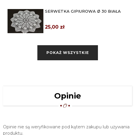
SERWETKA GIPIUROWA Ø 30 BIAŁA
25,00 zł
SERWETKA GIPIUROWA Ø 40 BIAŁA
POKAŻ WSZYSTKIE
35,00 zł
OWALNA SERWETKA GIPIUROWA
30X45 BIAŁA (WZ99)
35,00 zł
OKRĄGŁA SERWETA GIPIUROWA Ø
Opinie
40 BIAŁA (WZ96)
35,00 zł
Opinie nie są weryfikowane pod kątem zakupu lub używania
produktu.