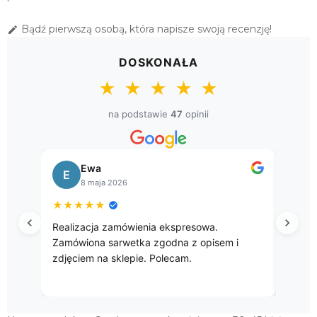
Bądź pierwszą osobą, która napisze swoją recenzję!

DOSKONAŁA
★
★
★
★
★
na podstawie
47
opinii
Ewa
E
B
8 maja 2026
★
★
★
★
★
★
★
Realizacja zamówienia ekspresowa.
Przep
Zamówiona sarwetka zgodna z opisem i
zdjęciem na sklepie. Polecam.