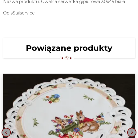
Nazwa produktu: Owalna serwetka gipiurowa 30x45 biała
OpisSailservice
Powiązane produkty