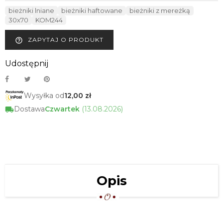
bieżniki lniane
bieżniki haftowane
bieżniki z mereżką
30x70
KOM244
ZAPYTAJ O PRODUKT
help_outline
Udostępnij
Wysyłka od
12,00 zł
Dostawa
Czwartek
(13.08.2026)
Opis