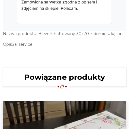
godna po
zakupu.
Nazwa produktu: Bieżnik haftowany 30x70 z domieszką lnu
OpisSailservice
Powiązane produkty