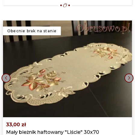
Obecnie brak na stanie
‹
›
33,00 zł
Mały bieżnik haftowany "Liście" 30x70