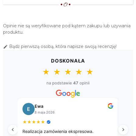
115,00 zł
OBRUS HAFTOWANY 130X170 Z
DOMIESZKĄ LNU
Opinie nie są weryfikowane pod kątem zakupu lub używania
169,00 zł
produktu.
OBRUS HAFTOWANY 130X225 Z
Bądź pierwszą osobą, która napisze swoją recenzję!

DOMIESZKĄ LNU
219,00 zł
DOSKONAŁA
★
★
★
★
★
na podstawie
47
opinii
Bogusława
Sł
B
S
8 kwietnia 2026
8 k
★
★
★
★
★
★
★
★
Przepięke gobelinowe obrusy.
Przesyłk