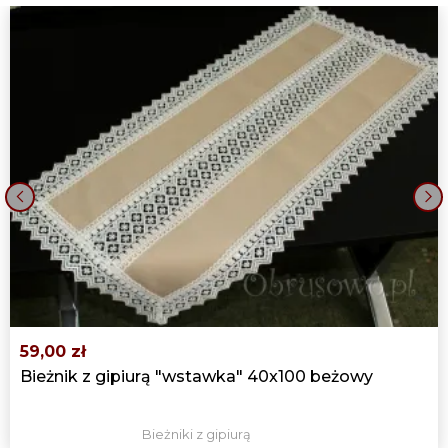
‹
›
59,00 zł
Bieżnik z gipiurą "wstawka" 40x100 beżowy
Bieżniki z gipiurą