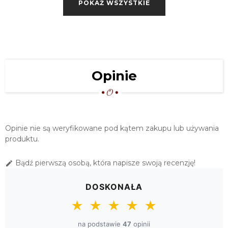
POKAŻ WSZYSTKIE
73,00 zł
SERWETA "KORONKA LEN" 80X80
BEŻ
84,00 zł
BIEŻNIK KORONKA LEN 60X120
Opinie
BEŻOWY
89,00 zł
SERWETA "KORONKA LEN" 100X100
BEŻ
Opinie nie są weryfikowane pod kątem zakupu lub używania
129,00 zł
produktu.
OBRUS "KORONKA LEN" 110X160 BEŻ
Bądź pierwszą osobą, która napisze swoją recenzję!

159,00 zł
DOSKONAŁA
OBRUS KORONKA LEN 120X120
★
★
★
★
★
BEŻOWY
159,00 zł
na podstawie
47
opinii