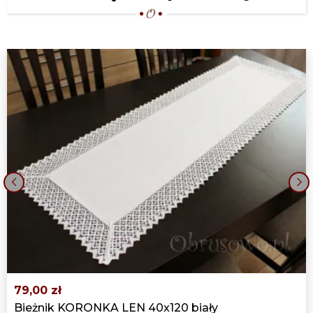
OBRUSY OWALNE KORONKA LEN
130X180 BEŻ
219,00 zł
OBRUS "KORONKA LEN" 140X180 BEŻ
219,00 zł
OBRUS KORONKA LEN 140X200 BEŻ
239,00 zł
OBRUS OWALNY KORONKA LEN
140X200 BEŻ
‹
›
239,00 zł
OBRUS KORONKA LEN 140X220 BEŻ
259,00 zł
79,00 zł
OBRUS OWALNY "KORONKA LEN"
Bieżnik KORONKA LEN 40x120 biały