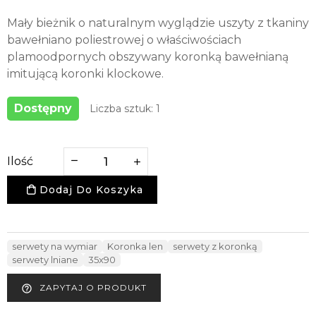
Mały bieżnik o naturalnym wyglądzie uszyty z tkaniny
bawełniano poliestrowej o właściwościach
plamoodpornych obszywany koronką bawełnianą
imitującą koronki klockowe.
Dostępny
Liczba sztuk: 1
Ilość
Dodaj Do Koszyka
serwety na wymiar
Koronka len
serwety z koronką
serwety lniane
35x90
ZAPYTAJ O PRODUKT
help_outline