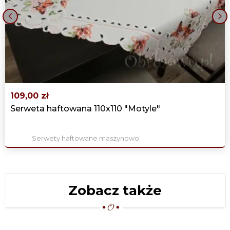
339,00 zł
DUŻY OWALNY OBRUS "KORONKA
‹
›
LEN" 150X300 BEŻ
339,00 zł
109,00 zł
Serweta haftowana 110x110 "Motyle"
Serwety haftowane maszynowo
Zobacz także