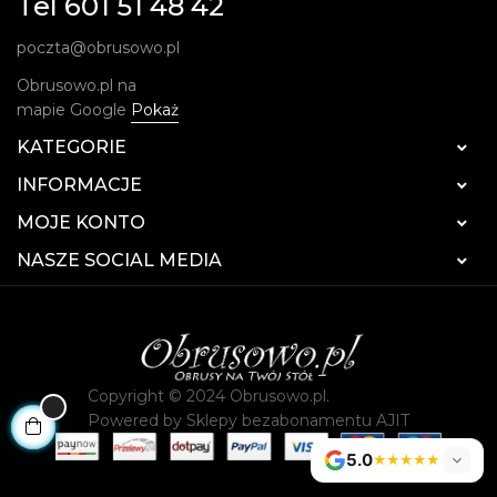
Tel 601 51 48 42
poczta@obrusowo.pl
Obrusowo.pl na
mapie Google
Pokaż
KATEGORIE

INFORMACJE

MOJE KONTO

NASZE SOCIAL MEDIA

Copyright © 2024 Obrusowo.pl.
Powered by
Sklepy bezabonamentu AJIT
5.0
★★★★★