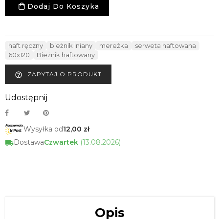
Dodaj Do Koszyka
haft ręczny
bieżnik lniany
mereżka
serweta haftowana
60x120
Bieżnik haftowany
ZAPYTAJ O PRODUKT
help_outline
Udostępnij
Wysyłka od
12,00 zł
Dostawa
Czwartek
(13.08.2026)
Opis