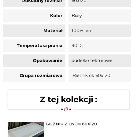
Dokładny rozmiar
60x120
Kolor
Biały
Materiał
100% len
Temperatura prania
90°C
Opakowanie
pudełko tekturowe
Grupa rozmiarowa
,Bieżnik ok 60x120
Z tej kolekcji :
BIEŻNIK Z LNEM 60X120