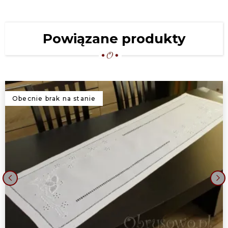
DUŻY BIEŻNIK HAFTOWANY 60X120
"MAKI" BIAŁY
59,00 zł
Powiązane produkty
BIEŻNIK HAFTOWANY 60X120
"NIEBIESKIE MOTYLE"
59,00 zł
BIEŻNIK HAFTOWANY 60X120
Obecnie brak na stanie
"IZABEL" BIAŁY
59,00 zł
DUŻY BIEŻNIK HAFTOWANY
"TULIPANY" 60X120
63,00 zł
DUŻY BIEŻNIK WIELKANOCNY 60X120
"JAJKA NA ŻÓŁTYM"
‹
›
65,00 zł
BIEŻNIK WIELKANOCNY 60X120