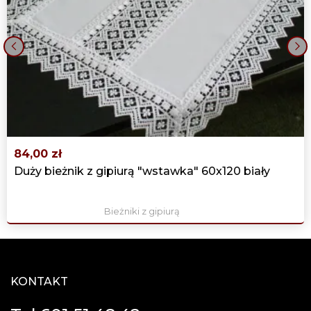
999,00 zł
‹
›
84,00 zł
Duży bieżnik z gipiurą "wstawka" 60x120 biały
Bieżniki z gipiurą
KONTAKT