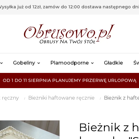
ysyłka już od 12zł, zamów do 12:00 dostawa następnego dn
Gobeliny
Plamoodporne
Gładkie
Ś
OD 1 DO 11 SIERPNIA PLANUJEMY PRZERWĘ URLOPOWĄ
t ręczny
Bieżniki haftowane ręcznie
Bieżnik z haf
Bieżnik z 