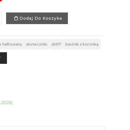
Dodaj Do Koszyka
k haftowany
słoneczniki
zk917
bieżnik z koronką
T
8.2026)