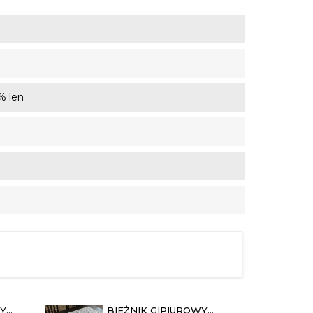
% len
WY
BIEŻNIK GIPIUROWY