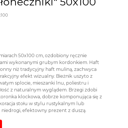
łoneczniki" 50x100
x100
ymiarach 50x100 cm, ozdobiony ręcznie
kami wykonanymi grubym kordonkiem. Haft
łonny niż tradycyjny haft muliną, zachwyca
trakcyjny efekt wizualny. Bieżnik uszyto z
tym splocie, mieszanki lnu, poliestru i
wałość z naturalnym wyglądem. Brzegi zdobi
ronka klockowa, dobrze komponująca się z
ekoracja stołu w stylu rustykalnym lub
o niedrogi, efektowny prezent z duszą.