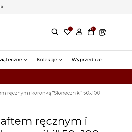
ia
0
wiąteczne
Kolekcje
Wyprzedaże
tem ręcznym i koronką "Słoneczniki" 50x100
haftem ręcznym i