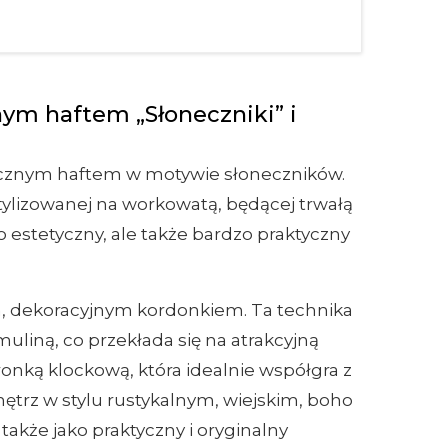
nym haftem „Słoneczniki” i
ęcznym haftem w motywie słoneczników.
tylizowanej na workowatą, będącej trwałą
ko estetyczny, ale także bardzo praktyczny
m, dekoracyjnym kordonkiem. Ta technika
uliną, co przekłada się na atrakcyjną
ką klockową, która idealnie współgra z
ętrz w stylu rustykalnym, wiejskim, boho
także jako praktyczny i oryginalny