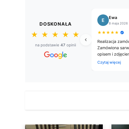
Bogusława
B
DOSKONAŁA
8 kwietnia 2026
★
★
★
★
★
★
★
★
★
★
ówienia ekspresowa.
Przepięke gobelinowe obrusy.
na podstawie
47
opinii
wetka zgodna z
m na sklepie.