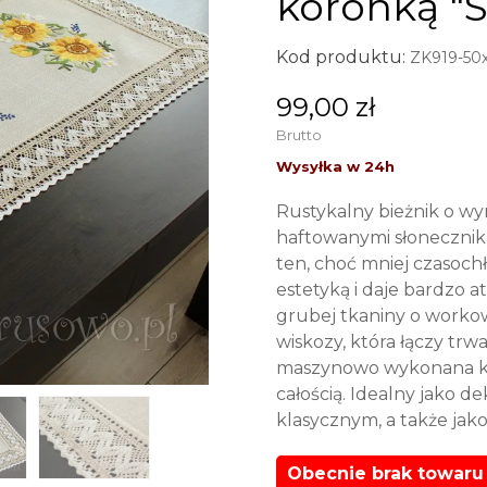
koronką "S
Kod produktu:
ZK919-50
99,00 zł
Brutto
Rustykalny bieżnik o w
haftowanymi słoneczni
ten, choć mniej czasoch
estetyką i daje bardzo a
grubej tkaniny o workowa
wiskozy, która łączy tr
maszynowo wykonana ko
całością. Idealny jako d
klasycznym, a także jak
Obecnie brak towaru