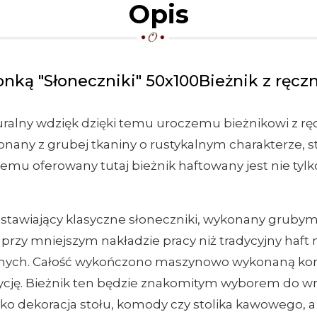
Opis
nką "Słoneczniki" 50x100Bieżnik z ręcz
ralny wdzięk dzięki temu uroczemu bieżnikowi z r
any z grubej tkaniny o rustykalnym charakterze, s
 temu oferowany tutaj bieżnik haftowany jest nie tyl
stawiający klasyczne słoneczniki, wykonany gruby
rzy mniejszym nakładzie pracy niż tradycyjny haft m
lnych. Całość wykończono maszynowo wykonaną koron
ycję. Bieżnik ten będzie znakomitym wyborem do wn
ko dekoracja stołu, komody czy stolika kawowego, a 