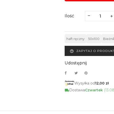
Ilość
haft ręczny
50x100
Bieżni
ZAPYTAJ O PRODUK
help_outline
Udostępnij
Wysyłka od
12,00 zł
Dostawa
Czwartek
(13.0