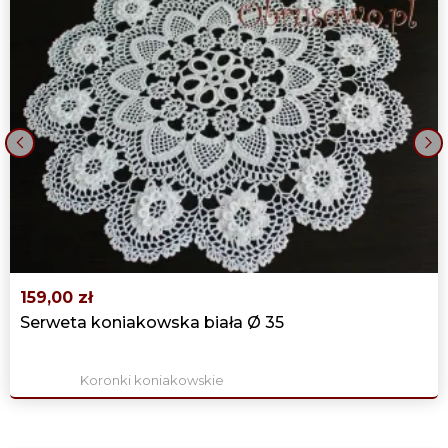
‹
›
159,00 zł
Serweta koniakowska biała Ø 35
Koronki koniakowskie