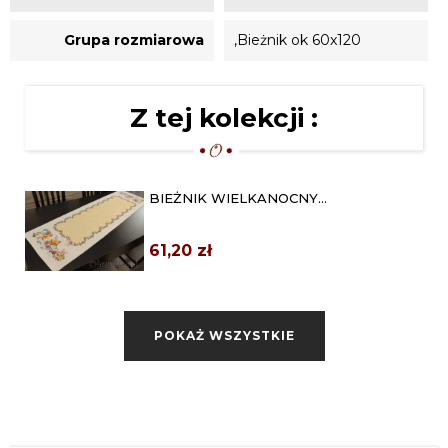
Grupa rozmiarowa
,Bieżnik ok 60x120
Z tej kolekcji :
BIEŻNIK WIELKANOCNY
GOBELINOWY 42X140 "ŻÓŁTA...
61,20 zł
GOBELIN WIELKANOCNY BIEŻNIK
42X140 "HAPPY EASTER"
POKAŻ WSZYSTKIE
61,20 zł
BIEŻNIK ŚWIĄTECZNY GOBELINOWY
45X140 "KRASNAL"
61,20 zł