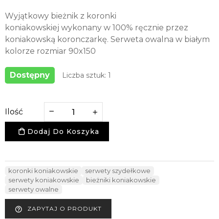
Wyjątkowy bieżnik z koronki
koniakowskiej wykonany w 100% ręcznie przez
koniakowską koronczarkę. Serweta owalna w białym
kolorze rozmiar 90x150
Dostępny
Liczba sztuk: 1
Ilość
Dodaj Do Koszyka
koronki koniakowskie
serwety szydełkowe
serwety koniakowskie
bieżniki koniakowskie
serwety owalne
ZAPYTAJ O PRODUKT
help_outline