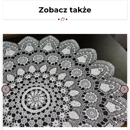
Zobacz także
‹
›