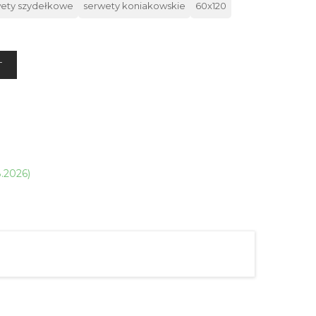
ety szydełkowe
serwety koniakowskie
60x120
T
8.2026)