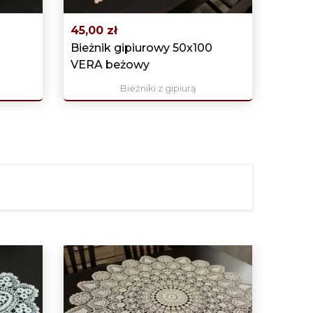
›
45,00 zł
Bieżnik gipiurowy 50x100
VERA beżowy
Bieżniki z gipiurą
Obecn
599,0
Koron
biała