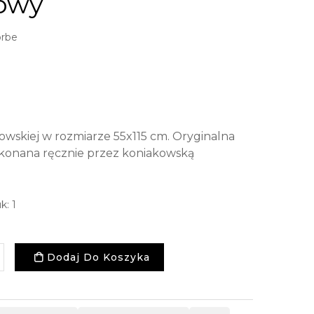
żowy
prbe
kowskiej w rozmiarze 55x115 cm. Oryginalna
konana ręcznie przez koniakowską
k: 1
Dodaj Do Koszyka