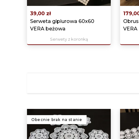
‹
39,00 zł
179,00
Serweta gipiurowa 60x60
Obrus
VERA beżowa
VERA 
Serwety z koronką
Obecnie brak na stanie