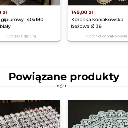
 zł
149,00 zł
 gipiurowy 140x180
Koronka koniakowska
biały
beżowa Ø 38
Obrusy z gipiurą
Koronki koniakowskie
Powiązane produkty