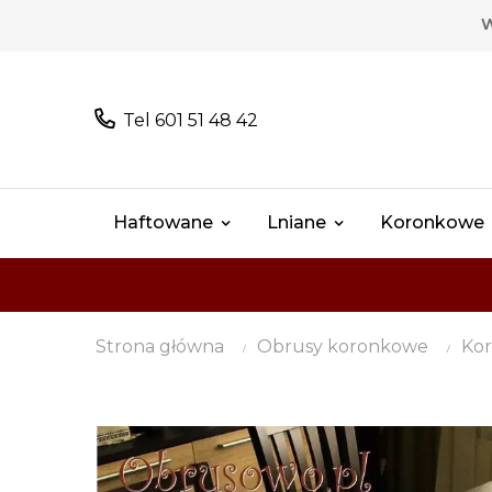
W
Tel 601 51 48 42
Haftowane
Lniane
Koronkowe
Strona główna
Obrusy koronkowe
Kor