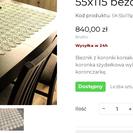
55x115 be
Kod produktu:
SK-55x115
840,00 zł
Brutto
Bieżnik z koronki konia
koronka szydełkowa wy
koronczarkę.
Dostępny
Liczba sztu
Ilość