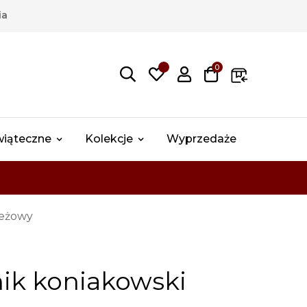
ia
0
wiąteczne
Kolekcje
Wyprzedaże
beżowy
nik koniakowski