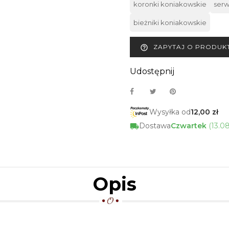
koronki koniakowskie
serw
bieżniki koniakowskie
ZAPYTAJ O PRODUK
help_outline
Udostępnij
Wysyłka od
12,00 zł
Dostawa
Czwartek
(13.0
Opis