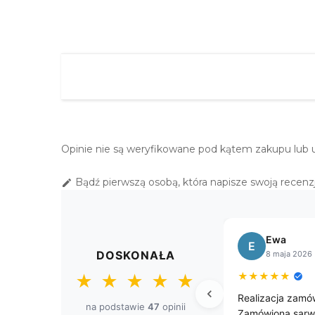
Opinie nie są weryfikowane pod kątem zakupu lub 
Bądź pierwszą osobą, która napisze swoją recenzj

Sławomir
Małgor
S
M
DOSKONAŁA
8 kwietnia 2026
11 marca
★
★
★
★
★
★
★
★
★
★
★
★
★
★
★
Przesyłka dostarczona przed
Zamawiałam ju
na podstawie
47
opinii
czasem. Firma godna polecenia
obrusy i zaw