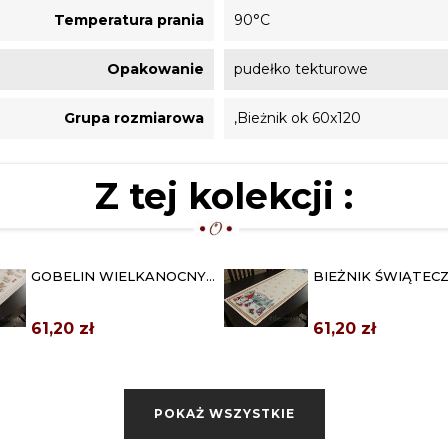
Temperatura prania
90°C
Opakowanie
pudełko tekturowe
Grupa rozmiarowa
,Bieżnik ok 60x120
Z tej kolekcji :
GOBELIN WIELKANOCNY
BIEŻNIK ŚWIĄTEC
BIEŻNIK 42X140 "HAPPY
GOBELINOWY 45X1
EASTER"
"KRASNAL"
61,20 zł
61,20 zł
ŚWIĄTECZNY OBRUS
OBRUSY BAWEŁNI
GOBELINOWY 135X180
"PROWANSJA" 140
"GAŁĄZKI"
149,00 zł
159,20 zł
POKAŻ WSZYSTKIE