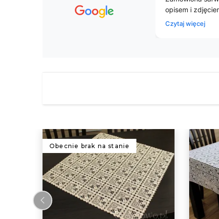
jestem zadowolony z zakupu.
zadowolona z
szybkiej, spr
Czytaj więcej
dziękuję Obr
Obecnie brak na stanie