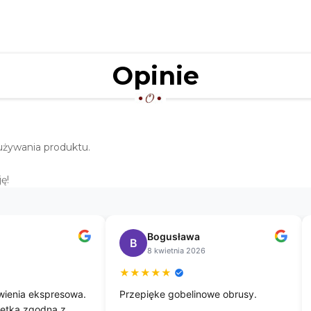
Opinie
używania produktu.
ę!
zata
Katarzyna
K
 2026
26 lutego 2026
★
★
★
★
★
ż 3 razy z tej firmy
Zawsze błyskawiczne
sze jestem bardzo
przesyłki,paczki dobrze