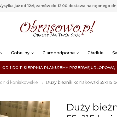
ysyłka już od 12zł, zamów do 12:00 dostawa następnego dn
Gobeliny
Plamoodporne
Gładkie
Ś
OD 1 DO 11 SIERPNIA PLANUJEMY PRZERWĘ URLOPOWĄ
onki koniakowskie
Duży bieżnik koniakowski 55x115 
Duży bież