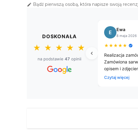
Bądź pierwszą osobą, która napisze swoją recenzj

Sławomir
S
DOSKONAŁA
8 kwietnia 2026
★
★
★
★
★
★
★
★
★
★
we obrusy.
Przesyłka dostarczona przed
Za
na podstawie
47
opinii
czasem. Firma godna polecenia
ob
jestem zadowolony z zakupu.
za
sz
Cz
d