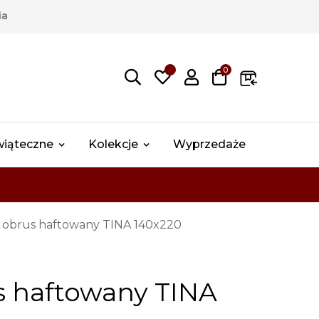
ia
0
wiąteczne
Kolekcje
Wyprzedaże
y obrus haftowany TINA 140x220
s haftowany TINA