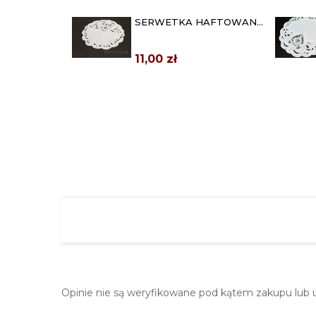
SERWETKA HAFTOWANA
TINA Ø 20 BIAŁA
11,00 zł
BIEŻNIK HAFTOWANY
TINA 40X90 BIAŁY
37,00 zł
BIEŻNIK HAFTOWANY
TINA 40X130 BIAŁY
63,00 zł
Opinie nie są weryfikowane pod kątem zakupu lub 