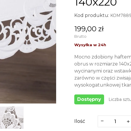
140x220
Kod produktu:
KOM7889b
199,00 zł
Brutto
Mocno zdobiony haftem
obrus w rozmiarze 140x
wycinanymi oraz wstawka
zarówno w części zwisają
wysokogatunkowej tkani
Dostępny
Liczba sztu
Ilość