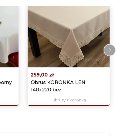
169,0
Owal
140x2
›
259,00 zł
porny
Obrus KORONKA LEN
140x220 beż
Obrusy z koronką