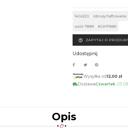
140x220
obrusy haftowane
wzór 7889
KOM7889
ZAPYTAJ O PRODUK
help_outline
Udostępnij
Wysyłka od
12,00 zł
Dostawa
Czwartek
(13.0
Opis