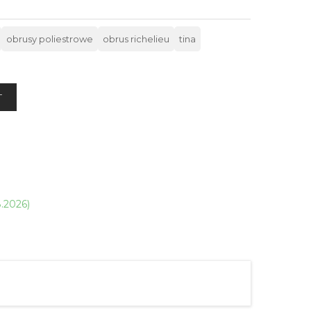
obrusy poliestrowe
obrus richelieu
tina
T
8.2026)