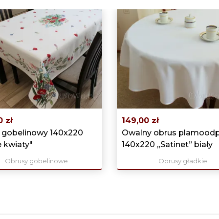
0 zł
149,00 zł
 gobelinowy 140x220
Owalny obrus plamood
 kwiaty"
140x220 „Satinet” biały
Obrusy gobelinowe
Obrusy gładkie