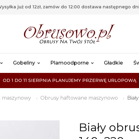
ysyłka już od 12zł, zamów do 12:00 dostawa następnego dn
Gobeliny
Plamoodporne
Gładkie
Ś
OD 1 DO 11 SIERPNIA PLANUJEMY PRZERWĘ URLOPOWĄ
t maszynowy
Obrusy haftowane maszynowo
Biał
Biały obru