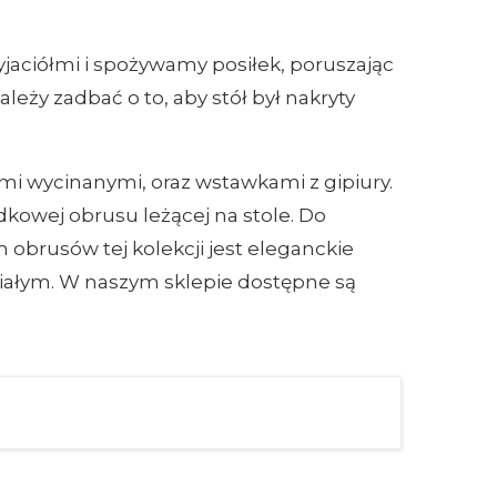
aciółmi i spożywamy posiłek, poruszając
leży zadbać o to, aby stół był nakryty
i wycinanymi, oraz wstawkami z gipiury.
dkowej obrusu leżącej na stole. Do
brusów tej kolekcji jest eleganckie
iałym. W naszym sklepie dostępne są