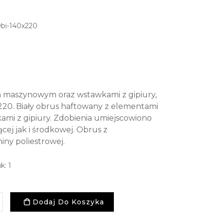
i-140x220
 maszynowym oraz wstawkami z gipiury,
220. Biały obrus haftowany z elementami
mi z gipiury. Zdobienia umiejscowiono
cej jak i środkowej. Obrus z
ny poliestrowej.
k: 1
Dodaj Do Koszyka