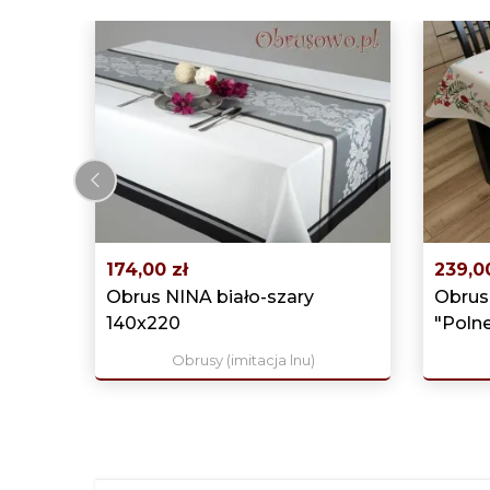
‹
174,00 zł
239,0
Obrus NINA biało-szary
Obrus
140x220
"Polne
Obrusy (imitacja lnu)