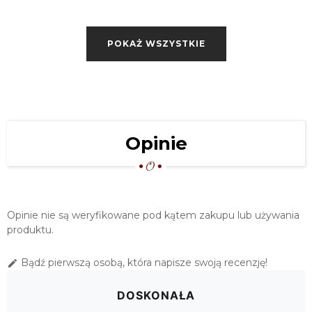
OBRUS NINA BIAŁO-SZARY 140X250
POKAŻ WSZYSTKIE
199,00 zł
OBRUS NINA BIAŁO-SZARY 140X300
219,00 zł
DUŻY OBRUS NINA BIAŁO-SZARY
Opinie
140X350
239,00 zł
Opinie nie są weryfikowane pod kątem zakupu lub używania
produktu.
Bądź pierwszą osobą, która napisze swoją recenzję!

DOSKONAŁA