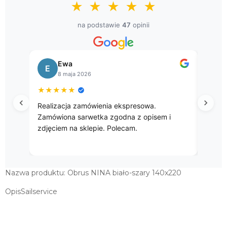
★
★
★
★
★
na podstawie
47
opinii
Bogusława
B
8 kwietnia 2026
★
★
★
★
★
spresowa.
Przepięke gobelinowe obrusy.
na z opisem i
cam.
Nazwa produktu: Obrus NINA biało-szary 140x220
OpisSailservice