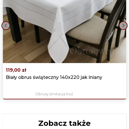
‹
›
119,00 zł
Biały obrus świąteczny 140x220 jak lniany
Obrusy (imitacja lnu)
Zobacz także