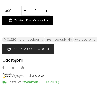
Ilość
Dodaj Do Koszyka
140x220
plamoodporny
Irys
obrus NINA
wielobarwne
ZAPYTAJ O PRODUKT
help_outline
Udostępnij
Wysyłka od
12,00 zł
Dostawa
Czwartek
(13.08.2026)