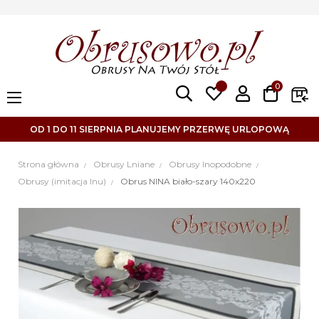
0
Toggle
☰
navigation
OD 1 DO 11 SIERPNIA PLANUJEMY PRZERWĘ URLOPOWĄ
Strona główna
Obrusy Lniane
Obrusy lnopodobne
Obrusy (imitacja lnu)
Obrus NINA biało-szary 140x220