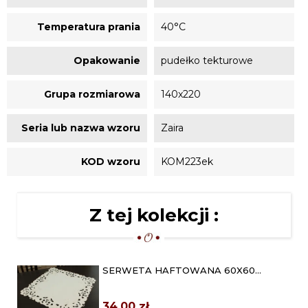
Temperatura prania
40°C
Opakowanie
pudełko tekturowe
Grupa rozmiarowa
140x220
Seria lub nazwa wzoru
Zaira
KOD wzoru
KOM223ek
Z tej kolekcji :
SERWETA HAFTOWANA 60X60
"ZAIRA" EKRI
34,00 zł