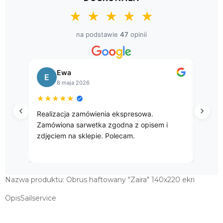
OBRUS HAFTOWANY "ZAIRA" 130X180
★
★
★
★
★
EKRI
149,00 zł
na podstawie
47
opinii
OWALNY OBRUS HAFTOWANY
"ZAIRA" 130X180 EKRI
Ewa
149,00 zł
E
B
8 maja 2026
OWALNY OBRUS HAFTOWANY
★
★
★
★
★
★
★
"ZAIRA" 140X220 EKRI
Realizacja zamówienia ekspresowa.
Przep
189,00 zł
Zamówiona sarwetka zgodna z opisem i
zdjęciem na sklepie. Polecam.
Nazwa produktu: Obrus haftowany "Zaira" 140x220 ekri
OpisSailservice