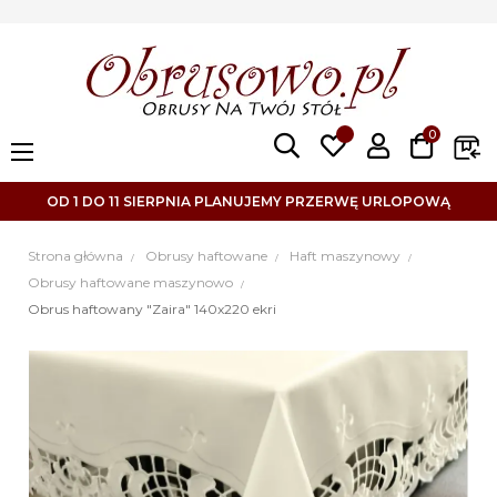
0
Toggle
☰
navigation
OD 1 DO 11 SIERPNIA PLANUJEMY PRZERWĘ URLOPOWĄ
Strona główna
Obrusy haftowane
Haft maszynowy
Obrusy haftowane maszynowo
Obrus haftowany "Zaira" 140x220 ekri