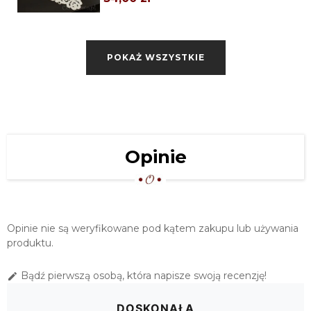
SERWETA HAFTOWANA 85X85
"ZAIRA" EKRI
POKAŻ WSZYSTKIE
48,00 zł
OBRUS HAFTOWANY "ZAIRA" 110X160
EKRI
109,00 zł
OWALNY OBRUS HAFTOWANY
Opinie
"ZAIRA" 110X160 EKRI
109,00 zł
OBRUS HAFTOWANY "ZAIRA"
OKRĄGŁY Ø 130 EKRI
Opinie nie są weryfikowane pod kątem zakupu lub używania
119,00 zł
produktu.
KWADRATOWY OBRUS HAFTOWANY
Bądź pierwszą osobą, która napisze swoją recenzję!

"ZAIRA" 120X120 EKRI
129,00 zł
DOSKONAŁA