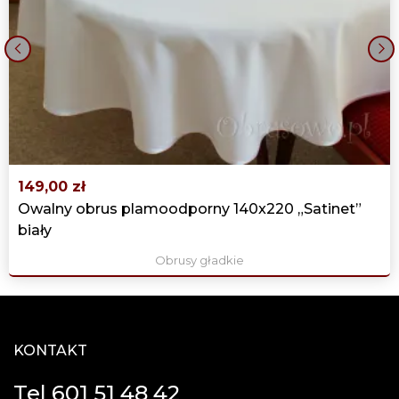
‹
›
149,00 zł
Owalny obrus plamoodporny 140x220 „Satinet”
biały
Obrusy gładkie
KONTAKT
Tel 601 51 48 42