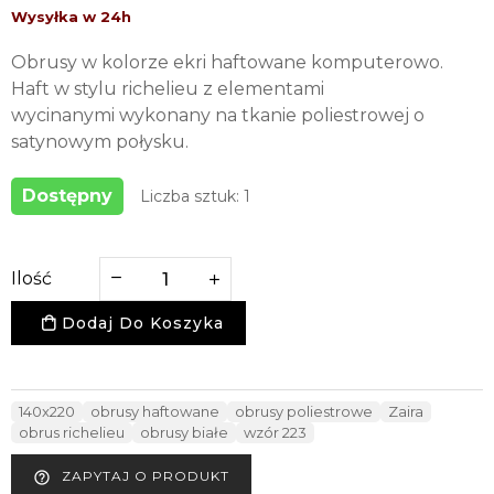
Obrusy w kolorze ekri haftowane komputerowo.
Haft w stylu richelieu z elementami
wycinanymi wykonany na tkanie poliestrowej o
satynowym połysku.
Dostępny
Liczba sztuk: 1
Ilość
Dodaj Do Koszyka
140x220
obrusy haftowane
obrusy poliestrowe
Zaira
obrus richelieu
obrusy białe
wzór 223
ZAPYTAJ O PRODUKT
help_outline