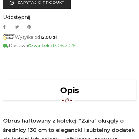
ZAPYTAJ O PRODUKT
help_outline
Udostępnij
Wysyłka od
12,00 zł
Dostawa
Czwartek
(13.08.2026)
Opis
Obrus haftowany z kolekcji "Zaira" okrągły o
średnicy 130 cm to elegancki i subtelny dodatek