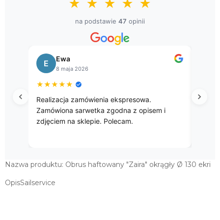
★
★
★
★
★
"ZAIRA" 130X180 EKRI
149,00 zł
na podstawie
47
opinii
OBRUS HAFTOWANY "ZAIRA" 140X220
EKRI
Ewa
Bogusława
189,00 zł
E
B
8 maja 2026
8 kwietnia 202
OWALNY OBRUS HAFTOWANY
★
★
★
★
★
★
★
★
★
★
"ZAIRA" 140X220 EKRI
Realizacja zamówienia ekspresowa.
Przepięke gobeli
189,00 zł
Zamówiona sarwetka zgodna z opisem i
zdjęciem na sklepie. Polecam.
Nazwa produktu: Obrus haftowany "Zaira" okrągły Ø 130 ekri
OpisSailservice