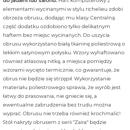
do jadalni lub salonu.
Haft komputerowy z
elementami wycinanymi w stylu richelieu zdobi
obrzeża obrusu, dodając mu klasy. Centralną
część dodatku ozdobiono tylko delikatnym
haftem bez miejsc wycinanych. Do uszycia
obrusu wykorzystano białą tkaninę poliestrową o
lekkim satynowym połysku. Wzory wyhaftowano
również atłasową nitką, a miejsca pomiędzy
wzorami wycięto termicznie, co gwarantuje, że
obrus nie będzie się strzępił. Wykorzystanie
materiału poliestrowego sprawia, że wyrób jest
łatwy do prasowania, nie gniecie się, a
ewentualne zabrudzenia bez trudu można
wyprać. Obrusu nie trzeba również krochmalić!
Stół nakryty obrusem z serii "Zaira" będzie