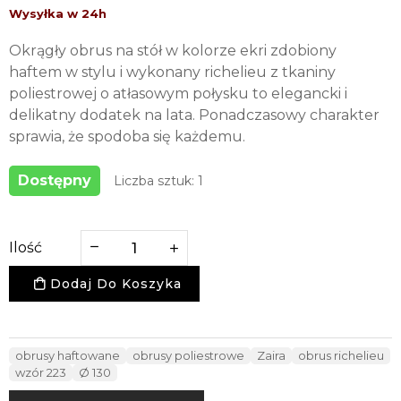
Okrągły obrus na stół w kolorze ekri zdobiony
haftem w stylu i wykonany richelieu z tkaniny
poliestrowej o atłasowym połysku to elegancki i
delikatny dodatek na lata. Ponadczasowy charakter
sprawia, że spodoba się każdemu.
Dostępny
Liczba sztuk: 1
Ilość
Dodaj Do Koszyka
obrusy haftowane
obrusy poliestrowe
Zaira
obrus richelieu
wzór 223
Ø 130