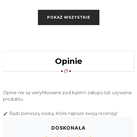
SERWETA HAFTOWANA 85X85
"ZAIRA" EKRI
POKAŻ WSZYSTKIE
48,00 zł
OBRUS HAFTOWANY "ZAIRA" 110X160
EKRI
109,00 zł
OWALNY OBRUS HAFTOWANY
Opinie
"ZAIRA" 110X160 EKRI
109,00 zł
KWADRATOWY OBRUS HAFTOWANY
"ZAIRA" 120X120 EKRI
Opinie nie są weryfikowane pod kątem zakupu lub używania
129,00 zł
produktu.
OBRUS HAFTOWANY "ZAIRA" 130X180
Bądź pierwszą osobą, która napisze swoją recenzję!

EKRI
149,00 zł
DOSKONAŁA
OWALNY OBRUS HAFTOWANY