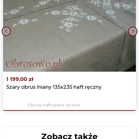
‹
›
1 199,00 zł
Szary obrus lniany 135x235 haft ręczny
Obrusy haftowane ręcznie
Zobacz także