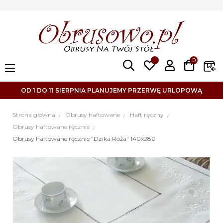
0
Toggle
☰
navigation
OD 1 DO 11 SIERPNIA PLANUJEMY PRZERWĘ URLOPOWĄ
Strona główna
Obrusy haftowane
Haft ręczny
Obrusy haftowane ręcznie
Obrusy haftowane ręcznie "Dzika Róża" 140x280