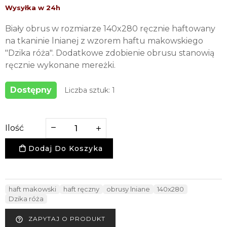
Biały obrus w rozmiarze 140x280 ręcznie haftowany
na tkaninie lnianej z wzorem haftu makowskiego
"Dzika róża". Dodatkowe zdobienie obrusu stanowią
ręcznie wykonane mereżki.
Dostępny
Liczba sztuk: 1
Ilość
Dodaj Do Koszyka
haft makowski
haft ręczny
obrusy lniane
140x280
Dzika róża
ZAPYTAJ O PRODUKT
help_outline