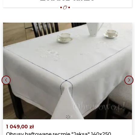
‹
›
1 049,00 zł
Obrusy haftowane ręcznie "Jaksa" 140x250