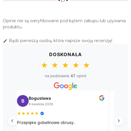
Opinie nie są weryfikowane pod kątem zakupu lub używania
produktu.
Bądź pierwszą osobą, która napisze swoją recenzję!

DOSKONAŁA
★
★
★
★
★
na podstawie
47
opinii
Bogusława
Sł
B
S
8 kwietnia 2026
8 k
★
★
★
★
★
★
★
★
Przepięke gobelinowe obrusy.
Przesyłk
godna po