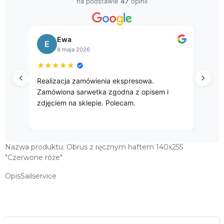
389,00 zł
na podstawie
47
opinii
BIEŻNIK 50X160 HAFT RĘCZNY
"CZERWONE RÓŻE"
Ewa
399,00 zł
E
B
8 maja 2026
OBRUS Z RĘCZNYM HAFTEM 140X180
★
★
★
★
★
★
★
"CZERWONE RÓŻE"
Realizacja zamówienia ekspresowa.
Przep
799,00 zł
Zamówiona sarwetka zgodna z opisem i
OBRUS Z RĘCZNYM HAFTEM 140X230
zdjęciem na sklepie. Polecam.
"CZERWONE RÓŻE"
978,00 zł
DUŻY OBRUS HAFTOWANY RĘCZNIE
Nazwa produktu: Obrus z ręcznym haftem 140x255
140X275 "CZERWONE...
"Czerwone róże"
1 275,00 zł
OpisSailservice
DUŻY OBRUS HAFTOWANY RĘCZNIE
140X300 "CZERWONE...
1 335,00 zł