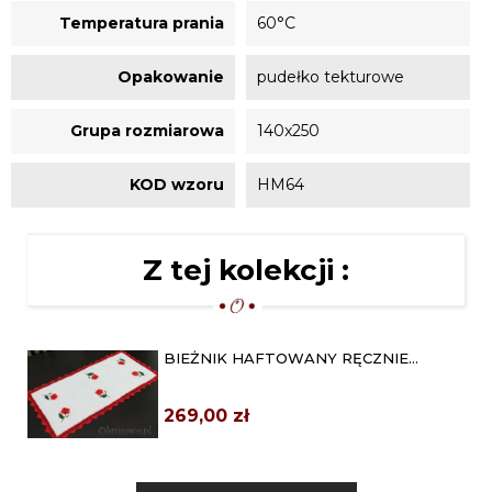
Temperatura prania
60°C
Opakowanie
pudełko tekturowe
Grupa rozmiarowa
140x250
KOD wzoru
HM64
Z tej kolekcji :
BIEŻNIK HAFTOWANY RĘCZNIE
45X90 "MAKI" Z KORONKĄ
269,00 zł
BIEŻNIK 50X100 HAFT RĘCZNY
"CZERWONE RÓŻE"