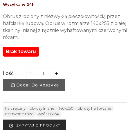
Obrus zrobiony z niezwykłą pieczołowitością przez
hafciarkę ludową. Obrus w rozmiarze 140x255 z białej
tkaniny lnianej z ręcznie wyhaftowanymi czerwonymi
różami.
Brak towaru
Ilość
Dodaj Do Koszyka
haft ręczny
obrusy lniane
140x250
obrusy haftowane
czerwone róże
wzór HM64
ZAPYTAJ O PRODUKT
help_outline