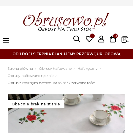
0
Toggle
☰
navigation
OD 1 DO 11 SIERPNIA PLANUJEMY PRZERWĘ URLOPOWĄ
Strona główna
Obrusy haftowane
Haft ręczny
Obrusy haftowane ręcznie
Obrus z ręcznym haftem 140x255 "Czerwone róże"
Obecnie brak na stanie