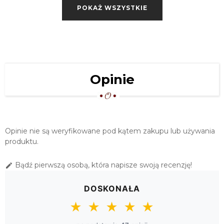
POKAŻ WSZYSTKIE
299,00 zł
RĘCZNIE HAFTOWANY BIEŻNIK
40X100 "CZERWONE RÓŻE"
299,00 zł
SERWETA HAFT RĘCZNY 60X60
Opinie
"CZERWONE RÓŻE"
329,00 zł
RĘCZNIE HAFTOWANY BIEŻNIK
40X140 "CZERWONE RÓŻE"
Opinie nie są weryfikowane pod kątem zakupu lub używania
369,00 zł
produktu.
SERWETA HAFT RĘCZNY 80X80
Bądź pierwszą osobą, która napisze swoją recenzję!

"CZERWONE RÓŻE"
379,00 zł
DOSKONAŁA
RĘCZNIE HAFTOWANY BIEŻNIK
★
★
★
★
★
40X160 "CZERWONE RÓŻE"