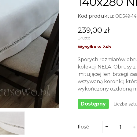
140x280 N
Kod produktu:
OD549-14
239,00 zł
Brutto
Sporych rozmiarów obru
kolekcji NELA. Obrusy z 
imitującej len, brzegi 
wszywaną koronką która
wykończony ozdobną m
Dostępny
Liczba sztu
Ilość