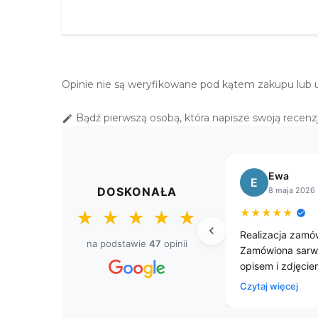
Opinie nie są weryfikowane pod kątem zakupu lub 
Bądź pierwszą osobą, która napisze swoją recenzj

Sławomir
Małgorzata
S
M
DOSKONAŁA
8 kwietnia 2026
11 marca 2026
★
★
★
★
★
★
★
★
★
★
★
★
★
★
★
Przesyłka dostarczona przed
Zamawiałam już 3 razy 
na podstawie
47
opinii
czasem. Firma godna polecenia
obrusy i zawsze jeste
jestem zadowolony z zakupu.
zadowolona zarówno z 
szybkiej, sprawnej wys
Czytaj więcej
dziękuję Obrusów😊😀