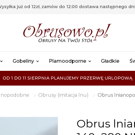
ysyłka już od 12zł, zamów do 12:00 dostawa następnego dn
Gobeliny
Plamoodporne
Gładkie
Ś
OD 1 DO 11 SIERPNIA PLANUJEMY PRZERWĘ URLOPOWĄ
 lnopodobne
Obrusy (imitacja lnu)
Obrus lnianop
Obrus lni