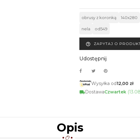
obrusy z koronką
140x280
nela
od549
ZAPYTAJ O PRODUK
help_outline
Udostępnij
Wysyłka od
12,00 zł
Dostawa
Czwartek
(13.0
Opis