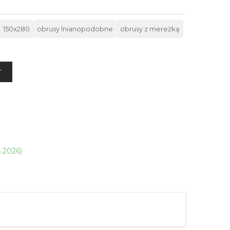
150x280
obrusy lnianopodobne
obrusy z mereżką
T
8.2026)