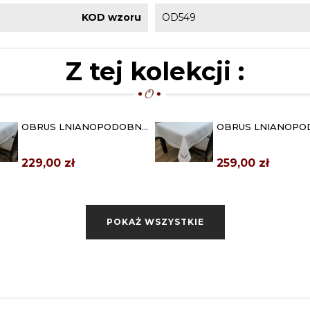
KOD wzoru
OD549
Z tej kolekcji :
OBRUS LNIANOPODOBNY
OBRUS LNIANOPO
140X260 NELA BIAŁY
140X300 NELA BIA
229,00 zł
259,00 zł
POKAŻ WSZYSTKIE