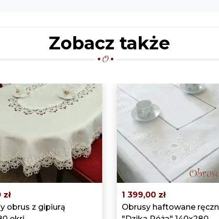
Zobacz także
 zł
1 399,00 zł
 obrus z gipiurą
Obrusy haftowane ręczn
0 ekri
"Dzika Róża" 140x280