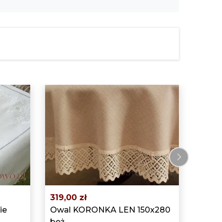
niecierpliwością oczekiwałam
dostawę, firma ok, polecam.
1 199
Obrus
Herba
O
›
319,00 zł
ie
Owal KORONKA LEN 150x280
beż