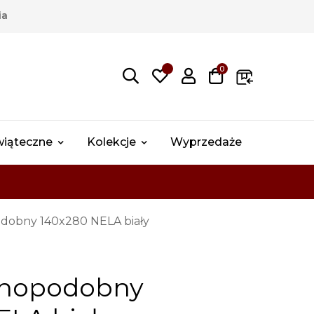
ia
0
wiąteczne
Kolekcje
Wyprzedaże
odobny 140x280 NELA biały
anopodobny