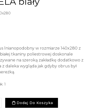
ELA biały
0x280
s lnianopodobny w rozmiarze 140x280 z
białej tkaniny poliestrowej doskonale
zaszywane na szeroką zakładkę dodatkowo z
 z daleka wygląda jak gdyby obrus był
ereżką.
k: 1
Dodaj Do Koszyka