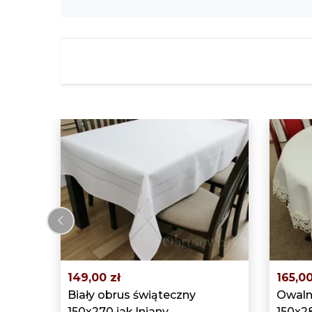
‹
149,00 zł
165,00
Biały obrus świąteczny
Owalny
150x270 jak lniany
150x28