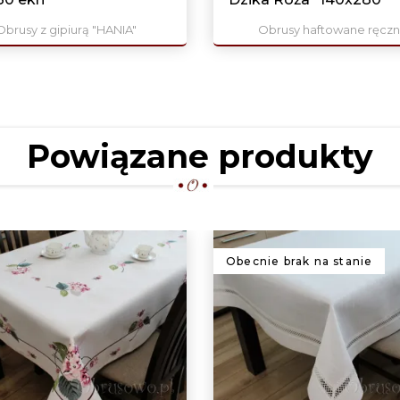
Obrusy z gipiurą "HANIA"
Obrusy haftowane ręczn
Powiązane produkty
Obecnie brak na stanie