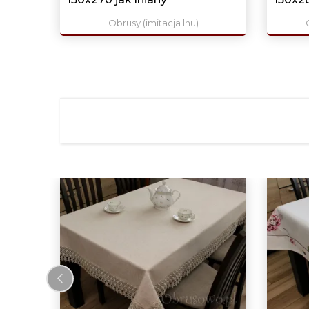
Obrusy (imitacja lnu)
‹