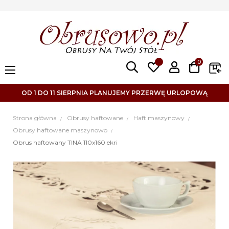
0
Toggle
☰
navigation
OD 1 DO 11 SIERPNIA PLANUJEMY PRZERWĘ URLOPOWĄ
Strona główna
Obrusy haftowane
Haft maszynowy
Obrusy haftowane maszynowo
Obrus haftowany TINA 110x160 ekri