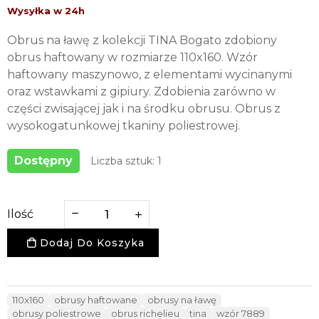
Obrus na ławę z kolekcji TINA Bogato zdobiony
obrus haftowany w rozmiarze 110x160. Wzór
haftowany maszynowo, z elementami wycinanymi
oraz wstawkami z gipiury. Zdobienia zarówno w
części zwisającej jak i na środku obrusu. Obrus z
wysokogatunkowej tkaniny poliestrowej.
Dostępny
Liczba sztuk: 1
Ilość
Dodaj Do Koszyka
110x160
obrusy haftowane
obrusy na ławę
obrusy poliestrowe
obrus richelieu
tina
wzór 7889