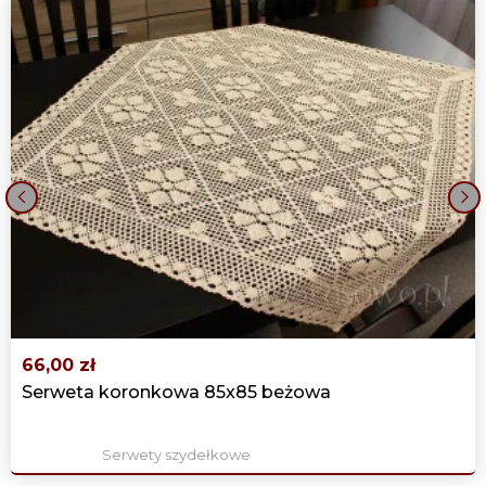
‹
›
66,00 zł
Serweta koronkowa 85x85 beżowa
Serwety szydełkowe