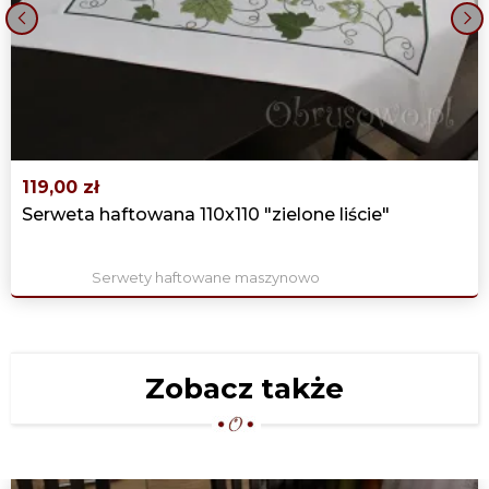
‹
›
119,00 zł
Serweta haftowana 110x110 "zielone liście"
Serwety haftowane maszynowo
Zobacz także