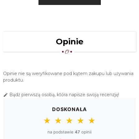
37,00 zł
BIEŻNIK HAFTOWANY TINA 40X110
EKRI
52,00 zł
BIEŻNIK HAFTOWANY TINA 40X170
Opinie
EKRI
79,00 zł
SERWETA HAFTOWANA TINA 110X110
EKRI
Opinie nie są weryfikowane pod kątem zakupu lub używania
99,00 zł
produktu.
DUŻY OBRUS HAFTOWANY TINA
Bądź pierwszą osobą, która napisze swoją recenzję!

150X300 EKRI
289,00 zł
DOSKONAŁA
★
★
★
★
★
na podstawie
47
opinii