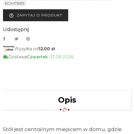
KOM7889
ZAPYTAJ O PRODUKT
help_outline
Udostępnij
Wysyłka od
12,00 zł
Dostawa
Czwartek
(13.08.2026)
Opis
Stół jest centralnym miejscem w domu, gdzie