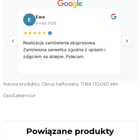
Bogusława
B
8 kwietnia 2026
★
★
★
★
★
spresowa.
Przepięke gobelinowe obrusy.
na z opisem i
cam.
Nazwa produktu: Obrus haftowany TINA 110x160 ekri
OpisSailservice
Powiązane produkty