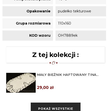
Opakowanie
pudełko tekturowe
Grupa rozmiarowa
110x160
KOD wzoru
OH7889ek
Z tej kolekcji :
MAŁY BIEŻNIK HAFTOWANY TINA
30X70 EKRI
29,00 zł
SERWETA HAFTOWANA TINA Ø 60
EKRI
POKAŻ WSZYSTKIE