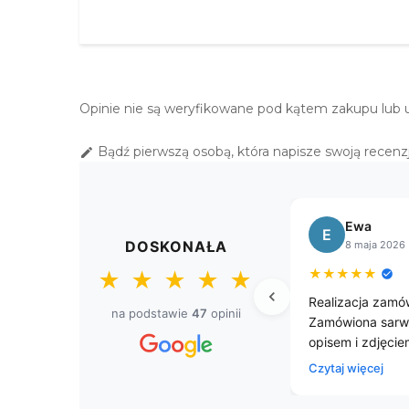
Opinie nie są weryfikowane pod kątem zakupu lub 
Bądź pierwszą osobą, która napisze swoją recenzj

Sławomir
Małgorzata
S
M
DOSKONAŁA
8 kwietnia 2026
11 marca 2026
★
★
★
★
★
★
★
★
★
★
★
★
★
★
★
Przesyłka dostarczona przed
Zamawiałam już 3 razy z
na podstawie
47
opinii
czasem. Firma godna polecenia
obrusy i zawsze jestem
jestem zadowolony z zakupu.
zadowolona zarówno z t
szybkiej, sprawnej wysy
Czytaj więcej
dziękuję Obrusów😊😀