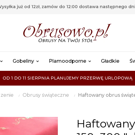
ysyłka już od 12zł, zamów do 12:00 dostawa następnego dn
Gobeliny
Plamoodporne
Gładkie
Ś
OD 1 DO 11 SIERPNIA PLANUJEMY PRZERWĘ URLOPOWĄ
zenie
Obrusy świąteczne
Haftowany obrus świąt
Haftowany