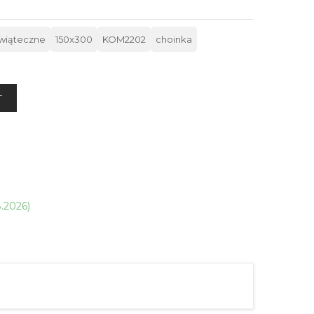
świąteczne
150x300
KOM2202
choinka
T
8.2026)