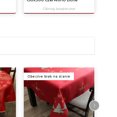
Obrusy świąteczne
Obecnie brak na stanie
Obecn
129,0
Hafto
110x1
›