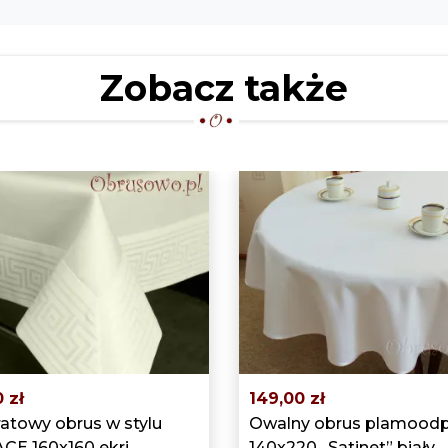
Zobacz także
 zł
149,00 zł
atowy obrus w stylu
Owalny obrus plamood
CE 160x160 ekri
140x220 „Satinet” biały