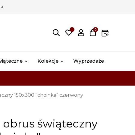
ia
0
wiąteczne
Kolekcje
Wyprzedaże
eczny 150x300 "choinka" czerwony
 obrus świąteczny