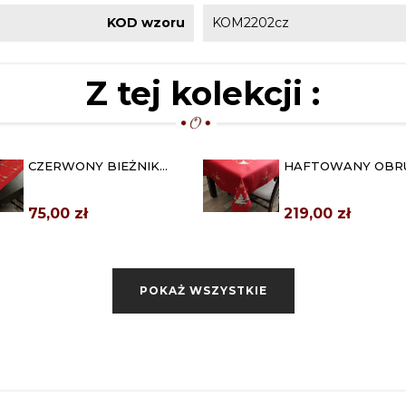
KOD wzoru
KOM2202cz
Z tej kolekcji :
CZERWONY BIEŻNIK
HAFTOWANY OBR
ŚWIĄTECZNY 40X200
ŚWIĄTECZNY 150X
"CHOINKA"
"CHOINKA"...
75,00 zł
219,00 zł
POKAŻ WSZYSTKIE