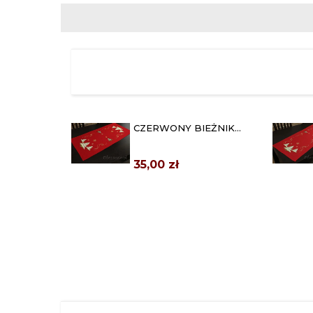
CZERWONY BIEŻNIK
ŚWIĄTECZNY 40X85
"CHOINKA"
35,00 zł