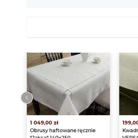
‹
1 049,00 zł
199,00
Obrusy haftowane ręcznie
Kwadr
"Jaksa" 140x250
VERSA