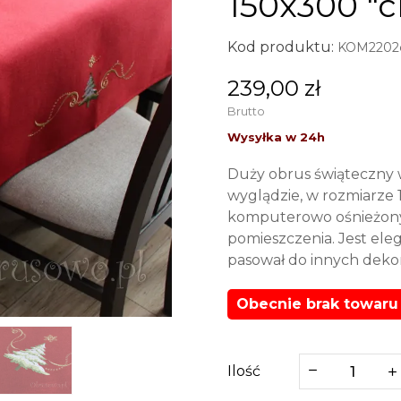
150x300 "
Kod produktu:
KOM2202c
239,00 zł
Brutto
Duży obrus świąteczny
wyglądzie, w rozmiarze
komputerowo ośnieżonym
pomieszczenia. Jest ele
pasował do innych dekor
Obecnie brak towaru
Ilość