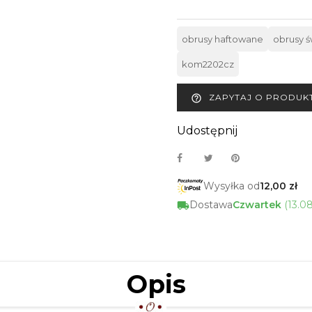
obrusy haftowane
obrusy 
kom2202cz
ZAPYTAJ O PRODUK
help_outline
Udostępnij
Wysyłka od
12,00 zł
Dostawa
Czwartek
(13.0
Opis