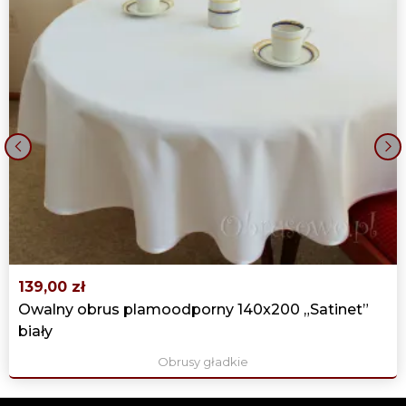
‹
›
139,00 zł
Owalny obrus plamoodporny 140x200 „Satinet”
biały
Obrusy gładkie