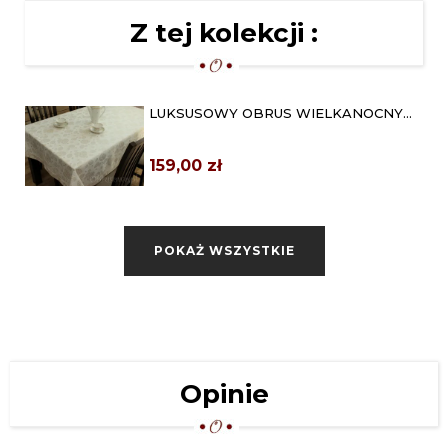
Z tej kolekcji :
LUKSUSOWY OBRUS WIELKANOCNY
140X180 ZŁOTY
159,00 zł
OBRUS WIELKANOCNY PISANKI
140X260 ZŁOTY
POKAŻ WSZYSTKIE
219,00 zł
OWALNY OBRUS WIELKANOCNY
140X240 ZŁOTE PISANKI
219,00 zł
OWALNY OBRUS WIELKANOCNY
Opinie
140X260 ZŁOTE PISANKI
239,00 zł