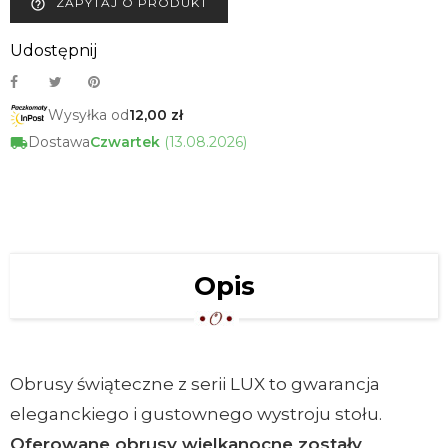
ZAPYTAJ O PRODUKT
help_outline
Udostępnij
Wysyłka od
12,00 zł
Dostawa
Czwartek
(13.08.2026)
Opis
Obrusy świąteczne z serii LUX to gwarancja
eleganckiego i gustownego wystroju stołu.
Oferowane obrusy wielkanocne zostały