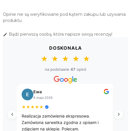
Opinie nie są weryfikowane pod kątem zakupu lub używania
produktu.
Bądź pierwszą osobą, która napisze swoją recenzję!

DOSKONAŁA
★
★
★
★
★
na podstawie
47
opinii
Bogusława
B
8 kwietnia 2026
★
★
★
★
★
spresowa.
Przepięke gobelinowe obrusy.
na z opisem i
cam.