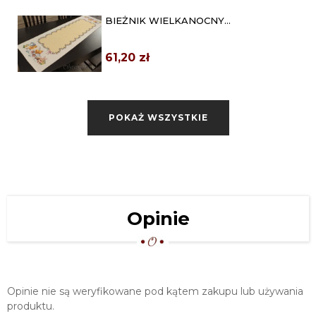
BIEŻNIK WIELKANOCNY
GOBELINOWY 42X140 "ŻÓŁTA...
61,20 zł
GOBELIN WIELKANOCNY BIEŻNIK
42X140 "HAPPY EASTER"
POKAŻ WSZYSTKIE
61,20 zł
BIEŻNIK ŚWIĄTECZNY GOBELINOWY
45X140 "KRASNAL"
61,20 zł
SERWETA ŚWIĄTECZNA 98X98
Opinie
GOBELIN "GWIAZDA...
75,65 zł
OBRUS "PROWANSJA" 110X160 BIAŁO
ZIELONY
Opinie nie są weryfikowane pod kątem zakupu lub używania
92,00 zł
produktu.