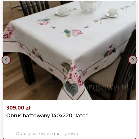
‹
›
309,00 zł
Obrus haftowany 140x220 "lato"
Obrusy haftowane maszynowo