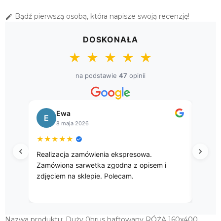
ŚWIĄTECZNY OBRUS GOBELINOWY
Bądź pierwszą osobą, która napisze swoją recenzję!

135X180 "GAŁĄZKI"
149,00 zł
DOSKONAŁA
OBRUSY BAWEŁNIANE "PROWANSJA"
★
★
★
★
★
140X240
159,20 zł
na podstawie
47
opinii
ŚWIĄTECZNY OBRUS GOBELINOWY
140X280 "GAŁĄZKI"
Ewa
245,00 zł
E
B
8 maja 2026
★
★
★
★
★
★
★
Realizacja zamówienia ekspresowa.
Przep
Zamówiona sarwetka zgodna z opisem i
zdjęciem na sklepie. Polecam.
Nazwa produktu: Duży 0brus haftowany RÓŻA 160x400