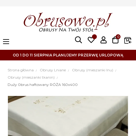
0
Toggle
☰
navigation
OD 1 DO 11 SIERPNIA PLANUJEMY PRZERWĘ URLOPOWĄ
Strona główna
Obrusy Lniane
Obrusy (mieszanki lnu)
Obrusy (mieszanki tkanin)
Duży 0brus haftowany RÓŻA 160x400