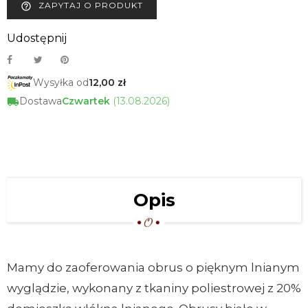
ZAPYTAJ O PRODUKT
help_outline
Udostępnij
Wysyłka od
12,00 zł
Dostawa
Czwartek
(13.08.2026)
Opis
Mamy do zaoferowania obrus o pięknym lnianym
wyglądzie, wykonany z tkaniny poliestrowej z 20%