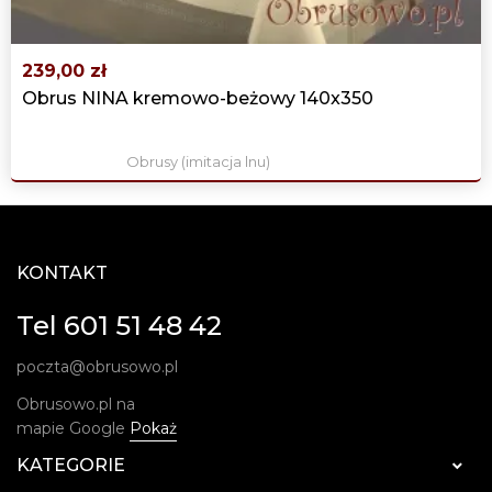
239,00 zł
Obrus NINA kremowo-beżowy 140x350
Obrusy (imitacja lnu)
KONTAKT
Tel 601 51 48 42
poczta@obrusowo.pl
Obrusowo.pl na
mapie Google
Pokaż
KATEGORIE
