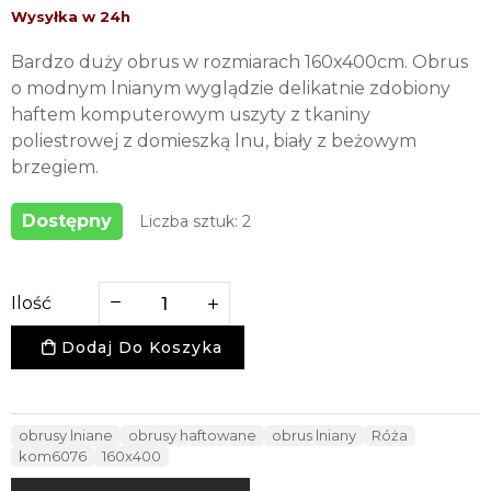
Bardzo duży obrus w rozmiarach 160x400cm. Obrus
o modnym lnianym wyglądzie delikatnie zdobiony
haftem komputerowym uszyty z tkaniny
poliestrowej z domieszką lnu, biały z beżowym
brzegiem.
Dostępny
Liczba sztuk: 2
Ilość
Dodaj Do Koszyka
obrusy lniane
obrusy haftowane
obrus lniany
Róża
kom6076
160x400