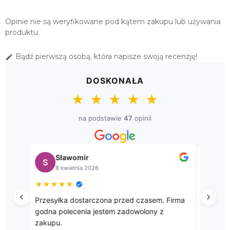
SERWETA ŚWIĄTECZNA
HAFTOWANA 85X85 (W391)
Opinie nie są weryfikowane pod kątem zakupu lub używania
59,00 zł
produktu.
SERWETA GIPIUROWA 85X85 VERA
Bądź pierwszą osobą, która napisze swoją recenzję!

EKRI
59,00 zł
DOSKONAŁA
SERWETA GIPIUROWA 85X85 VERA
★
★
★
★
★
BEŻOWA
59,00 zł
na podstawie
47
opinii
SERWETA HAFTOWANA "JULITA"
85X85 BIAŁA
Sławomir
Małg
59,00 zł
S
M
8 kwietnia 2026
11 ma
SERWETA WIELKANOCNA 85X85
★
★
★
★
★
★
★
★
★
"PISKLĘTA NA ŻÓŁTYM"
Przesyłka dostarczona przed czasem. Firma
Zamawiałam 
59,00 zł
godna polecenia jestem zadowolony z
zawsze je
SERWETA WIELKANOCNA 85X85
zakupu.
z towaru i 