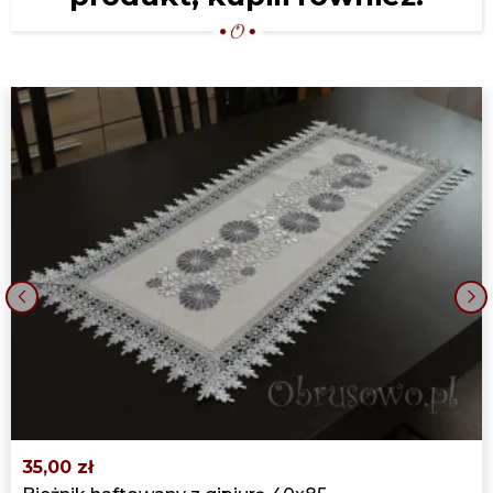
SERWETA HAFTOWANA 85X85
"WYCINANE RÓŻE"
69,00 zł
SERWETA ŚWIĄTECZNA "GWIAZDY"
85X85 (SZ)
72,00 zł
SERWETA HAFTOWANA 110X110
"MOTYLE"
109,00 zł
SERWETA HAFTOWANA RĘCZNIE
‹
›
85X85 (HM20)
399,00 zł
35,00 zł