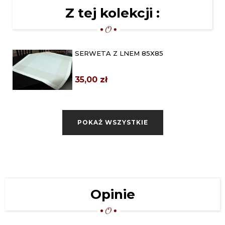
Z tej kolekcji :
SERWETA Z LNEM 85X85
35,00 zł
SERWETA HAFTOWANA 85X85
"ZAIRA" BIAŁA
POKAŻ WSZYSTKIE
48,00 zł
SERWETA HAFTOWANA 85X85
"ZAIRA" EKRI
48,00 zł
SERWETA WIELKANOCNA 85X85
Opinie
„ZAJĄCZKI NA ŻÓŁTYM”
59,00 zł