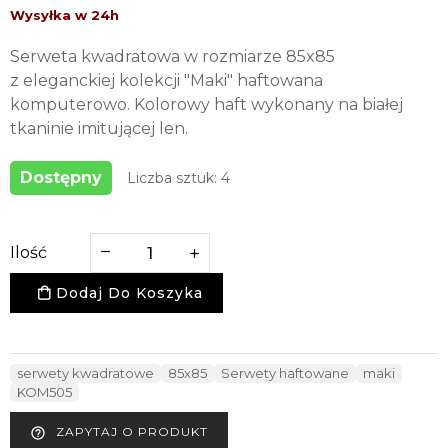
Serweta kwadratowa w rozmiarze 85x85
z eleganckiej kolekcji "Maki" haftowana
komputerowo. Kolorowy haft wykonany na białej
tkaninie imitującej len.
Dostępny
Liczba sztuk: 4
Ilość
Dodaj Do Koszyka
serwety kwadratowe
85x85
Serwety haftowane
maki
KOM505
ZAPYTAJ O PRODUKT
help_outline