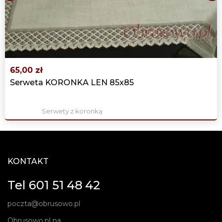
‹
›
65,00 zł
Serweta KORONKA LEN 85x85
Serwety z koronką
KONTAKT
Tel 601 51 48 42
poczta@obrusowo.pl
Obrusowo.pl na