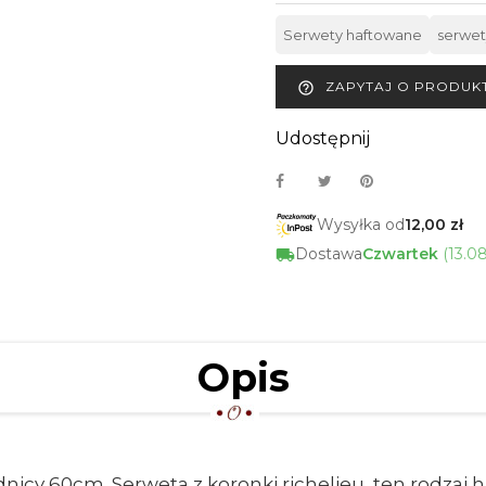
Serwety haftowane
serwet
ZAPYTAJ O PRODUK
help_outline
Udostępnij
Wysyłka od
12,00 zł
Dostawa
Czwartek
(13.0
Opis
nicy 60cm. Serweta z koronki richelieu, ten rodzaj 