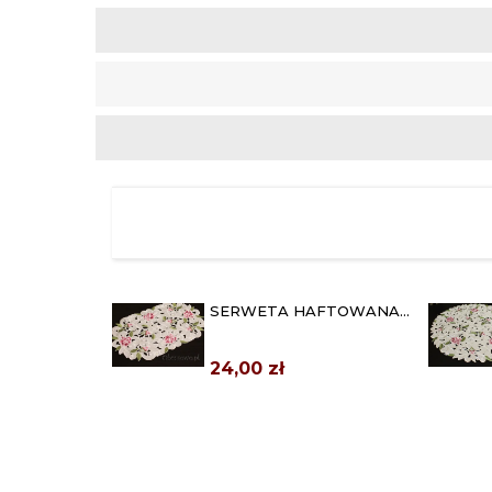
SERWETA HAFTOWANA
30X45 "WYCINANE RÓŻE"
24,00 zł
BIEŻNIK HAFTOWANY
40X130 "WYCINANE RÓŻE"
66,00 zł