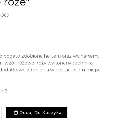
 róże"
-O60
o bogato zdobiona haftem oraz wcinaniami.
cm, wzór różowej róży wykonany techniką
datkowe zdobienia w postaci wielu miejsc
k: 2
Dodaj Do Koszyka