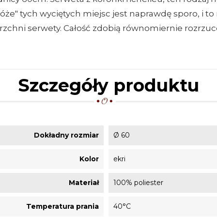
e" tych wyciętych miejsc jest naprawdę sporo, i to n
ierzchni serwety. Całość zdobią równomiernie rozrzu
Szczegóły produktu
Dokładny rozmiar
Ø 60
Kolor
ekri
Materiał
100% poliester
Temperatura prania
40°C