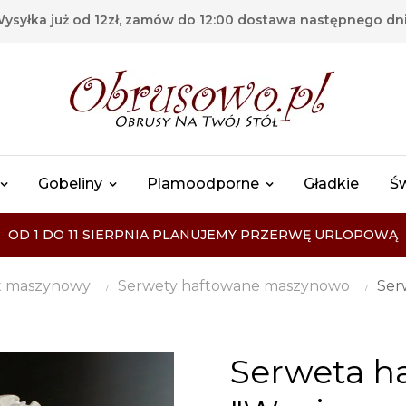
ysyłka już od 12zł, zamów do 12:00 dostawa następnego dn
Gobeliny
Plamoodporne
Gładkie
Ś
OD 1 DO 11 SIERPNIA PLANUJEMY PRZERWĘ URLOPOWĄ
t maszynowy
Serwety haftowane maszynowo
Ser
Serweta h