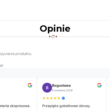
Opinie
używania produktu.
ę!
Katarzyna
K
R
26 lutego 2026
★
★
★
★
★
★
★
 tej firmy
Zawsze błyskawiczne
Piekn