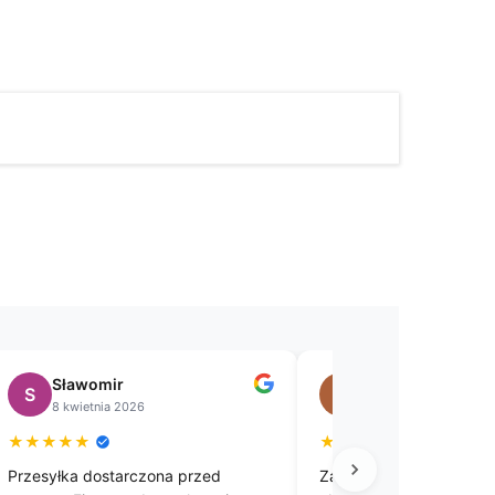
Renata
Bożena
B
26 lutego 2026
26 lutego 2026
★
★
★
★
★
★
★
★
ie, starannie wykonany obrus
Zamówiłam obrus ecru z hafte