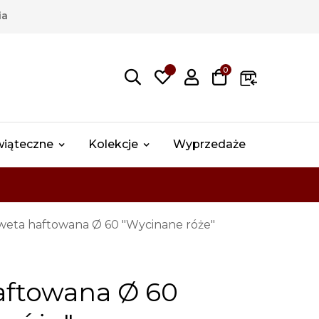
ia
0
wiąteczne
Kolekcje
Wyprzedaże
weta haftowana Ø 60 "Wycinane róże"
aftowana Ø 60