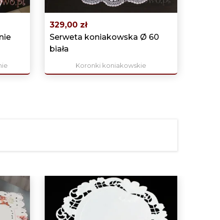
›
329,00 zł
nie
Serweta koniakowska Ø 60
biała
nie
Koronki koniakowskie
109,0
Serwe