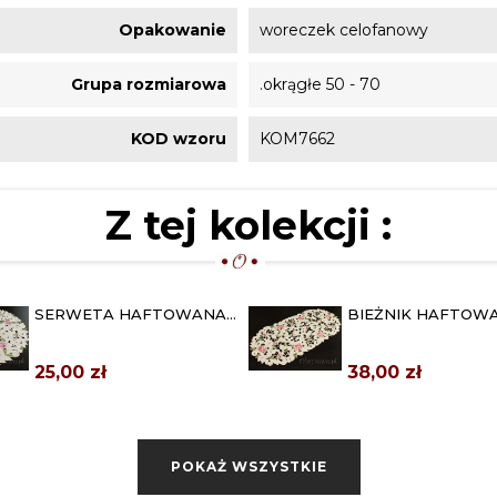
Opakowanie
woreczek celofanowy
Grupa rozmiarowa
.okrągłe 50 - 70
KOD wzoru
KOM7662
Z tej kolekcji :
SERWETA HAFTOWANA
BIEŻNIK HAFTOW
Ø 40 "WYCINANE RÓŻE"
40X90 "WYCINANE
25,00 zł
38,00 zł
SERWETA HAFTOWANA
DUŻY BIEŻNIK
85X85 "WYCINANE RÓŻE"
HAFTOWANY 40X1
"WYCINANE RÓŻE"
69,00 zł
76,00 zł
POKAŻ WSZYSTKIE