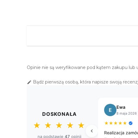
Opinie nie są weryfikowane pod kątem zakupu lub 
Bądź pierwszą osobą, która napisze swoją recenzj

Sławomir
Małgorzata
S
M
DOSKONAŁA
8 kwietnia 2026
11 marca 2026
★
★
★
★
★
★
★
★
★
★
★
★
★
★
★
Przesyłka dostarczona przed
Zamawiałam już 3 razy z
na podstawie
47
opinii