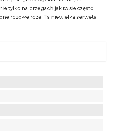
ie tylko na brzegach jak to się często
cone różowe róże. Ta niewielka serweta