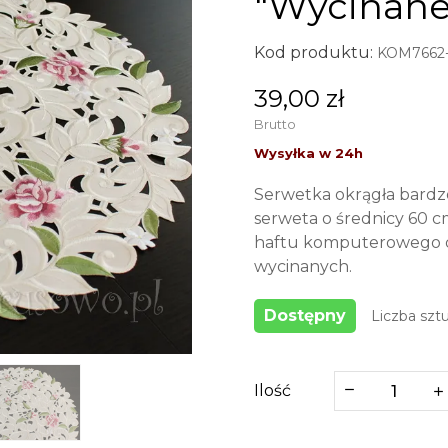
"Wycinane
Kod produktu:
KOM7662
39,00 zł
Brutto
Serwetka okrągła bardz
serweta o średnicy 60 
haftu komputerowego do
wycinanych.
Dostępny
Liczba sztu
Ilość