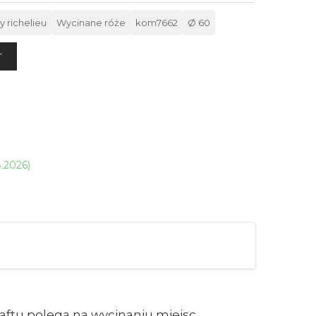
y richelieu
Wycinane róże
kom7662
Ø 60
T
8.2026)
haftu polega na wycinaniu miejsc