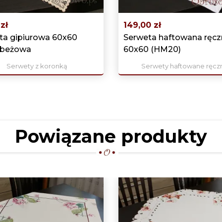
zł
149,00 zł
ta gipiurowa 60x60
Serweta haftowana ręcz
 beżowa
60x60 (HM20)
Serwety z koronką
Serwety haftowane ręcz
Powiązane produkty