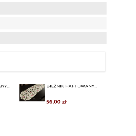
ANY
BIEŻNIK HAFTOWANY
 RÓŻE"
40X110 "WYCINANE RÓŻE"
56,00 zł
SERWETA HAFTOWANA
70
110X110 "WYCINANE RÓŻE"
109,00 zł