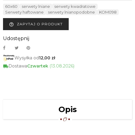
60x60
serwety lniane
serwety kwadratowe
Serwety haftowane
serwety lnianopodobne
KOM098
ZAPYTAJ O PRODUKT
help_outline
Udostępnij
Wysyłka od
12,00 zł
Dostawa
Czwartek
(13.08.2026)
Opis