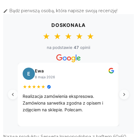
Bądź pierwszą osobą, która napisze swoją recenzję!

DOSKONAŁA
★
★
★
★
★
na podstawie
47
opinii
Bogusława
Sł
B
S
8 kwietnia 2026
8 k
★
★
★
★
★
★
★
★
Przepięke gobelinowe obrusy.
Przesyłk
godna po
zakupu.
Nazwa produktu: Serweta lnianopodobna z haftem 60x60