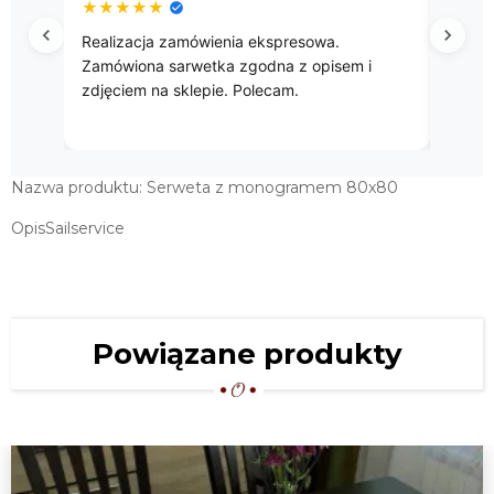
★
★
★
★
★
mówienia ekspresowa.
Przepięke gobelinowe obrusy.
wetka zgodna z opisem i
lepie. Polecam.
Nazwa produktu: Serweta z monogramem 80x80
OpisSailservice
Powiązane produkty