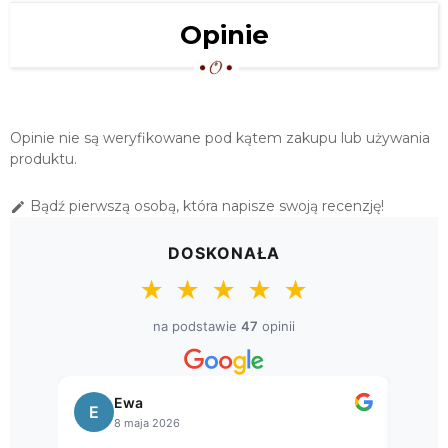
Opinie
Opinie nie są weryfikowane pod kątem zakupu lub używania
produktu.
Bądź pierwszą osobą, która napisze swoją recenzję!

DOSKONAŁA
★
★
★
★
★
na podstawie
47
opinii
Bogusława
B
26
8 kwietnia 2026