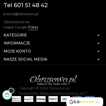
Tel 601 51 48 42
poczta@obrusowo.pl
Obrusowo.pl na
mapie Google
Pokaż
KATEGORIE

INFORMACJE

MOJE KONTO

NASZE SOCIAL MEDIA

Copyright © 2024 Obrusowo.pl.
Powered by
Sklepy bezabonamentu AJIT
5.0
★★★★★