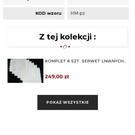
KOD wzoru
HM-pz
Z tej kolekcji :
KOMPLET 6 SZT. SERWET LNIANYCH
OBRABIANYCH KORONKĄ
249,00 zł
KOMPLET LNIANYCH SERWET Z
RĘCZNYM HAFTEM 6 SZT.
POKAŻ WSZYSTKIE
399,00 zł