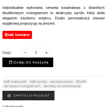
Indywidualnie wykonana serweta kwadratowa z dowolnym 
dwuliterowym monogramem to atrakcyjny wyrób, który doda 
elegancki każdemu wnętrzu. Dzięki personalizacji stanowi 
wyjątkową propozycję na prezent.
Brak towaru
Ilość
Dodaj Do Koszyka
haft makowski
haft ręczny
serweta lniana
80x80
serweta z mongramem
serwety na zamówienie
ZAPYTAJ O PRODUKT
help_outline
Udostępnij