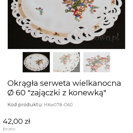
Okrągła serweta wielkanocna
Ø 60 "zajączki z konewką"
Kod produktu:
HKw078-O60
42,00 zł
Brutto