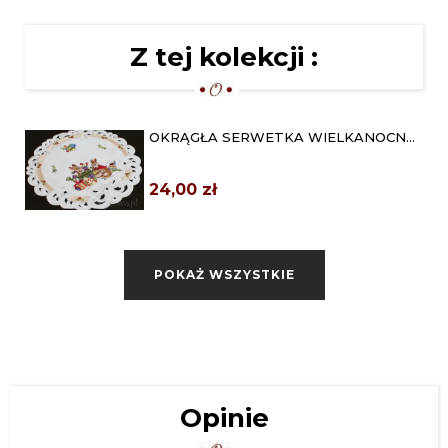
Z tej kolekcji :
OKRĄGŁA SERWETKA WIELKANOCNA
Ø 40 "ZAJĄCZKI Z...
24,00 zł
BIEŻNIK WIELKANOCNY 40X130
"ZAJĄCZKI Z KONEWKĄ"
POKAŻ WSZYSTKIE
69,00 zł
SERWETA WIELKANOCNA 85X85
"ZAJĄCZKI Z KONEWKĄ"
69,00 zł
BIEŻNIK WIELKANOCNY 45X170
Opinie
"ZAJĄCZKI Z KONEWKĄ"