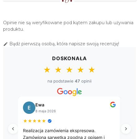
79,00 zł
Opinie nie są weryfikowane pod kątem zakupu lub używania
produktu.
Bądź pierwszą osobą, która napisze swoją recenzję!

DOSKONAŁA
★
★
★
★
★
na podstawie
47
opinii
Ewa
E
B
8 maja 2026
★
★
★
★
★
★
★
Realizacja zamówienia ekspresowa.
Przep
Zamówiona sarwetka zgodna z opisem i