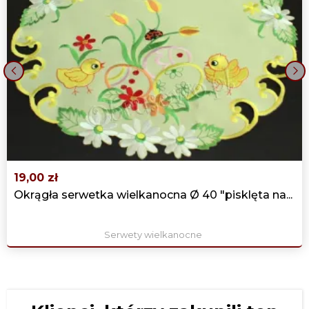
‹
›
19,00 zł
Okrągła serwetka wielkanocna Ø 40 "pisklęta na...
Serwety wielkanocne