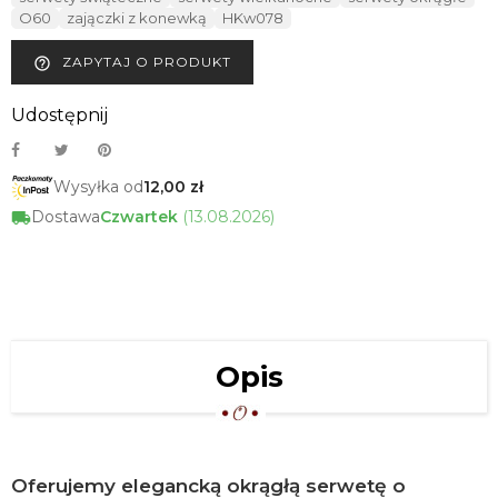
O60
zajączki z konewką
HKw078
ZAPYTAJ O PRODUKT
help_outline
Udostępnij
Wysyłka od
12,00 zł
Dostawa
Czwartek
(13.08.2026)
Opis
Oferujemy elegancką okrągłą serwetę o