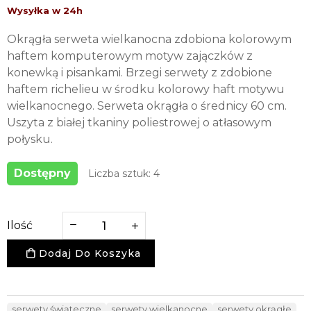
Okrągła serweta wielkanocna zdobiona kolorowym
haftem komputerowym motyw zajączków z
konewką i pisankami. Brzegi serwety z zdobione
haftem richelieu w środku kolorowy haft motywu
wielkanocnego. Serweta okrągła o średnicy 60 cm.
Uszyta z białej tkaniny poliestrowej o atłasowym
połysku.
Dostępny
Liczba sztuk: 4
Ilość
Dodaj Do Koszyka
serwety świąteczne
serwety wielkanocne
serwety okrągłe