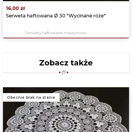
16,00 zł
Serweta haftowana Ø 30 "Wycinane róże"
Serwety haftowane maszynowo
Zobacz także
Obecnie brak na stanie