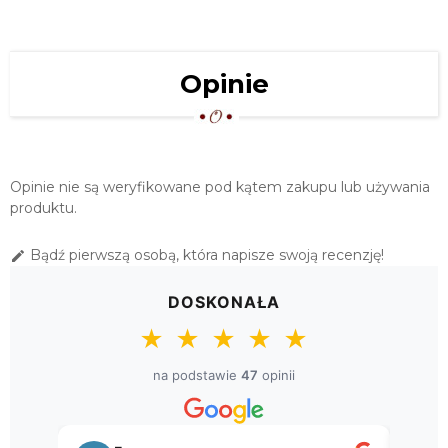
BEŻOWY
73,00 zł
SERWETA "KORONKA LEN" 80X80
Opinie
BEŻ
84,00 zł
BIEŻNIK KORONKA LEN 60X120
BEŻOWY
Opinie nie są weryfikowane pod kątem zakupu lub używania
89,00 zł
produktu.
SERWETA "KORONKA LEN" 100X100
Bądź pierwszą osobą, która napisze swoją recenzję!

BEŻ
129,00 zł
DOSKONAŁA
OBRUS "KORONKA LEN" 110X160 BEŻ
★
★
★
★
★
159,00 zł
na podstawie
47
opinii
OBRUS KORONKA LEN 120X120
BEŻOWY