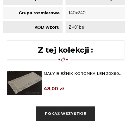
Grupa rozmiarowa
140x240
KOD wzoru
ZK01be
Z tej kolekcji :
MAŁY BIEŻNIK KORONKA LEN 30X60
BEŻ
48,00 zł
BIEŻNIK KORONKA LEN 40X80
BEŻOWY
POKAŻ WSZYSTKIE
63,00 zł
BIEŻNIK KORONKA LEN 50X100