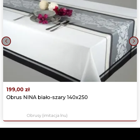
‹
›
199,00 zł
Obrus NINA biało-szary 140x250
Obrusy (imitacja lnu)