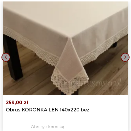
OBRUSY OWALNE KORONKA LEN
130X180 BEŻ
219,00 zł
OBRUS "KORONKA LEN" 140X180 BEŻ
219,00 zł
OBRUS KORONKA LEN 140X200 BEŻ
‹
›
239,00 zł
OBRUS OWALNY KORONKA LEN
140X200 BEŻ
239,00 zł
259,00 zł
OBRUS KORONKA LEN 140X220 BEŻ
Obrus KORONKA LEN 140x220 beż
259,00 zł
Obrusy z koronką