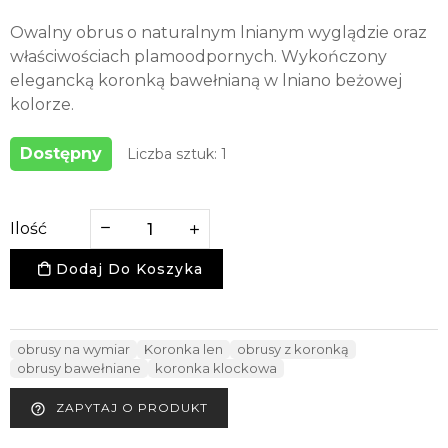
Owalny obrus o naturalnym lnianym wyglądzie oraz
właściwościach plamoodpornych. Wykończony
elegancką koronką bawełnianą w lniano beżowej
kolorze.
Dostępny
Liczba sztuk: 1
Ilość
Dodaj Do Koszyka
obrusy na wymiar
Koronka len
obrusy z koronką
obrusy bawełniane
koronka klockowa
ZAPYTAJ O PRODUKT
help_outline