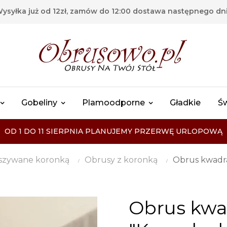
ysyłka już od 12zł, zamów do 12:00 dostawa następnego dn
Gobeliny
Plamoodporne
Gładkie
Ś
OD 1 DO 11 SIERPNIA PLANUJEMY PRZERWĘ URLOPOWĄ
szywane koronką
Obrusy z koronką
Obrus kwadra
Obrus kwa