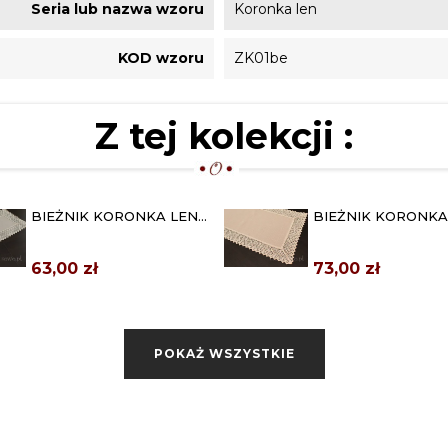
Seria lub nazwa wzoru
Koronka len
KOD wzoru
ZK01be
Z tej kolekcji :
BIEŻNIK KORONKA LEN
BIEŻNIK KORONKA
40X80 BEŻOWY
50X100 BEŻOWY
63,00 zł
73,00 zł
SERWETA "KORONKA
OBRUS "KORONKA 
LEN" 100X100 BEŻ
110X160 BEŻ
129,00 zł
159,00 zł
POKAŻ WSZYSTKIE
OBRUS OKRĄGŁY
OKRĄGŁY OBRUS
"KORONKA LEN" Ø 140
KORONKA LEN Ø 1
BEŻ
179,00 zł
209,00 zł