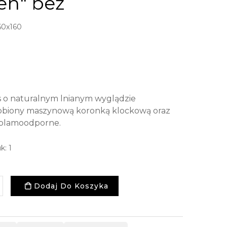
en" beż
60x160
 o naturalnym lnianym wyglądzie
obiony maszynową koronką klockową oraz
i plamoodporne.
k: 1
Dodaj Do Koszyka