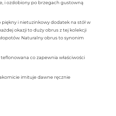
ie, i ozdobiony po brzegach gustowną
 piękny i nietuzinkowy dodatek na stół w
żdej okazji to duży obrus z tej kolekcji
i kłopotów. Naturalny obrus to synonim
t teflonowana co zapewnia właściwości
komicie imituje dawne ręcznie