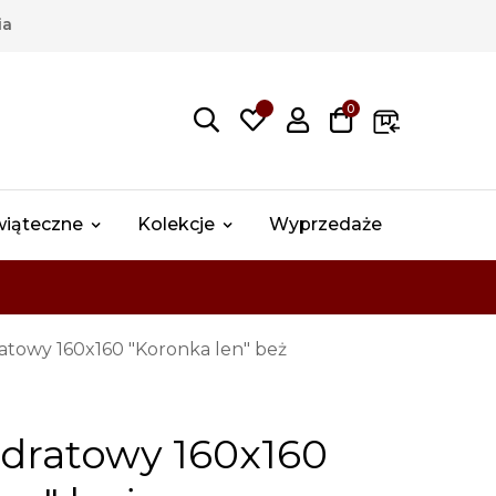
ia
0
wiąteczne
Kolekcje
Wyprzedaże
towy 160x160 "Koronka len" beż
dratowy 160x160