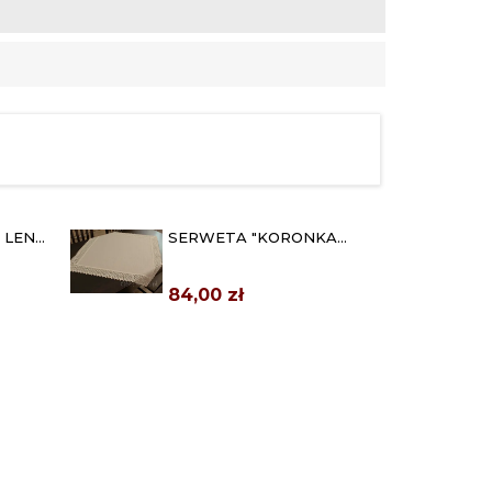
 LEN
SERWETA "KORONKA
LEN" 80X80 BEŻ
84,00 zł
LEN"
OBRUS KORONKA LEN
120X120 BEŻOWY
159,00 zł
OBRUSY KORONKA LEN
60 BEŻ
120X180 BEŻ
213,00 zł