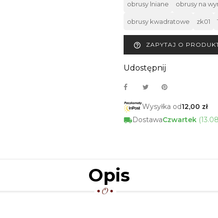
obrusy lniane
obrusy na wy
obrusy kwadratowe
zk01
ZAPYTAJ O PRODUK
help_outline
Udostępnij
Wysyłka od
12,00 zł
Dostawa
Czwartek
(13.0
Opis