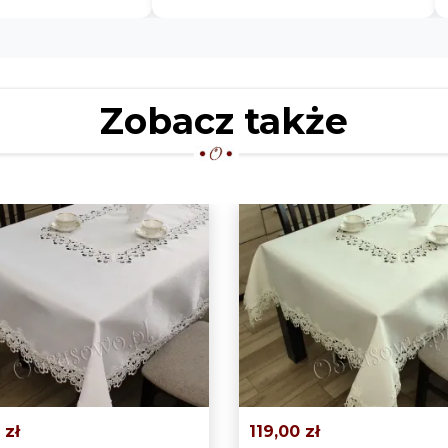
na 100 procent.
i real
Zobacz także
 zł
119,00 zł