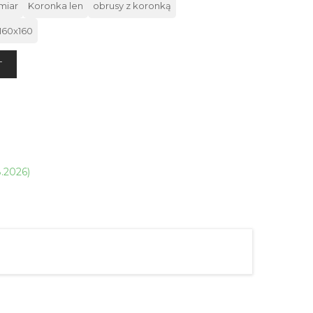
miar
Koronka len
obrusy z koronką
160x160
T
8.2026)