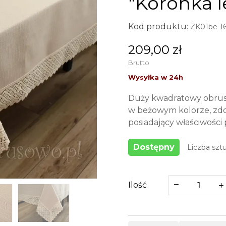
"Koronka l
Kod produktu:
ZK01be-1
209,00 zł
Brutto
Duży kwadratowy obrus
w beżowym kolorze, zd
posiadający właściwośc
Dostępny
Liczba sztu
Ilość