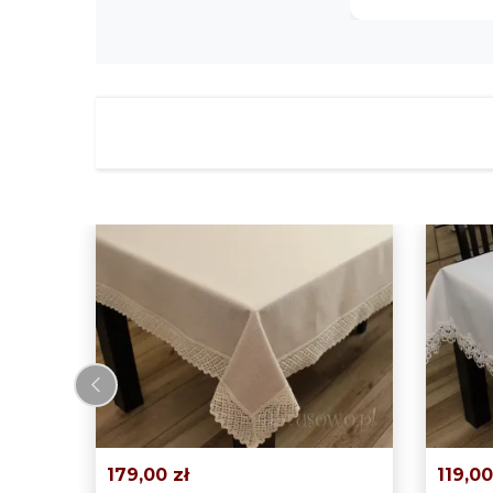
dziękuję Obrusów😊😀
‹
179,00 zł
119,00