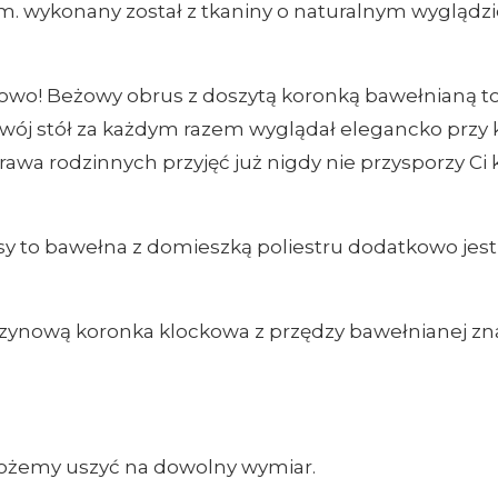
. wykonany został z tkaniny o naturalnym wyglądz
kowo! Beżowy obrus z doszytą koronką bawełnianą to
y Twój stół za każdym razem wyglądał elegancko przy ka
prawa rodzinnych przyjęć już nigdy nie przysporzy C
sy to bawełna z domieszką poliestru dodatkowo jes
ynową koronka klockowa z przędzy bawełnianej zna
 możemy uszyć na dowolny wymiar.