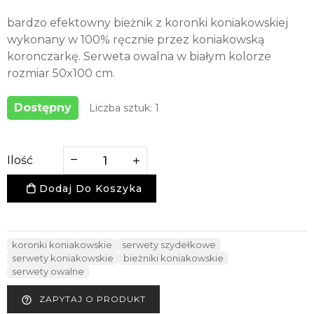
bardzo efektowny bieżnik z koronki koniakowskiej
wykonany w 100% ręcznie przez koniakowską
koronczarkę. Serweta owalna w białym kolorze
rozmiar 50x100 cm.
Dostępny
Liczba sztuk: 1
Ilość
Dodaj Do Koszyka
koronki koniakowskie
serwety szydełkowe
serwety koniakowskie
bieżniki koniakowskie
serwety owalne
ZAPYTAJ O PRODUKT
help_outline