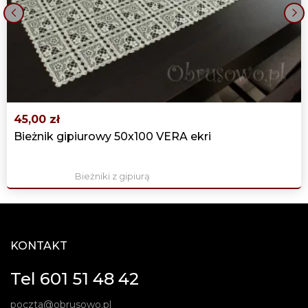
‹
›
45,00 zł
Bieżnik gipiurowy 50x100 VERA ekri
Bieżniki z gipiurą
KONTAKT
Tel 601 51 48 42
poczta@obrusowo.pl