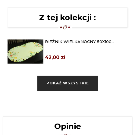
Z tej kolekcji :
BIEŻNIK WIELKANOCNY 50X100
"PISKLĘTA NA ŻÓŁTYM"
42,00 zł
BIEŻNIK GIPIUROWY 50X100 VERA
EKRI
POKAŻ WSZYSTKIE
45,00 zł
BIEŻNIK GIPIUROWY 50X100 VERA
BEŻOWY
45,00 zł
BIEŻNIK GIPIUROWY 50X100 VERA
Opinie
BIAŁY