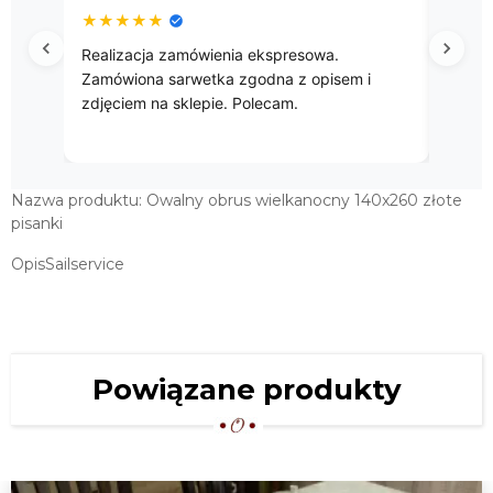
★
★
★
★
★
★
★
Przepięke gobelinowe obrusy.
Przes
 i
godna
zakup
Nazwa produktu: Owalny obrus wielkanocny 140x260 złote
pisanki
OpisSailservice
Powiązane produkty