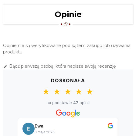
Opinie
Opinie nie są weryfikowane pod kątem zakupu lub używania
produktu.
Bądź pierwszą osobą, która napisze swoją recenzję!

DOSKONAŁA
★
★
★
★
★
na podstawie
47
opinii
Bogusława
B
S
8 kwietnia 2026