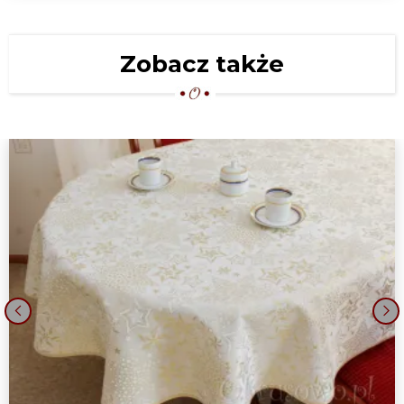
Zobacz także
‹
›