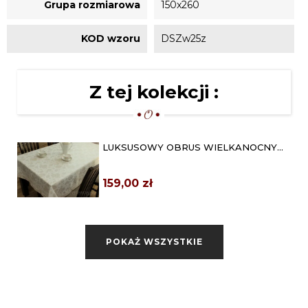
Grupa rozmiarowa
150x260
KOD wzoru
DSZw25z
Z tej kolekcji :
LUKSUSOWY OBRUS WIELKANOCNY
140X180 ZŁOTY
159,00 zł
OBRUS WIELKANOCNY PISANKI
140X260 ZŁOTY
POKAŻ WSZYSTKIE
219,00 zł
OWALNY OBRUS WIELKANOCNY
140X240 ZŁOTE PISANKI
219,00 zł