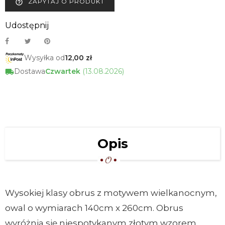
ZAPYTAJ O PRODUKT
help_outline
Udostępnij
Wysyłka od
12,00 zł
Dostawa
Czwartek
(13.08.2026)
Opis
Wysokiej klasy obrus z motywem wielkanocnym,
owal o wymiarach 140cm x 260cm. Obrus
wyróżnia się niespotykanym złotym wzorem