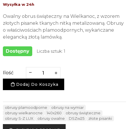
Owalny obrus świąteczny na Wielkanoc, z wzorem
złotych pisanek tkanych nitką metalizowaną. Obrusy
o właściwościach plamoodpornych, wykańczane
elegancką złotą lamówką.
Dostępny
Liczba sztuk: 1
Ilość
Dodaj Do Koszyka
obrusy plamoodporne
obrusy na wymiar
obrusy wielkanocne
140x260
obrusy świąteczne
obrusy S-Z LUX
obrusy owalne
DSZw25
złote pisanki