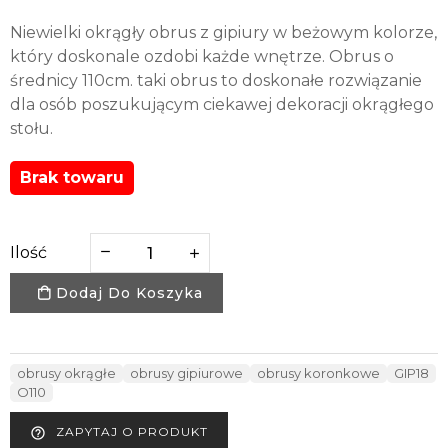
Niewielki okrągły obrus z gipiury w beżowym kolorze,
który doskonale ozdobi każde wnętrze. Obrus o
średnicy 110cm. taki obrus to doskonałe rozwiązanie
dla osób poszukującym ciekawej dekoracji okrągłego
stołu.
Brak towaru
Ilość
Dodaj Do Koszyka
obrusy okrągłe
obrusy gipiurowe
obrusy koronkowe
GIP18
O110
ZAPYTAJ O PRODUKT
help_outline