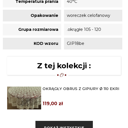
Temperatura prania
40°C
Opakowanie
woreczek celofanowy
Grupa rozmiarowa
.okrągłe 105 - 120
KOD wzoru
GIP18be
Z tej kolekcji :
OKRĄGŁY OBRUS Z GIPIURY Ø 110 EKRI
119,00 zł
OBRUS GIPIUROWY 130X180 BEŻOWY
POKAŻ WSZYSTKIE