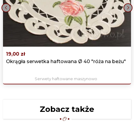
‹
›
19,00 zł
Okrągła serwetka haftowana Ø 40 "róża na beżu"
Serwety haftowane maszynowo
Zobacz także