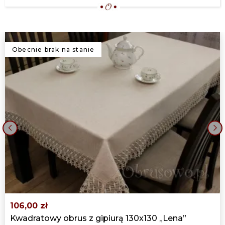
Obecnie brak na stanie
‹
›
106,00 zł
Kwadratowy obrus z gipiurą 130x130 „Lena”