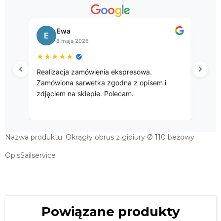
Bogusława
B
8 kwietnia 2026
★
★
★
★
★
enia ekspresowa.
Przepięke gobelinowe obrusy.
a zgodna z opisem i
e. Polecam.
Nazwa produktu: Okrągły obrus z gipiury Ø 110 beżowy
OpisSailservice
Powiązane produkty