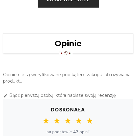
139,00 zł
OWALNY OBRUS Z GIPIURY 110X160
BEŻOWY
169,00 zł
OBRUS GIPIUROWY 110X160 BEŻOWY
Opinie
169,00 zł
Opinie nie są weryfikowane pod kątem zakupu lub używania
produktu.
Bądź pierwszą osobą, która napisze swoją recenzję!

DOSKONAŁA
★
★
★
★
★
na podstawie
47
opinii