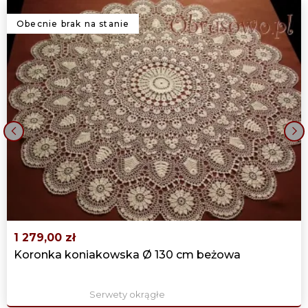
Obecnie brak na stanie
‹
›
1 279,00 zł
Koronka koniakowska Ø 130 cm beżowa
Serwety okrągłe